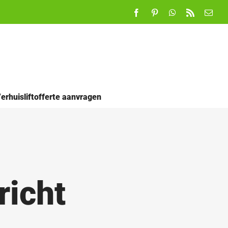
Facebook
Pinterest
WhatsApp
Rss
E-
mail
erhuisliftofferte aanvragen
richt