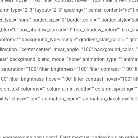
ghtness_hover=”100″ filter_contrast_hover=”100″ filter_invert_hov
olumn type=”2_3″ layout=”2_3″ spacing=”” center_content=”no” li
 hover_type=”none” border_size=”0″ border_color=”” border_style=”s
ur=”0″ box_shadow_spread=”0″ box_shadow_color=”” box_shad
ttom=”” background_type=”single” gradient_start_color=”” gradi
_direction=”center center” linear_angle=”180″ background_colo
peat” background_blend_mode=”none” animation_type=”” animati
r_saturation=”100″ filter_brightness=”100″ filter_contrast=”100″ fil
”100″ filter_brightness_hover=”100″ filter_contrast_hover=”100″ fi
[fusion_text columns=”” column_min_width=”” column_spacing=”” ru
ibility” class=”” id=”” animation_type=”” animation_direction=”l
eel voorbereiding aan vooraf. Eerst moet uw andere huis op orde 