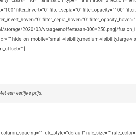
ibility” class=”” id=”” animation_type=”” animation_direction=”le
t=”100″ filter_invert=”0″ filter_sepia=”0″ filter_opacity=”100″ filt
ter_invert_hover=”0″ filter_sepia_hover=”0″ filter_opacity_hover=
rte.nl/storage/2020/03/vraageenofferteaan-300×250.png[/fusio
r=”” hide_on_mobile=”small-visibility,medium-visibility,large-vis
n_offset=””]
t een eerlijke prijs.
olumn_spacing=”” rule_style=”default” rule_size=”” rule_color=””