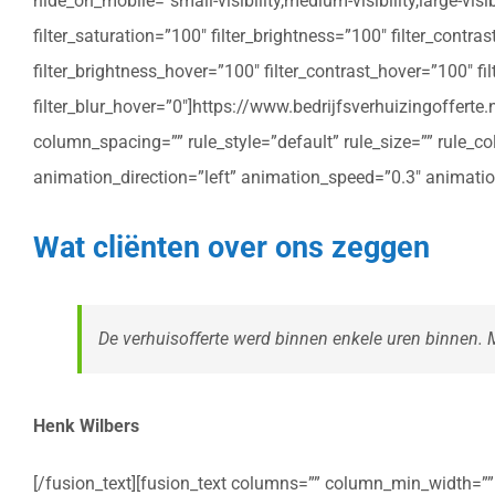
hide_on_mobile=”small-visibility,medium-visibility,large-vis
filter_saturation=”100″ filter_brightness=”100″ filter_contras
filter_brightness_hover=”100″ filter_contrast_hover=”100″ fil
filter_blur_hover=”0″]https://www.bedrijfsverhuizingoffe
column_spacing=”” rule_style=”default” rule_size=”” rule_colo
animation_direction=”left” animation_speed=”0.3″ animatio
Wat cliënten over ons zeggen
De verhuisofferte werd binnen enkele uren binnen. Me
Henk Wilbers
[/fusion_text][fusion_text columns=”” column_min_width=”” c