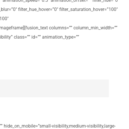
ft” animation_speed=”0.3″ animation_offset=”” filter_hue=”0″
er_blur=”0″ filter_hue_hover=”0″ filter_saturation_hover=”100″
”100″
n_imageframe][fusion_text columns=”” column_min_width=””
ibility” class=”” id=”” animation_type=””
 hide_on_mobile=”small-visibility,medium-visibility,large-