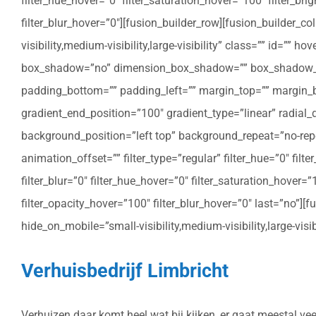
filter_hue_hover=”0″ filter_saturation_hover=”100″ filter_bri
filter_blur_hover=”0″][fusion_builder_row][fusion_builder_c
visibility,medium-visibility,large-visibility” class=”” id=””
box_shadow=”no” dimension_box_shadow=”” box_shadow_bl
padding_bottom=”” padding_left=”” margin_top=”” margin_bo
gradient_end_position=”100″ gradient_type=”linear” radial
background_position=”left top” background_repeat=”no-re
animation_offset=”” filter_type=”regular” filter_hue=”0″ filte
filter_blur=”0″ filter_hue_hover=”0″ filter_saturation_hover=
filter_opacity_hover=”100″ filter_blur_hover=”0″ last=”no”]
hide_on_mobile=”small-visibility,medium-visibility,large-vis
Verhuisbedrijf Limbricht
Verhuizen daar komt heel wat bij kijken, er gaat meestal v