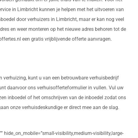
rvice in Limbricht kunnen je helpen met het uitvoeren van
boedel door verhuizers in Limbricht, maar er kan nog veel
adres en weer monteren op het nieuwe adres behoren tot de
ertes.nl een gratis vrijblijvende offerte aanvragen.
n verhuizing, kunt u van een betrouwbare verhuisbedrijf
kunt daarvoor ons verhuisofferteformulier in vullen. Vul uw
izen inboedel of het omschrijven van de inboedel zodat ons
 gaan onze verhuisdeskundige er direct mee aan de slag.
 hide_on_mobile=”small-visibility,medium-visibility,large-