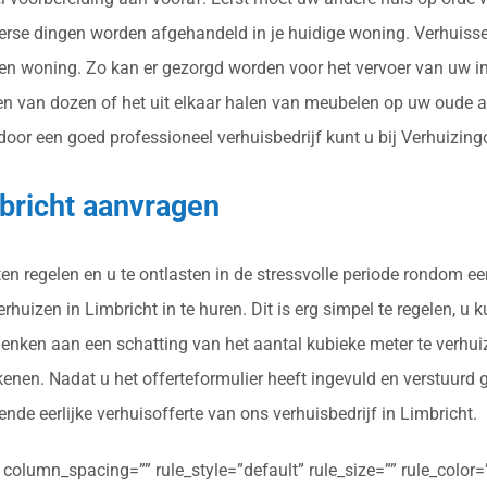
verse dingen worden afgehandeld in je huidige woning. Verhuisse
ten woning. Zo kan er gezorgd worden voor het vervoer van uw in
en van dozen of het uit elkaar halen van meubelen op uw oude 
r een goed professioneel verhuisbedrijf kunt u bij Verhuizingoff
mbricht aanvragen
n regelen en u te ontlasten in de stressvolle periode rondom ee
huizen in Limbricht in te huren. Dit is erg simpel te regelen, u 
 denken aan een schatting van het aantal kubieke meter te verhu
kenen. Nadat u het offerteformulier heeft ingevuld en verstuurd
ende eerlijke verhuisofferte van ons verhuisbedrijf in Limbricht.
olumn_spacing=”” rule_style=”default” rule_size=”” rule_color=””