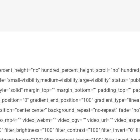
ercent_height=”no” hundred_percent_height_scroll=”no” hundred
all-visibility,medium-visibility,large-visibility” status=”publi
_style=”solid” margin_top=”” margin_bottom=”” padding_top=”” pa
t_position=”0″ gradient_end_position=”100″ gradient_type=”linear
tion=”center center” background_repeat=”no-repeat” fade=”no
_mp4=”” video_webm=”” video_ogv=”” video_url=”” video_aspec
filter_brightness=”100″ filter_contrast=”100″ filter_invert=”0″ fil