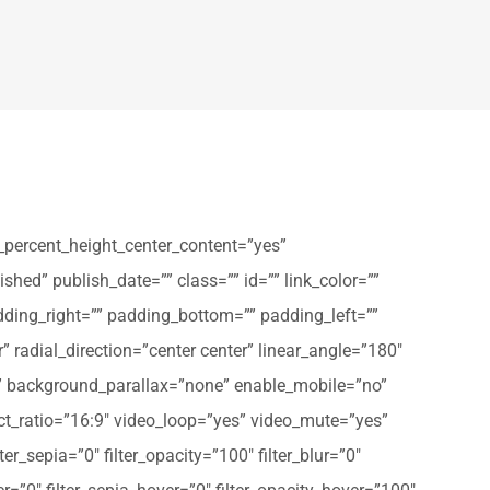
_percent_height_center_content=”yes”
shed” publish_date=”” class=”” id=”” link_color=””
dding_right=”” padding_bottom=”” padding_left=””
” radial_direction=”center center” linear_angle=”180″
” background_parallax=”none” enable_mobile=”no”
t_ratio=”16:9″ video_loop=”yes” video_mute=”yes”
ter_sepia=”0″ filter_opacity=”100″ filter_blur=”0″