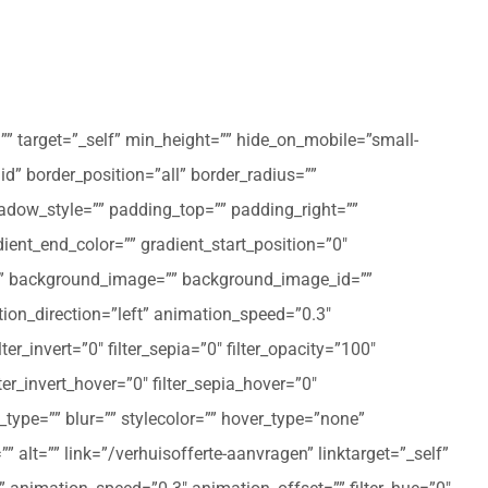
”” target=”_self” min_height=”” hide_on_mobile=”small-
olid” border_position=”all” border_radius=””
ow_style=”” padding_top=”” padding_right=””
ent_end_color=”” gradient_start_position=”0″
r=”” background_image=”” background_image_id=””
on_direction=”left” animation_speed=”0.3″
ter_invert=”0″ filter_sepia=”0″ filter_opacity=”100″
lter_invert_hover=”0″ filter_sepia_hover=”0″
type=”” blur=”” stylecolor=”” hover_type=”none”
 alt=”” link=”/verhuisofferte-aanvragen” linktarget=”_self”