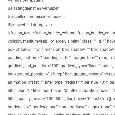
Verhuis Startpagina
Belastingdienst en verhuizen
Geschillencommissie verhuizen
Rijksoverheid doorgeven
[/fusion_text][/fusion_builder_column][fusion_builder_colu
visibility,medium-visibility,large-visibility” class=”” id=””
box_shadow=”no” dimension_box_shadow=”” box_shadow_bl
padding_bottom=”” padding_left=”” margin_top=”” margin_bo
gradient_end_position=”100″ gradient_type=”linear” radial
background_position=”left top” background_repeat=”no-re
animation_offset=”” filter_type=”regular” filter_hue=”0″ filte
filter_blur=”0″ filter_hue_hover=”0″ filter_saturation_hover=
filter_opacity_hover=”100″ filter_blur_hover=”0″ last=”no”
bordersize=”” bordercolor=”” borderradius=”” align=”none” l