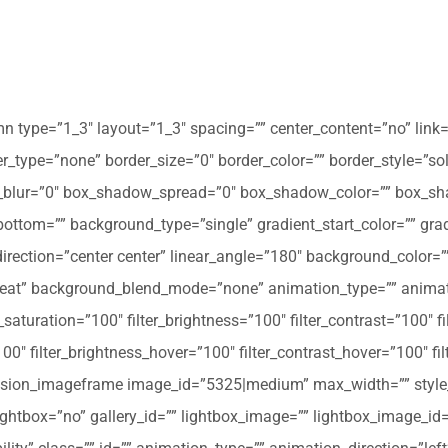
mn type=”1_3″ layout=”1_3″ spacing=”” center_content=”no” link=
 hover_type=”none” border_size=”0″ border_color=”” border_style=”s
ur=”0″ box_shadow_spread=”0″ box_shadow_color=”” box_shad
ttom=”” background_type=”single” gradient_start_color=”” gradi
_direction=”center center” linear_angle=”180″ background_colo
peat” background_blend_mode=”none” animation_type=”” animati
r_saturation=”100″ filter_brightness=”100″ filter_contrast=”100″ fil
”100″ filter_brightness_hover=”100″ filter_contrast_hover=”100″ fi
][fusion_imageframe image_id=”5325|medium” max_width=”” style_
ightbox=”no” gallery_id=”” lightbox_image=”” lightbox_image_id=””