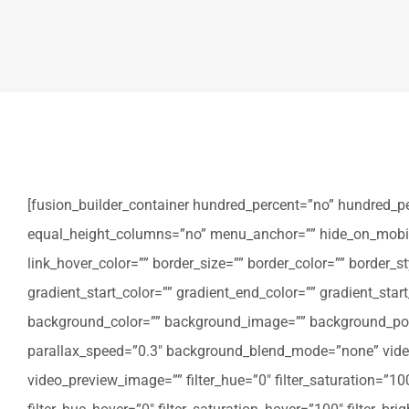
[fusion_builder_container hundred_percent=”no” hundred_p
equal_height_columns=”no” menu_anchor=”” hide_on_mobile=”sm
link_hover_color=”” border_size=”” border_color=”” border
gradient_start_color=”” gradient_end_color=”” gradient_star
background_color=”” background_image=”” background_posi
parallax_speed=”0.3″ background_blend_mode=”none” video
video_preview_image=”” filter_hue=”0″ filter_saturation=”100″ 