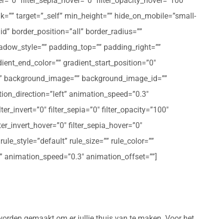
er=”0″ filter_sepia_hover=”0″ filter_opacity_hover=”100″
nk=”” target=”_self” min_height=”” hide_on_mobile=”small-
olid” border_position=”all” border_radius=””
ow_style=”” padding_top=”” padding_right=””
ent_end_color=”” gradient_start_position=”0″
r=”” background_image=”” background_image_id=””
on_direction=”left” animation_speed=”0.3″
ter_invert=”0″ filter_sepia=”0″ filter_opacity=”100″
lter_invert_hover=”0″ filter_sepia_hover=”0″
le_style=”default” rule_size=”” rule_color=””
eft” animation_speed=”0.3″ animation_offset=””]
worden gemaakt om er jullie thuis van te maken. Voor het