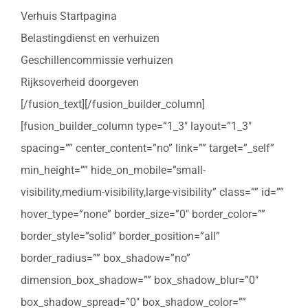
Verhuis Startpagina
Belastingdienst en verhuizen
Geschillencommissie verhuizen
Rijksoverheid doorgeven
[/fusion_text][/fusion_builder_column]
[fusion_builder_column type=”1_3″ layout=”1_3″
spacing=”” center_content=”no” link=”” target=”_self”
min_height=”” hide_on_mobile=”small-
visibility,medium-visibility,large-visibility” class=”” id=””
hover_type=”none” border_size=”0″ border_color=””
border_style=”solid” border_position=”all”
border_radius=”” box_shadow=”no”
dimension_box_shadow=”” box_shadow_blur=”0″
box_shadow_spread=”0″ box_shadow_color=””