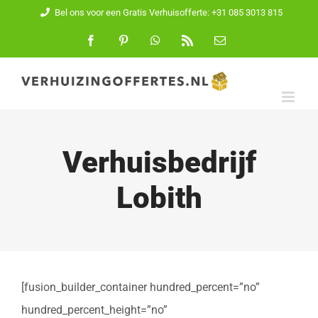
Ga
Bel ons voor een Gratis Verhuisofferte: +31 085 3013 815
naar
Facebook
Pinterest
WhatsApp
Rss
E-
mail
inhoud
Verhuisbedrijf
Lobith
[fusion_builder_container hundred_percent=”no”
hundred_percent_height=”no”