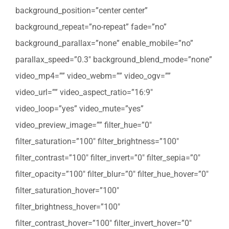
background_position=”center center”
background_repeat=”no-repeat” fade=”no”
background_parallax=”none” enable_mobile=”no”
parallax_speed=”0.3″ background_blend_mode=”none”
video_mp4=”” video_webm=”” video_ogv=””
video_url=”” video_aspect_ratio=”16:9″
video_loop=”yes” video_mute=”yes”
video_preview_image=”” filter_hue=”0″
filter_saturation=”100″ filter_brightness=”100″
filter_contrast=”100″ filter_invert=”0″ filter_sepia=”0″
filter_opacity=”100″ filter_blur=”0″ filter_hue_hover=”0″
filter_saturation_hover=”100″
filter_brightness_hover=”100″
filter_contrast_hover=”100″ filter_invert_hover=”0″