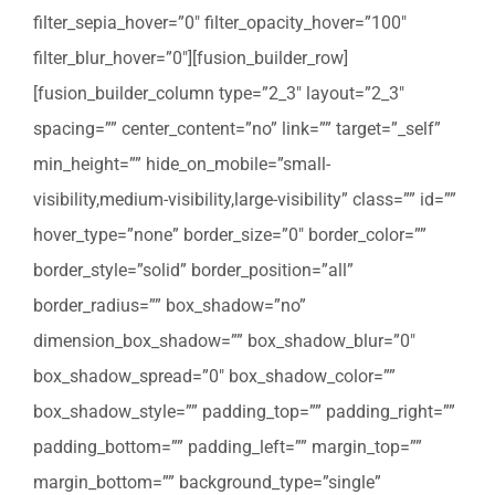
filter_sepia_hover=”0″ filter_opacity_hover=”100″
filter_blur_hover=”0″][fusion_builder_row]
[fusion_builder_column type=”2_3″ layout=”2_3″
spacing=”” center_content=”no” link=”” target=”_self”
min_height=”” hide_on_mobile=”small-
visibility,medium-visibility,large-visibility” class=”” id=””
hover_type=”none” border_size=”0″ border_color=””
border_style=”solid” border_position=”all”
border_radius=”” box_shadow=”no”
dimension_box_shadow=”” box_shadow_blur=”0″
box_shadow_spread=”0″ box_shadow_color=””
box_shadow_style=”” padding_top=”” padding_right=””
padding_bottom=”” padding_left=”” margin_top=””
margin_bottom=”” background_type=”single”