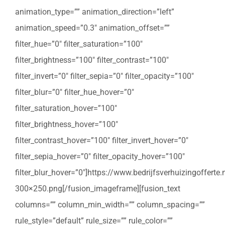
animation_type=”” animation_direction=”left”
animation_speed=”0.3″ animation_offset=””
filter_hue=”0″ filter_saturation=”100″
filter_brightness=”100″ filter_contrast=”100″
filter_invert=”0″ filter_sepia=”0″ filter_opacity=”100″
filter_blur=”0″ filter_hue_hover=”0″
filter_saturation_hover=”100″
filter_brightness_hover=”100″
filter_contrast_hover=”100″ filter_invert_hover=”0″
filter_sepia_hover=”0″ filter_opacity_hover=”100″
filter_blur_hover=”0″]https://www.bedrijfsverhuizingoffert
300×250.png[/fusion_imageframe][fusion_text
columns=”” column_min_width=”” column_spacing=””
rule_style=”default” rule_size=”” rule_color=””