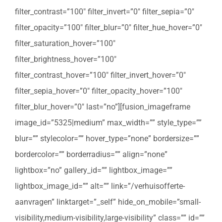
filter_contrast=”100″ filter_invert=”0″ filter_sepia=”0″
filter_opacity=”100″ filter_blur=”0″ filter_hue_hover=”0″
filter_saturation_hover=”100″
filter_brightness_hover=”100″
filter_contrast_hover=”100″ filter_invert_hover=”0″
filter_sepia_hover=”0″ filter_opacity_hover=”100″
filter_blur_hover=”0″ last=”no”][fusion_imageframe
image_id=”5325|medium” max_width=”” style_type=””
blur=”” stylecolor=”” hover_type=”none” bordersize=””
bordercolor=”” borderradius=”” align=”none”
lightbox=”no” gallery_id=”” lightbox_image=””
lightbox_image_id=”” alt=”” link=”/verhuisofferte-
aanvragen” linktarget=”_self” hide_on_mobile=”small-
visibility,medium-visibility,large-visibility” class=”” id=””