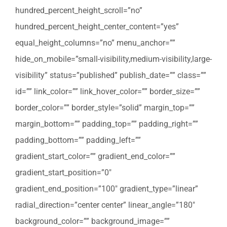
hundred_percent_height_scroll=”no”
hundred_percent_height_center_content=”yes”
equal_height_columns=”no” menu_anchor=””
hide_on_mobile=”small-visibility,medium-visibility,large-
visibility” status=”published” publish_date=”” class=””
id=”” link_color=”” link_hover_color=”” border_size=””
border_color=”” border_style=”solid” margin_top=””
margin_bottom=”” padding_top=”” padding_right=””
padding_bottom=”” padding_left=””
gradient_start_color=”” gradient_end_color=””
gradient_start_position=”0″
gradient_end_position=”100″ gradient_type=”linear”
radial_direction=”center center” linear_angle=”180″
background_color=”” background_image=””