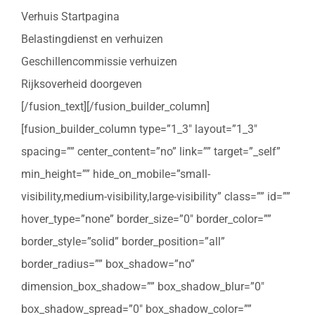
Verhuis Startpagina
Belastingdienst en verhuizen
Geschillencommissie verhuizen
Rijksoverheid doorgeven
[/fusion_text][/fusion_builder_column]
[fusion_builder_column type=”1_3″ layout=”1_3″
spacing=”” center_content=”no” link=”” target=”_self”
min_height=”” hide_on_mobile=”small-
visibility,medium-visibility,large-visibility” class=”” id=””
hover_type=”none” border_size=”0″ border_color=””
border_style=”solid” border_position=”all”
border_radius=”” box_shadow=”no”
dimension_box_shadow=”” box_shadow_blur=”0″
box_shadow_spread=”0″ box_shadow_color=””