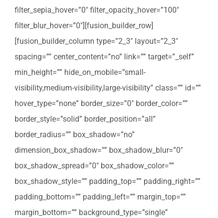
filter_sepia_hover=”0″ filter_opacity_hover=”100″
filter_blur_hover=”0″][fusion_builder_row]
[fusion_builder_column type=”2_3″ layout=”2_3″
spacing=”” center_content=”no” link=”” target=”_self”
min_height=”” hide_on_mobile=”small-
visibility,medium-visibility,large-visibility” class=”” id=””
hover_type=”none” border_size=”0″ border_color=””
border_style=”solid” border_position=”all”
border_radius=”” box_shadow=”no”
dimension_box_shadow=”” box_shadow_blur=”0″
box_shadow_spread=”0″ box_shadow_color=””
box_shadow_style=”” padding_top=”” padding_right=””
padding_bottom=”” padding_left=”” margin_top=””
margin_bottom=”” background_type=”single”