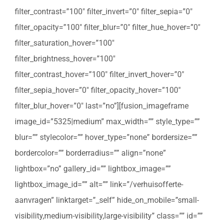
filter_contrast=”100″ filter_invert=”0″ filter_sepia=”0″
filter_opacity=”100″ filter_blur=”0″ filter_hue_hover=”0″
filter_saturation_hover=”100″
filter_brightness_hover=”100″
filter_contrast_hover=”100″ filter_invert_hover=”0″
filter_sepia_hover=”0″ filter_opacity_hover=”100″
filter_blur_hover=”0″ last=”no”][fusion_imageframe
image_id=”5325|medium” max_width=”” style_type=””
blur=”” stylecolor=”” hover_type=”none” bordersize=””
bordercolor=”” borderradius=”” align=”none”
lightbox=”no” gallery_id=”” lightbox_image=””
lightbox_image_id=”” alt=”” link=”/verhuisofferte-
aanvragen” linktarget=”_self” hide_on_mobile=”small-
visibility,medium-visibility,large-visibility” class=”” id=””