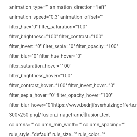
animation_type=”” animation_direction=”left”
animation_speed=”0.3″ animation_offset=””
filter_hue=”0″ filter_saturation=”100″
filter_brightness=”100″ filter_contrast=”100″
filter_invert=”0″ filter_sepia=”0″ filter_opacity=”100″
filter_blur=”0″ filter_hue_hover=”0″
filter_saturation_hover=”100″
filter_brightness_hover=”100″
filter_contrast_hover=”100″ filter_invert_hover=”0″
filter_sepia_hover=”0″ filter_opacity_hover=”100″
filter_blur_hover=”0″]https://www.bedrijfsverhuizingoffert
300×250.png[/fusion_imageframe][fusion_text
columns=”” column_min_width=”” column_spacing=””
rule_style=”default” rule_size=”” rule_color=””