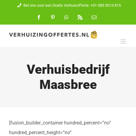
Ga
Bel ons voor een Gratis Verhuisofferte: +31 085 3013 815
naar
Facebook
Pinterest
WhatsApp
Rss
E-
mail
inhoud
Verhuisbedrijf
Maasbree
[fusion_builder_container hundred_percent=”no”
hundred_percent_height=”no”