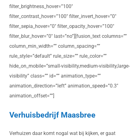
filter_brightness_hover=”100″
filter_contrast_hover=”100″ filter_invert_hover=”0″
filter_sepia_hover=”0″ filter_opacity_hover=”100″
filter_blur_hover=”0″ last=”no”][fusion_text columns=””
column_min_width=”” column_spacing=””
rule_style=”default” rule_size=”” rule_color=””
hide_on_mobile=”small-visibility,medium-visibility,large-
visibility” class=”” id=”” animation_type=””
animation_direction=”left” animation_speed=”0.3″
animation_offset=””]
Verhuisbedrijf Maasbree
Verhuizen daar komt nogal wat bij kijken, er gaat