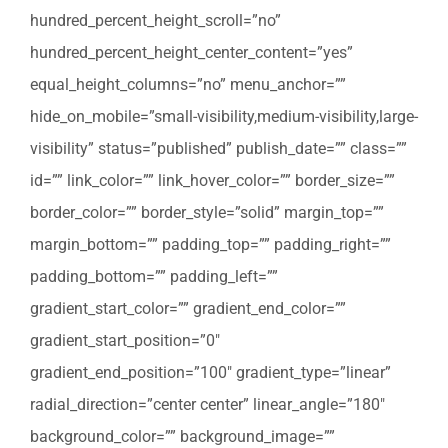
hundred_percent_height_scroll=”no”
hundred_percent_height_center_content=”yes”
equal_height_columns=”no” menu_anchor=””
hide_on_mobile=”small-visibility,medium-visibility,large-
visibility” status=”published” publish_date=”” class=””
id=”” link_color=”” link_hover_color=”” border_size=””
border_color=”” border_style=”solid” margin_top=””
margin_bottom=”” padding_top=”” padding_right=””
padding_bottom=”” padding_left=””
gradient_start_color=”” gradient_end_color=””
gradient_start_position=”0″
gradient_end_position=”100″ gradient_type=”linear”
radial_direction=”center center” linear_angle=”180″
background_color=”” background_image=””