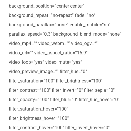
background_position=”center center”
background_repeat=”no-repeat” fade=”no”
background_parallax=”none” enable_mobile=”no”
parallax_speed=”0.3″ background_blend_mode=”none”
video_mp4=”” video_webm=”” video_ogv=””
video_url=”” video_aspect_ratio=”16:9″
video_loop=”yes” video_mute=”yes”
video_preview_image=”” filter_hue=”0″
filter_saturation=”100″ filter_brightness=”100″
filter_contrast=”100″ filter_invert=”0″ filter_sepia=”0″
filter_opacity=”100″ filter_blur=”0″ filter_hue_hover=”0″
filter_saturation_hover=”100″
filter_brightness_hover=”100″
filter_contrast_hover=”100″ filter_invert_hover=”0″