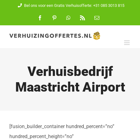
Ga
Bel ons voor een Gratis Verhuisofferte: +31 085 3013 815
naar
Facebook
Pinterest
WhatsApp
Rss
E-
mail
inhoud
Verhuisbedrijf
Maastricht Airport
[fusion_builder_container hundred_percent=”no”
hundred_percent_height=”no”