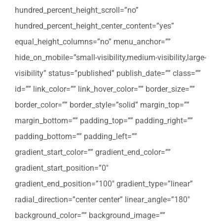
hundred_percent_height_scroll=”no”
hundred_percent_height_center_content=”yes”
equal_height_columns=”no” menu_anchor=””
hide_on_mobile=”small-visibility,medium-visibility,large-
visibility” status=”published” publish_date=”” class=””
id=”” link_color=”” link_hover_color=”” border_size=””
border_color=”” border_style=”solid” margin_top=””
margin_bottom=”” padding_top=”” padding_right=””
padding_bottom=”” padding_left=””
gradient_start_color=”” gradient_end_color=””
gradient_start_position=”0″
gradient_end_position=”100″ gradient_type=”linear”
radial_direction=”center center” linear_angle=”180″
background_color=”” background_image=””