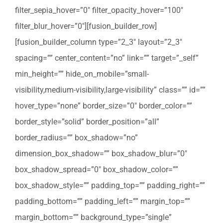
filter_sepia_hover=”0″ filter_opacity_hover=”100″
filter_blur_hover=”0″][fusion_builder_row]
[fusion_builder_column type=”2_3″ layout=”2_3″
spacing=”” center_content=”no” link=”” target=”_self”
min_height=”” hide_on_mobile=”small-
visibility,medium-visibility,large-visibility” class=”” id=””
hover_type=”none” border_size=”0″ border_color=””
border_style=”solid” border_position=”all”
border_radius=”” box_shadow=”no”
dimension_box_shadow=”” box_shadow_blur=”0″
box_shadow_spread=”0″ box_shadow_color=””
box_shadow_style=”” padding_top=”” padding_right=””
padding_bottom=”” padding_left=”” margin_top=””
margin_bottom=”” background_type=”single”