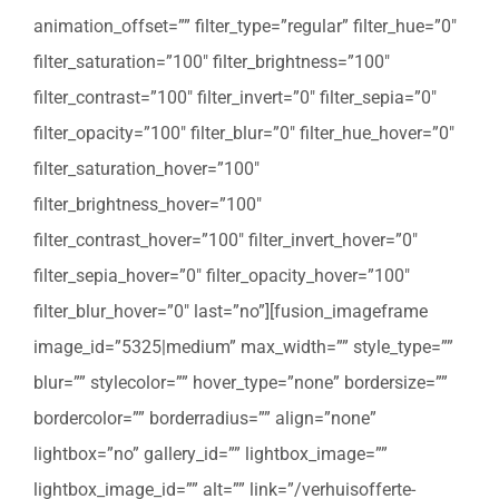
animation_offset=”” filter_type=”regular” filter_hue=”0″
filter_saturation=”100″ filter_brightness=”100″
filter_contrast=”100″ filter_invert=”0″ filter_sepia=”0″
filter_opacity=”100″ filter_blur=”0″ filter_hue_hover=”0″
filter_saturation_hover=”100″
filter_brightness_hover=”100″
filter_contrast_hover=”100″ filter_invert_hover=”0″
filter_sepia_hover=”0″ filter_opacity_hover=”100″
filter_blur_hover=”0″ last=”no”][fusion_imageframe
image_id=”5325|medium” max_width=”” style_type=””
blur=”” stylecolor=”” hover_type=”none” bordersize=””
bordercolor=”” borderradius=”” align=”none”
lightbox=”no” gallery_id=”” lightbox_image=””
lightbox_image_id=”” alt=”” link=”/verhuisofferte-