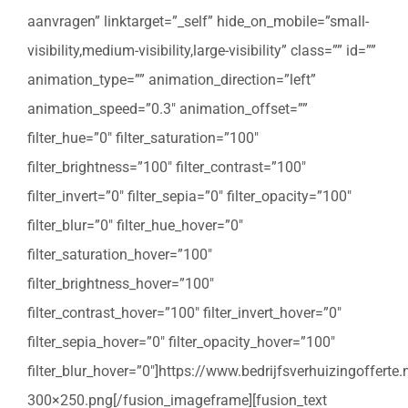
aanvragen” linktarget=”_self” hide_on_mobile=”small-
visibility,medium-visibility,large-visibility” class=”” id=””
animation_type=”” animation_direction=”left”
animation_speed=”0.3″ animation_offset=””
filter_hue=”0″ filter_saturation=”100″
filter_brightness=”100″ filter_contrast=”100″
filter_invert=”0″ filter_sepia=”0″ filter_opacity=”100″
filter_blur=”0″ filter_hue_hover=”0″
filter_saturation_hover=”100″
filter_brightness_hover=”100″
filter_contrast_hover=”100″ filter_invert_hover=”0″
filter_sepia_hover=”0″ filter_opacity_hover=”100″
filter_blur_hover=”0″]https://www.bedrijfsverhuizingoffert
300×250.png[/fusion_imageframe][fusion_text