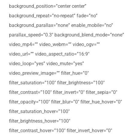
background_position=”center center”
background_repeat=”no-repeat” fade=”no”
background_parallax=”none” enable_mobile=”no”
parallax_speed=”0.3″ background_blend_mode=”none”
video_mp4=”” video_webm=”” video_ogv=””
video_url=”” video_aspect_ratio=”16:9″
video_loop=”yes” video_mute=”yes”
video_preview_image=”” filter_hue=”0″
filter_saturation=”100″ filter_brightness=”100″
filter_contrast=”100″ filter_invert=”0″ filter_sepia=”0″
filter_opacity=”100″ filter_blur=”0″ filter_hue_hover=”0″
filter_saturation_hover=”100″
filter_brightness_hover=”100″
filter_contrast_hover=”100″ filter_invert_hover=”0″