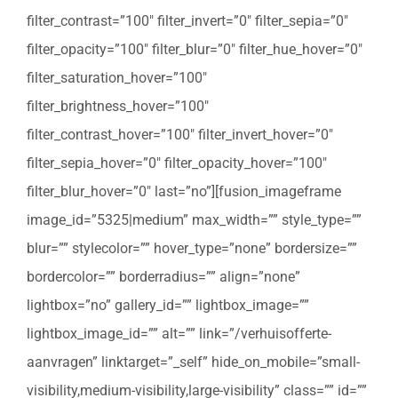
filter_contrast=”100″ filter_invert=”0″ filter_sepia=”0″
filter_opacity=”100″ filter_blur=”0″ filter_hue_hover=”0″
filter_saturation_hover=”100″
filter_brightness_hover=”100″
filter_contrast_hover=”100″ filter_invert_hover=”0″
filter_sepia_hover=”0″ filter_opacity_hover=”100″
filter_blur_hover=”0″ last=”no”][fusion_imageframe
image_id=”5325|medium” max_width=”” style_type=””
blur=”” stylecolor=”” hover_type=”none” bordersize=””
bordercolor=”” borderradius=”” align=”none”
lightbox=”no” gallery_id=”” lightbox_image=””
lightbox_image_id=”” alt=”” link=”/verhuisofferte-
aanvragen” linktarget=”_self” hide_on_mobile=”small-
visibility,medium-visibility,large-visibility” class=”” id=””