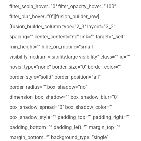
filter_sepia_hover=”0″ filter_opacity_hover=”100″
filter_blur_hover=”0″][fusion_builder_row]
[fusion_builder_column type=”2_3″ layout=”2_3″
spacing=”” center_content=”no” link=”” target=”_self”
min_height=”” hide_on_mobile=”small-
visibility,medium-visibility,large-visibility” class=”” id=””
hover_type=”none” border_size=”0″ border_color=””
border_style=”solid” border_position=”all”
border_radius=”” box_shadow=”no”
dimension_box_shadow=”” box_shadow_blur=”0″
box_shadow_spread=”0″ box_shadow_color=””
box_shadow_style=”” padding_top=”” padding_right=””
padding_bottom=”” padding_left=”” margin_top=””
margin_bottom=”” background_type=”single”