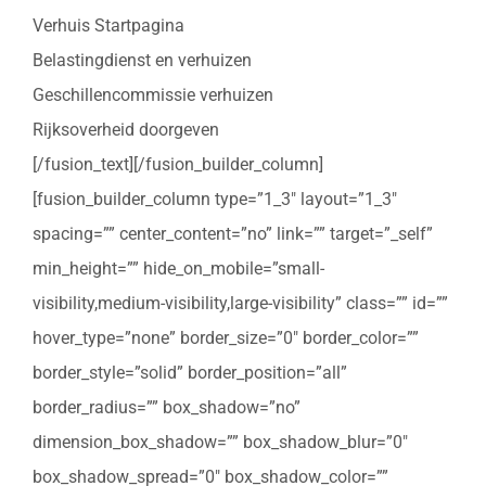
Verhuis Startpagina
Belastingdienst en verhuizen
Geschillencommissie verhuizen
Rijksoverheid doorgeven
[/fusion_text][/fusion_builder_column]
[fusion_builder_column type=”1_3″ layout=”1_3″
spacing=”” center_content=”no” link=”” target=”_self”
min_height=”” hide_on_mobile=”small-
visibility,medium-visibility,large-visibility” class=”” id=””
hover_type=”none” border_size=”0″ border_color=””
border_style=”solid” border_position=”all”
border_radius=”” box_shadow=”no”
dimension_box_shadow=”” box_shadow_blur=”0″
box_shadow_spread=”0″ box_shadow_color=””