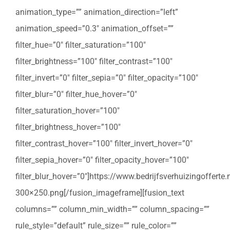
animation_type=”” animation_direction=”left”
animation_speed=”0.3″ animation_offset=””
filter_hue=”0″ filter_saturation=”100″
filter_brightness=”100″ filter_contrast=”100″
filter_invert=”0″ filter_sepia=”0″ filter_opacity=”100″
filter_blur=”0″ filter_hue_hover=”0″
filter_saturation_hover=”100″
filter_brightness_hover=”100″
filter_contrast_hover=”100″ filter_invert_hover=”0″
filter_sepia_hover=”0″ filter_opacity_hover=”100″
filter_blur_hover=”0″]https://www.bedrijfsverhuizingoffert
300×250.png[/fusion_imageframe][fusion_text
columns=”” column_min_width=”” column_spacing=””
rule_style=”default” rule_size=”” rule_color=””