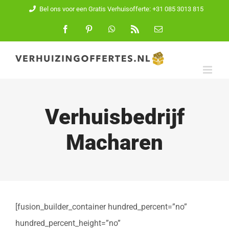
Ga
Bel ons voor een Gratis Verhuisofferte: +31 085 3013 815
naar
Facebook
Pinterest
WhatsApp
Rss
E-
mail
inhoud
Verhuisbedrijf
Macharen
[fusion_builder_container hundred_percent=”no”
hundred_percent_height=”no”