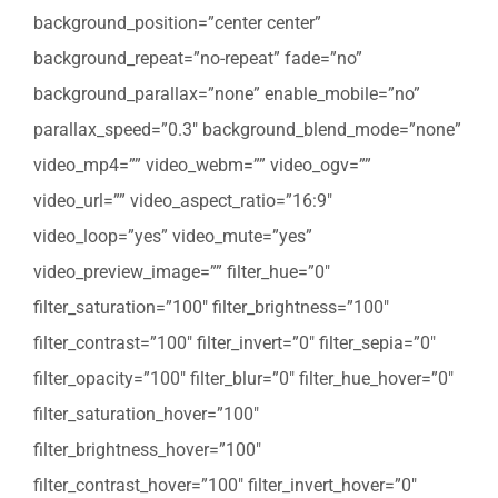
background_position=”center center”
background_repeat=”no-repeat” fade=”no”
background_parallax=”none” enable_mobile=”no”
parallax_speed=”0.3″ background_blend_mode=”none”
video_mp4=”” video_webm=”” video_ogv=””
video_url=”” video_aspect_ratio=”16:9″
video_loop=”yes” video_mute=”yes”
video_preview_image=”” filter_hue=”0″
filter_saturation=”100″ filter_brightness=”100″
filter_contrast=”100″ filter_invert=”0″ filter_sepia=”0″
filter_opacity=”100″ filter_blur=”0″ filter_hue_hover=”0″
filter_saturation_hover=”100″
filter_brightness_hover=”100″
filter_contrast_hover=”100″ filter_invert_hover=”0″