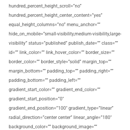
hundred_percent_height_scroll=”no”
hundred_percent_height_center_content=”yes”
equal_height_columns=”no” menu_anchor=””
hide_on_mobile=”small-visibility,medium-visibility,large-
visibility” status=”published” publish_date=”” class=””
id=”” link_color=”” link_hover_color=”” border_size=””
border_color=”” border_style=”solid” margin_top=””
margin_bottom=”” padding_top=”” padding_right=””
padding_bottom=”” padding_left=””
gradient_start_color=”” gradient_end_color=””
gradient_start_position=”0″
gradient_end_position=”100″ gradient_type=”linear”
radial_direction=”center center” linear_angle=”180″
background_color=”” background_image=””