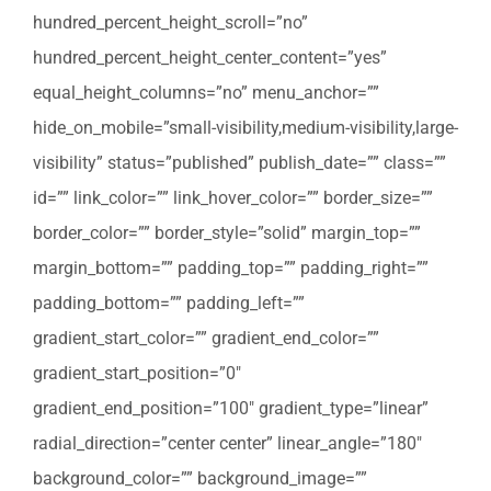
hundred_percent_height_scroll=”no”
hundred_percent_height_center_content=”yes”
equal_height_columns=”no” menu_anchor=””
hide_on_mobile=”small-visibility,medium-visibility,large-
visibility” status=”published” publish_date=”” class=””
id=”” link_color=”” link_hover_color=”” border_size=””
border_color=”” border_style=”solid” margin_top=””
margin_bottom=”” padding_top=”” padding_right=””
padding_bottom=”” padding_left=””
gradient_start_color=”” gradient_end_color=””
gradient_start_position=”0″
gradient_end_position=”100″ gradient_type=”linear”
radial_direction=”center center” linear_angle=”180″
background_color=”” background_image=””