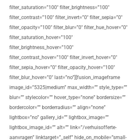
filter_saturation=”100″ filter_brightness=”100″
filter_contrast=”100″ filter_invert=”0″ filter_sepia=”0″
filter_opacity=”100″ filter_blur=”0″ filter_hue_hover=”0″
filter_saturation_hover=”100″
filter_brightness_hover=”100″
filter_contrast_hover=”100″ filter_invert_hover=”0″
filter_sepia_hover=”0″ filter_opacity_hover=”100″
filter_blur_hover=”0″ last=”no”][fusion_imageframe
image_id=”5325|medium” max_width=”” style_type=””
blur=”” stylecolor=”” hover_type=”none” bordersize=””
bordercolor=”” borderradius=”” align=”none”
lightbox=”no” gallery_id=”” lightbox_image=””
lightbox_image_id=”” alt=”” link=”/verhuisofferte-
aanvragen” linktarget=”_self” hide_on_mobile=”small-