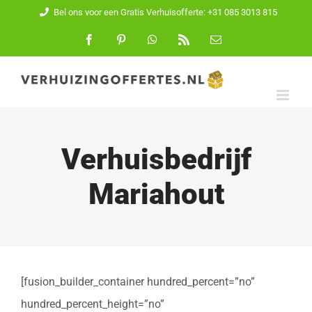
Ga
Bel ons voor een Gratis Verhuisofferte: +31 085 3013 815
naar
Facebook
Pinterest
WhatsApp
Rss
E-
mail
inhoud
Verhuisbedrijf
Mariahout
[fusion_builder_container hundred_percent=”no”
hundred_percent_height=”no”