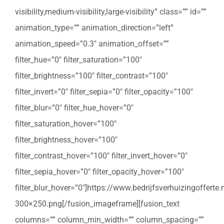
visibility,medium-visibility,large-visibility” class=”” id=””
animation_type=”” animation_direction=”left”
animation_speed=”0.3″ animation_offset=””
filter_hue=”0″ filter_saturation=”100″
filter_brightness=”100″ filter_contrast=”100″
filter_invert=”0″ filter_sepia=”0″ filter_opacity=”100″
filter_blur=”0″ filter_hue_hover=”0″
filter_saturation_hover=”100″
filter_brightness_hover=”100″
filter_contrast_hover=”100″ filter_invert_hover=”0″
filter_sepia_hover=”0″ filter_opacity_hover=”100″
filter_blur_hover=”0″]https://www.bedrijfsverhuizingoffert
300×250.png[/fusion_imageframe][fusion_text
columns=”” column_min_width=”” column_spacing=””