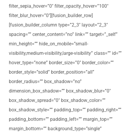
filter_sepia_hover=”0″ filter_opacity_hover=”100″
filter_blur_hover=”0″][fusion_builder_row]
[fusion_builder_column type=”2_3″ layout=”2_3″
spacing=”” center_content=”no” link=”” target=”_self”
min_height=”” hide_on_mobile=”small-
visibility,medium-visibility,large-visibility” class=”” id=””
hover_type=”none” border_size=”0″ border_color=””
border_style=”solid” border_position=”all”
border_radius=”” box_shadow=”no”
dimension_box_shadow=”” box_shadow_blur=”0″
box_shadow_spread=”0″ box_shadow_color=””
box_shadow_style=”” padding_top=”” padding_right=””
padding_bottom=”” padding_left=”” margin_top=””
margin_bottom=”” background_type=”single”