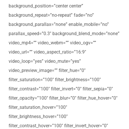
background_position=”center center”
background_repeat=”no-repeat” fade=”no”
background_parallax=”none” enable_mobile=”no”
parallax_speed=”0.3″ background_blend_mode=”none”
video_mp4=”” video_webm=”” video_ogv=””
video_url=”” video_aspect_ratio=”16:9″
video_loop=”yes” video_mute=”yes”
video_preview_image=”” filter_hue=”0″
filter_saturation=”100″ filter_brightness=”100″
filter_contrast=”100″ filter_invert=”0″ filter_sepia=”0″
filter_opacity=”100″ filter_blur=”0″ filter_hue_hover=”0″
filter_saturation_hover=”100″
filter_brightness_hover=”100″
filter_contrast_hover=”100″ filter_invert_hover=”0″