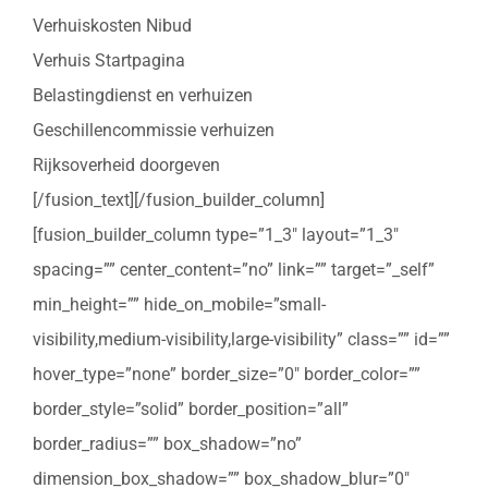
Verhuiskosten Nibud
Verhuis Startpagina
Belastingdienst en verhuizen
Geschillencommissie verhuizen
Rijksoverheid doorgeven
[/fusion_text][/fusion_builder_column]
[fusion_builder_column type=”1_3″ layout=”1_3″
spacing=”” center_content=”no” link=”” target=”_self”
min_height=”” hide_on_mobile=”small-
visibility,medium-visibility,large-visibility” class=”” id=””
hover_type=”none” border_size=”0″ border_color=””
border_style=”solid” border_position=”all”
border_radius=”” box_shadow=”no”
dimension_box_shadow=”” box_shadow_blur=”0″