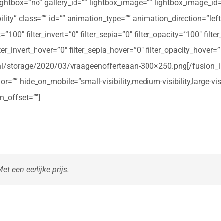
ightbox=”no” gallery_id=”” lightbox_image=”” lightbox_image_id=””
ibility” class=”” id=”” animation_type=”” animation_direction=”le
t=”100″ filter_invert=”0″ filter_sepia=”0″ filter_opacity=”100″ filt
ter_invert_hover=”0″ filter_sepia_hover=”0″ filter_opacity_hover=
rte.nl/storage/2020/03/vraageenofferteaan-300×250.png[/fusio
r=”” hide_on_mobile=”small-visibility,medium-visibility,large-vis
n_offset=””]
t een eerlijke prijs.