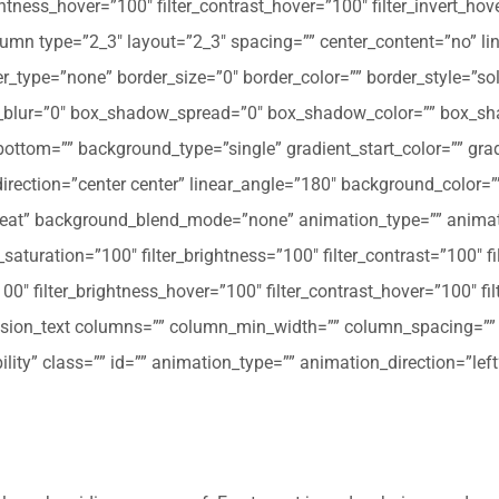
ghtness_hover=”100″ filter_contrast_hover=”100″ filter_invert_hov
olumn type=”2_3″ layout=”2_3″ spacing=”” center_content=”no” li
 hover_type=”none” border_size=”0″ border_color=”” border_style=”s
ur=”0″ box_shadow_spread=”0″ box_shadow_color=”” box_shad
ttom=”” background_type=”single” gradient_start_color=”” gradi
_direction=”center center” linear_angle=”180″ background_colo
peat” background_blend_mode=”none” animation_type=”” animati
r_saturation=”100″ filter_brightness=”100″ filter_contrast=”100″ fil
”100″ filter_brightness_hover=”100″ filter_contrast_hover=”100″ fi
[fusion_text columns=”” column_min_width=”” column_spacing=”” ru
ibility” class=”” id=”” animation_type=”” animation_direction=”l