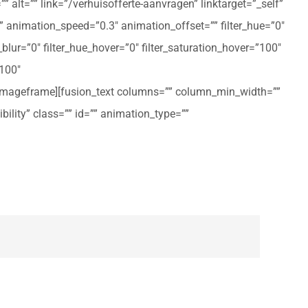
 alt=”” link=”/verhuisofferte-aanvragen” linktarget=”_self”
ft” animation_speed=”0.3″ animation_offset=”” filter_hue=”0″
er_blur=”0″ filter_hue_hover=”0″ filter_saturation_hover=”100″
”100″
n_imageframe][fusion_text columns=”” column_min_width=””
ibility” class=”” id=”” animation_type=””