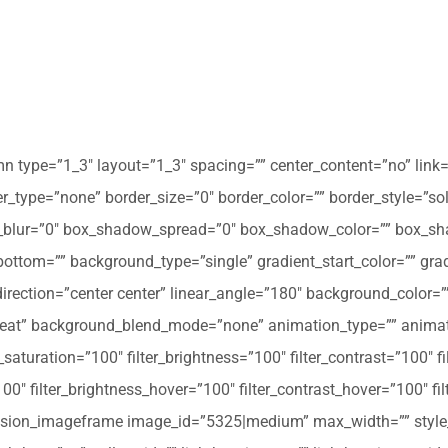
mn type=”1_3″ layout=”1_3″ spacing=”” center_content=”no” link=
 hover_type=”none” border_size=”0″ border_color=”” border_style=”s
ur=”0″ box_shadow_spread=”0″ box_shadow_color=”” box_shad
ttom=”” background_type=”single” gradient_start_color=”” gradi
_direction=”center center” linear_angle=”180″ background_colo
peat” background_blend_mode=”none” animation_type=”” animati
r_saturation=”100″ filter_brightness=”100″ filter_contrast=”100″ fil
”100″ filter_brightness_hover=”100″ filter_contrast_hover=”100″ fi
][fusion_imageframe image_id=”5325|medium” max_width=”” style_