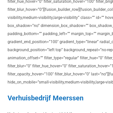
filter_hue_hover=”0″ filter_saturation_hover=”100″ filter_bri
filter_blur_hover=”0″][fusion_builder_row][fusion_builder_c
visibility,medium-visibility,large-visibility” class=”” id=””
box_shadow=”no” dimension_box_shadow=”” box_shadow_bl
padding_bottom=”” padding_left=”” margin_top=”” margin_bo
gradient_end_position=”100″ gradient_type=”linear” radial
background_position=”left top” background_repeat=”no-re
animation_offset=”” filter_type=”regular” filter_hue=”0″ filte
filter_blur=”0″ filter_hue_hover=”0″ filter_saturation_hover=
filter_opacity_hover=”100″ filter_blur_hover=”0″ last=”no”]
hide_on_mobile=”small-visibility,medium-visibility,large-vis
Verhuisbedrijf Meerssen