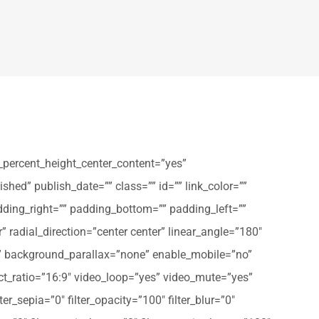
_percent_height_center_content=”yes”
shed” publish_date=”” class=”” id=”” link_color=””
dding_right=”” padding_bottom=”” padding_left=””
” radial_direction=”center center” linear_angle=”180″
” background_parallax=”none” enable_mobile=”no”
t_ratio=”16:9″ video_loop=”yes” video_mute=”yes”
ter_sepia=”0″ filter_opacity=”100″ filter_blur=”0″