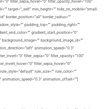
er=”0″ filter_sepia_hover=”0″ filter_opacity_hover=”100″
nk=”” target=”_self” min_height=”” hide_on_mobile=”small-
olid” border_position=”all” border_radius=””
ow_style=”” padding_top=”” padding_right=””
ent_end_color=”” gradient_start_position=”0″
r=”” background_image=”” background_image_id=””
on_direction=”left” animation_speed=”0.3″
ter_invert=”0″ filter_sepia=”0″ filter_opacity=”100″
lter_invert_hover=”0″ filter_sepia_hover=”0″
le_style=”default” rule_size=”” rule_color=””
eft” animation_speed=”0.3″ animation_offset=””]