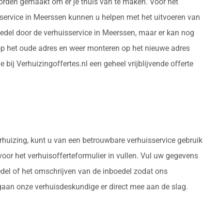
worden gemaakt om er je thuis van te maken. Voor het
sservice in Meerssen kunnen u helpen met het uitvoeren van
edel door de verhuisservice in Meerssen, maar er kan nog
p het oude adres en weer monteren op het nieuwe adres
ij Verhuizingoffertes.nl een geheel vrijblijvende offerte
erhuizing, kunt u van een betrouwbare verhuisservice gebruik
rvoor het verhuisofferteformulier in vullen. Vul uw gegevens
edel of het omschrijven van de inboedel zodat ons
 gaan onze verhuisdeskundige er direct mee aan de slag.