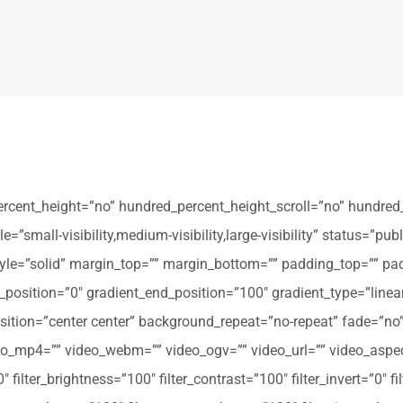
ercent_height=”no” hundred_percent_height_scroll=”no” hundred
all-visibility,medium-visibility,large-visibility” status=”publi
_style=”solid” margin_top=”” margin_bottom=”” padding_top=”” pa
t_position=”0″ gradient_end_position=”100″ gradient_type=”linear
tion=”center center” background_repeat=”no-repeat” fade=”no
_mp4=”” video_webm=”” video_ogv=”” video_url=”” video_aspec
filter_brightness=”100″ filter_contrast=”100″ filter_invert=”0″ fil