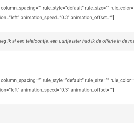
olumn_spacing=”” rule_style=”default” rule_size=”” rule_color=””
ction=”left” animation_speed=”0.3″ animation_offset=””]
eg ik al een telefoontje. een uurtje later had ik de offerte in de ma
olumn_spacing=”” rule_style=”default” rule_size=”” rule_color=””
ction=”left” animation_speed=”0.3″ animation_offset=””]