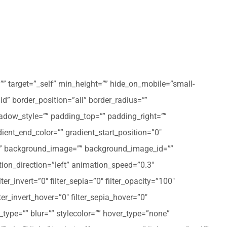
”” target=”_self” min_height=”” hide_on_mobile=”small-
olid” border_position=”all” border_radius=””
ow_style=”” padding_top=”” padding_right=””
ent_end_color=”” gradient_start_position=”0″
r=”” background_image=”” background_image_id=””
on_direction=”left” animation_speed=”0.3″
ter_invert=”0″ filter_sepia=”0″ filter_opacity=”100″
lter_invert_hover=”0″ filter_sepia_hover=”0″
type=”” blur=”” stylecolor=”” hover_type=”none”