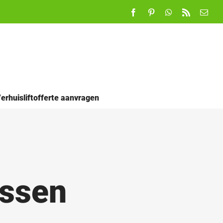
Facebook
Pinterest
WhatsApp
Rss
E-
mail
erhuisliftofferte aanvragen
rssen