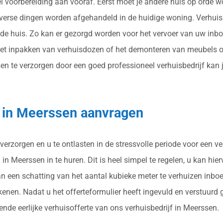
eel voorbereiding aan vooraf. Eerst moet je andere huis op orde 
diverse dingen worden afgehandeld in de huidige woning. Verhui
e huis. Zo kan er gezorgd worden voor het vervoer van uw inbo
het inpakken van verhuisdozen of het demonteren van meubels o
te verzorgen door een goed professioneel verhuisbedrijf kan je b
g in Meerssen aanvragen
verzorgen en u te ontlasten in de stressvolle periode voor een v
n Meerssen in te huren. Dit is heel simpel te regelen, u kan hie
an een schatting van het aantal kubieke meter te verhuizen inbo
enen. Nadat u het offerteformulier heeft ingevuld en verstuurd
ende eerlijke verhuisofferte van ons verhuisbedrijf in Meerssen.