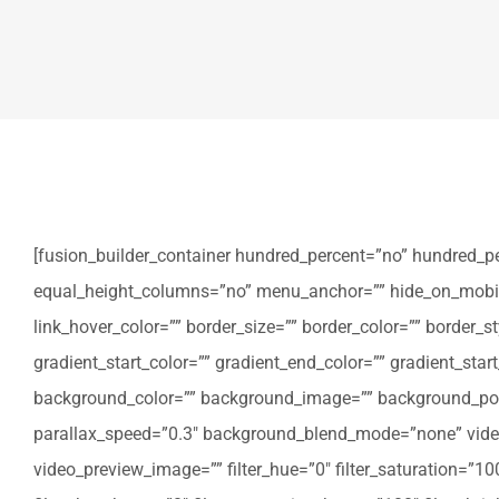
[fusion_builder_container hundred_percent=”no” hundred_p
equal_height_columns=”no” menu_anchor=”” hide_on_mobile=”sm
link_hover_color=”” border_size=”” border_color=”” border
gradient_start_color=”” gradient_end_color=”” gradient_star
background_color=”” background_image=”” background_posi
parallax_speed=”0.3″ background_blend_mode=”none” video
video_preview_image=”” filter_hue=”0″ filter_saturation=”100″ 