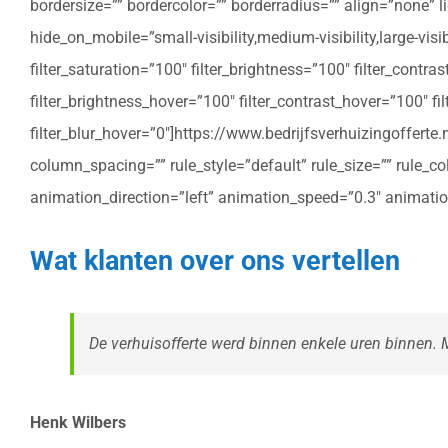
bordersize=”” bordercolor=”” borderradius=”” align=”none” l
hide_on_mobile=”small-visibility,medium-visibility,large-vis
filter_saturation=”100″ filter_brightness=”100″ filter_contras
filter_brightness_hover=”100″ filter_contrast_hover=”100″ fil
filter_blur_hover=”0″]https://www.bedrijfsverhuizingoffe
column_spacing=”” rule_style=”default” rule_size=”” rule_colo
animation_direction=”left” animation_speed=”0.3″ animatio
Wat klanten over ons vertellen
De verhuisofferte werd binnen enkele uren binnen. Me
Henk Wilbers