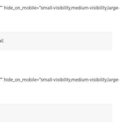
 hide_on_mobile=”small-visibility,medium-visibility,large-
il.
 hide_on_mobile=”small-visibility,medium-visibility,large-