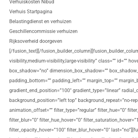
Verhuiskosten Nibud
Verhuis Startpagina
Belastingdienst en verhuizen
Geschillencommissie verhuizen
Rijksoverheid doorgeven
[/fusion_text][/fusion_builder_column][fusion_builder_colu
visibility,medium-visibility,large-visibility” class=”” id=””
box_shadow=”no” dimension_box_shadow=”” box_shadow_bl
padding_bottom=”” padding_left=”” margin_top=”” margin_bo
gradient_end_position=”100″ gradient_type=”linear” radial
background_position=”left top” background_repeat=”no-re
animation_offset=”” filter_type=”regular” filter_hue=”0″ filte
filter_blur=”0″ filter_hue_hover=”0″ filter_saturation_hover=
filter_opacity_hover=”100″ filter_blur_hover=”0″ last=”no”