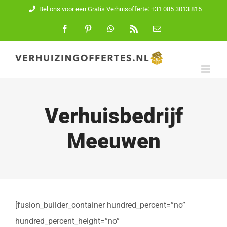
Ga
Bel ons voor een Gratis Verhuisofferte: +31 085 3013 815
naar
Facebook
Pinterest
WhatsApp
Rss
E-
mail
inhoud
Verhuisbedrijf
Meeuwen
[fusion_builder_container hundred_percent=”no”
hundred_percent_height=”no”