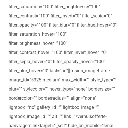
filter_saturation=”100″ filter_brightness=”100″
filter_contrast=”100″ filter_invert=”0″ filter_sepia=”0″
filter_opacity=”100″ filter_blur=”0″ filter_hue_hover=”0″
filter_saturation_hover=”100″
filter_brightness_hover=”100″
filter_contrast_hover=”100″ filter_invert_hover=”0″
filter_sepia_hover=”0″ filter_opacity_hover=”100″
filter_blur_hover=”0″ last=”no”][fusion_imageframe
image_id=”5325|medium” max_width=”” style_type=””
blur=”” stylecolor=”” hover_type=”none” bordersize=””
bordercolor=”” borderradius=”” align=”none”
lightbox=”no” gallery_id=”” lightbox_image=””
lightbox_image_id=”” alt=”” link=”/verhuisofferte-
aanvragen” linktarget=”_self” hide_on_mobile=”small-