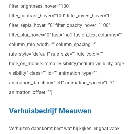
filter_brightness_hover=”100″
filter_contrast_hover=”100″ filter_invert_hover=”0″
filter_sepia_hover=”0″ filter_opacity_hover=”100″
filter_blur_hover=”0″ last=”no”][fusion_text columns=””
column_min_width=”” column_spacing=””
rule_style=”default” rule_size=”” rule_color=””
hide_on_mobile=”small-visibility,medium-visibility,large-
visibility” class=”” id=”” animation_type=””
animation_direction=”left” animation_speed=”0.3″
animation_offset=””]
Verhuisbedrijf Meeuwen
Verhuizen daar komt best wat bij kijken, er gaat vaak