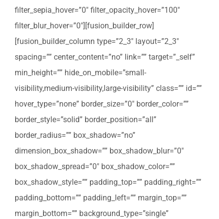
filter_sepia_hover=”0″ filter_opacity_hover=”100″
filter_blur_hover=”0″][fusion_builder_row]
[fusion_builder_column type=”2_3″ layout=”2_3″
spacing=”” center_content=”no” link=”” target=”_self”
min_height=”” hide_on_mobile=”small-
visibility,medium-visibility,large-visibility” class=”” id=””
hover_type=”none” border_size=”0″ border_color=””
border_style=”solid” border_position=”all”
border_radius=”” box_shadow=”no”
dimension_box_shadow=”” box_shadow_blur=”0″
box_shadow_spread=”0″ box_shadow_color=””
box_shadow_style=”” padding_top=”” padding_right=””
padding_bottom=”” padding_left=”” margin_top=””
margin_bottom=”” background_type=”single”