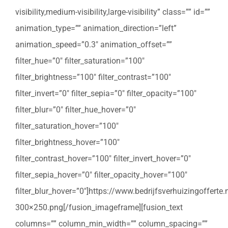
visibility,medium-visibility,large-visibility” class=”” id=””
animation_type=”” animation_direction=”left”
animation_speed=”0.3″ animation_offset=””
filter_hue=”0″ filter_saturation=”100″
filter_brightness=”100″ filter_contrast=”100″
filter_invert=”0″ filter_sepia=”0″ filter_opacity=”100″
filter_blur=”0″ filter_hue_hover=”0″
filter_saturation_hover=”100″
filter_brightness_hover=”100″
filter_contrast_hover=”100″ filter_invert_hover=”0″
filter_sepia_hover=”0″ filter_opacity_hover=”100″
filter_blur_hover=”0″]https://www.bedrijfsverhuizingoffert
300×250.png[/fusion_imageframe][fusion_text
columns=”” column_min_width=”” column_spacing=””