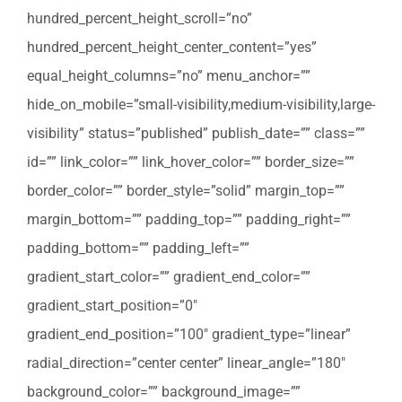
hundred_percent_height_scroll=”no”
hundred_percent_height_center_content=”yes”
equal_height_columns=”no” menu_anchor=””
hide_on_mobile=”small-visibility,medium-visibility,large-
visibility” status=”published” publish_date=”” class=””
id=”” link_color=”” link_hover_color=”” border_size=””
border_color=”” border_style=”solid” margin_top=””
margin_bottom=”” padding_top=”” padding_right=””
padding_bottom=”” padding_left=””
gradient_start_color=”” gradient_end_color=””
gradient_start_position=”0″
gradient_end_position=”100″ gradient_type=”linear”
radial_direction=”center center” linear_angle=”180″
background_color=”” background_image=””