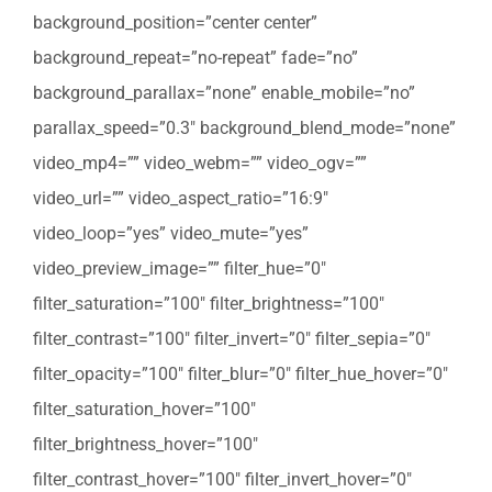
background_position=”center center”
background_repeat=”no-repeat” fade=”no”
background_parallax=”none” enable_mobile=”no”
parallax_speed=”0.3″ background_blend_mode=”none”
video_mp4=”” video_webm=”” video_ogv=””
video_url=”” video_aspect_ratio=”16:9″
video_loop=”yes” video_mute=”yes”
video_preview_image=”” filter_hue=”0″
filter_saturation=”100″ filter_brightness=”100″
filter_contrast=”100″ filter_invert=”0″ filter_sepia=”0″
filter_opacity=”100″ filter_blur=”0″ filter_hue_hover=”0″
filter_saturation_hover=”100″
filter_brightness_hover=”100″
filter_contrast_hover=”100″ filter_invert_hover=”0″