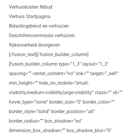
Verhuiskosten Nibud
Verhuis Startpagina
Belastingdienst en verhuizen
Geschillencommissie verhuizen
Rijksoverheid doorgeven
[/fusion_text][/fusion_builder_column]
[fusion_builder_column type=”1_3″ layout=”1_3″
spacing=”” center_content=”no” link=”” target=”_self”
min_height=”” hide_on_mobile=”small-
visibility,medium-visibility,large-visibility” class=”” id=””
hover_type=”none” border_size=”0″ border_color=””
border_style=”solid” border_position=”all”
border_radius=”” box_shadow=”no”
dimension_box_shadow=”” box_shadow_blur=”0″