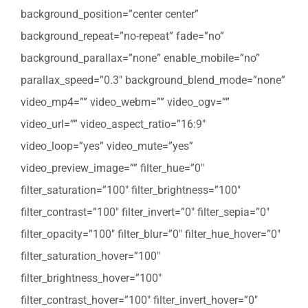
background_position=”center center”
background_repeat=”no-repeat” fade=”no”
background_parallax=”none” enable_mobile=”no”
parallax_speed=”0.3″ background_blend_mode=”none”
video_mp4=”” video_webm=”” video_ogv=””
video_url=”” video_aspect_ratio=”16:9″
video_loop=”yes” video_mute=”yes”
video_preview_image=”” filter_hue=”0″
filter_saturation=”100″ filter_brightness=”100″
filter_contrast=”100″ filter_invert=”0″ filter_sepia=”0″
filter_opacity=”100″ filter_blur=”0″ filter_hue_hover=”0″
filter_saturation_hover=”100″
filter_brightness_hover=”100″
filter_contrast_hover=”100″ filter_invert_hover=”0″