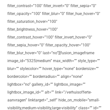
filter_contrast=”100″ filter_invert=”0″ filter_sepia=”0″
filter_opacity=”100″ filter_blur=”0″ filter_hue_hover=”0″
filter_saturation_hover=”100″
filter_brightness_hover=”100″
filter_contrast_hover=”100″ filter_invert_hover=”0″
filter_sepia_hover=”0″ filter_opacity_hover=”100″
filter_blur_hover=”0″ last=”no”][fusion_imageframe
image_id=”5325|medium” max_width=”” style_type=””
blur=”” stylecolor=”” hover_type=”none” bordersize=””
bordercolor=”” borderradius=”” align=”none”
lightbox=”no” gallery_id=”” lightbox_image=””
lightbox_image_id=”” alt=”” link=”/verhuisofferte-
aanvragen” linktarget=”_self” hide_on_mobile=”small-
visibility,medium-visibility,large-visibility” class=”” id=””