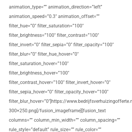
animation_type=”” animation_direction=”left”
animation_speed=”0.3″ animation_offset=””
filter_hue=”0″ filter_saturation=”100″
filter_brightness=”100″ filter_contrast=”100″
filter_invert=”0″ filter_sepia=”0″ filter_opacity=”100″
filter_blur=”0″ filter_hue_hover=”0″
filter_saturation_hover=”100″
filter_brightness_hover=”100″
filter_contrast_hover=”100″ filter_invert_hover=”0″
filter_sepia_hover=”0″ filter_opacity_hover=”100″
filter_blur_hover=”0″]https://www.bedrijfsverhuizingoffert
300×250.png[/fusion_imageframe][fusion_text
columns=”” column_min_width=”” column_spacing=””
rule_style=”default” rule_size=”” rule_color=””