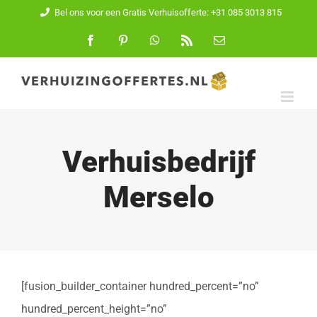
Ga
Bel ons voor een Gratis Verhuisofferte: +31 085 3013 815
naar
Facebook
Pinterest
WhatsApp
Rss
E-
mail
inhoud
Verhuisbedrijf
Merselo
[fusion_builder_container hundred_percent=”no”
hundred_percent_height=”no”