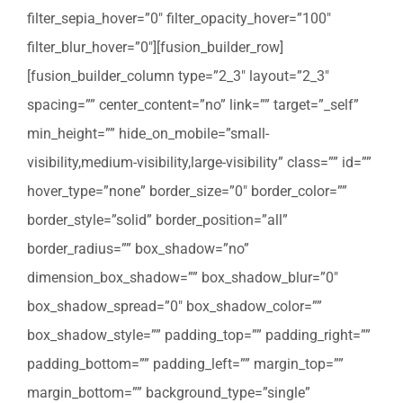
filter_sepia_hover=”0″ filter_opacity_hover=”100″
filter_blur_hover=”0″][fusion_builder_row]
[fusion_builder_column type=”2_3″ layout=”2_3″
spacing=”” center_content=”no” link=”” target=”_self”
min_height=”” hide_on_mobile=”small-
visibility,medium-visibility,large-visibility” class=”” id=””
hover_type=”none” border_size=”0″ border_color=””
border_style=”solid” border_position=”all”
border_radius=”” box_shadow=”no”
dimension_box_shadow=”” box_shadow_blur=”0″
box_shadow_spread=”0″ box_shadow_color=””
box_shadow_style=”” padding_top=”” padding_right=””
padding_bottom=”” padding_left=”” margin_top=””
margin_bottom=”” background_type=”single”