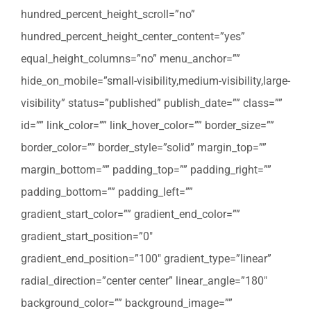
hundred_percent_height_scroll=”no”
hundred_percent_height_center_content=”yes”
equal_height_columns=”no” menu_anchor=””
hide_on_mobile=”small-visibility,medium-visibility,large-
visibility” status=”published” publish_date=”” class=””
id=”” link_color=”” link_hover_color=”” border_size=””
border_color=”” border_style=”solid” margin_top=””
margin_bottom=”” padding_top=”” padding_right=””
padding_bottom=”” padding_left=””
gradient_start_color=”” gradient_end_color=””
gradient_start_position=”0″
gradient_end_position=”100″ gradient_type=”linear”
radial_direction=”center center” linear_angle=”180″
background_color=”” background_image=””