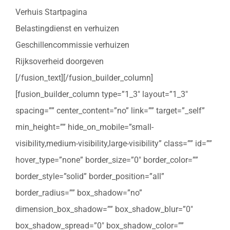
Verhuis Startpagina
Belastingdienst en verhuizen
Geschillencommissie verhuizen
Rijksoverheid doorgeven
[/fusion_text][/fusion_builder_column]
[fusion_builder_column type=”1_3″ layout=”1_3″
spacing=”” center_content=”no” link=”” target=”_self”
min_height=”” hide_on_mobile=”small-
visibility,medium-visibility,large-visibility” class=”” id=””
hover_type=”none” border_size=”0″ border_color=””
border_style=”solid” border_position=”all”
border_radius=”” box_shadow=”no”
dimension_box_shadow=”” box_shadow_blur=”0″
box_shadow_spread=”0″ box_shadow_color=””