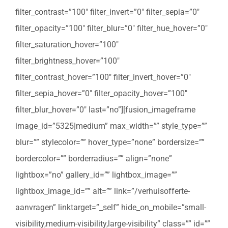
filter_contrast=”100″ filter_invert=”0″ filter_sepia=”0″
filter_opacity=”100″ filter_blur=”0″ filter_hue_hover=”0″
filter_saturation_hover=”100″
filter_brightness_hover=”100″
filter_contrast_hover=”100″ filter_invert_hover=”0″
filter_sepia_hover=”0″ filter_opacity_hover=”100″
filter_blur_hover=”0″ last=”no”][fusion_imageframe
image_id=”5325|medium” max_width=”” style_type=””
blur=”” stylecolor=”” hover_type=”none” bordersize=””
bordercolor=”” borderradius=”” align=”none”
lightbox=”no” gallery_id=”” lightbox_image=””
lightbox_image_id=”” alt=”” link=”/verhuisofferte-
aanvragen” linktarget=”_self” hide_on_mobile=”small-
visibility,medium-visibility,large-visibility” class=”” id=””