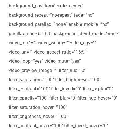
background_position=”center center”
background_repeat=”no-repeat” fade=”no”
background_parallax=”none” enable_mobile=”no”
parallax_speed=”0.3″ background_blend_mode=”none”
video_mp4=”” video_webm=”” video_ogv=””
video_url=”” video_aspect_ratio=”16:9″
video_loop=”yes” video_mute=”yes”
video_preview_image=”” filter_hue=”0″
filter_saturation=”100″ filter_brightness=”100″
filter_contrast=”100″ filter_invert=”0″ filter_sepia=”0″
filter_opacity=”100″ filter_blur=”0″ filter_hue_hover=”0″
filter_saturation_hover=”100″
filter_brightness_hover=”100″
filter_contrast_hover=”100″ filter_invert_hover=”0″