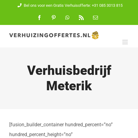
Ga
Bel ons voor een Gratis Verhuisofferte: +31 085 3013 815
naar
Facebook
Pinterest
WhatsApp
Rss
E-
mail
inhoud
Verhuisbedrijf
Meterik
[fusion_builder_container hundred_percent=”no”
hundred_percent_height=”no”