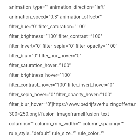
animation_type=”” animation_direction=”left”
animation_speed=”0.3″ animation_offset=””
filter_hue=”0″ filter_saturation=”100″
filter_brightness=”100″ filter_contrast=”100″
filter_invert=”0″ filter_sepia=”0″ filter_opacity=”100″
filter_blur=”0″ filter_hue_hover=”0″
filter_saturation_hover=”100″
filter_brightness_hover=”100″
filter_contrast_hover=”100″ filter_invert_hover=”0″
filter_sepia_hover=”0″ filter_opacity_hover=”100″
filter_blur_hover=”0″]https://www.bedrijfsverhuizingoffert
300×250.png[/fusion_imageframe][fusion_text
columns=”” column_min_width=”” column_spacing=””
rule_style=”default” rule_size=”” rule_color=””