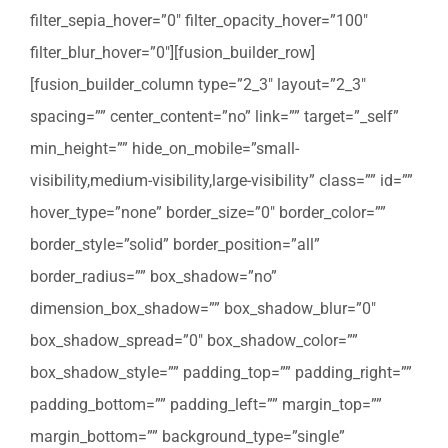
filter_sepia_hover=”0″ filter_opacity_hover=”100″
filter_blur_hover=”0″][fusion_builder_row]
[fusion_builder_column type=”2_3″ layout=”2_3″
spacing=”” center_content=”no” link=”” target=”_self”
min_height=”” hide_on_mobile=”small-
visibility,medium-visibility,large-visibility” class=”” id=””
hover_type=”none” border_size=”0″ border_color=””
border_style=”solid” border_position=”all”
border_radius=”” box_shadow=”no”
dimension_box_shadow=”” box_shadow_blur=”0″
box_shadow_spread=”0″ box_shadow_color=””
box_shadow_style=”” padding_top=”” padding_right=””
padding_bottom=”” padding_left=”” margin_top=””
margin_bottom=”” background_type=”single”