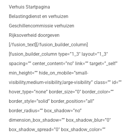
Verhuis Startpagina
Belastingdienst en verhuizen
Geschillencommissie verhuizen
Rijksoverheid doorgeven
[/fusion_text][/fusion_builder_column]
[fusion_builder_column type=”1_3″ layout=”1_3″
spacing=”” center_content=”no” link=”” target=”_self”
min_height=”” hide_on_mobile=”small-
visibility,medium-visibility,large-visibility” class=”” id=””
hover_type=”none” border_size=”0″ border_color=””
border_style=”solid” border_position=”all”
border_radius=”” box_shadow=”no”
dimension_box_shadow=”” box_shadow_blur=”0″
box_shadow_spread=”0″ box_shadow_color=””