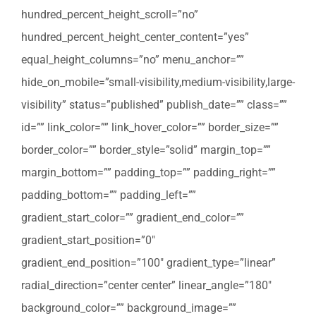
hundred_percent_height_scroll=”no”
hundred_percent_height_center_content=”yes”
equal_height_columns=”no” menu_anchor=””
hide_on_mobile=”small-visibility,medium-visibility,large-
visibility” status=”published” publish_date=”” class=””
id=”” link_color=”” link_hover_color=”” border_size=””
border_color=”” border_style=”solid” margin_top=””
margin_bottom=”” padding_top=”” padding_right=””
padding_bottom=”” padding_left=””
gradient_start_color=”” gradient_end_color=””
gradient_start_position=”0″
gradient_end_position=”100″ gradient_type=”linear”
radial_direction=”center center” linear_angle=”180″
background_color=”” background_image=””