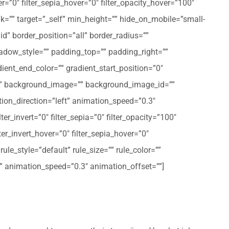
er=”0″ filter_sepia_hover=”0″ filter_opacity_hover=”100″
nk=”” target=”_self” min_height=”” hide_on_mobile=”small-
olid” border_position=”all” border_radius=””
ow_style=”” padding_top=”” padding_right=””
ent_end_color=”” gradient_start_position=”0″
r=”” background_image=”” background_image_id=””
on_direction=”left” animation_speed=”0.3″
ter_invert=”0″ filter_sepia=”0″ filter_opacity=”100″
lter_invert_hover=”0″ filter_sepia_hover=”0″
le_style=”default” rule_size=”” rule_color=””
eft” animation_speed=”0.3″ animation_offset=””]