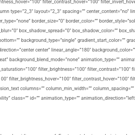
ghtness_hover=”100″ filter_contrast_hover=”100″ filter_invert_hov
olumn type=”2_3″ layout=”2_3″ spacing=”” center_content=”no” li
 hover_type=”none” border_size=”0″ border_color=”” border_style=”s
ur=”0″ box_shadow_spread=”0″ box_shadow_color=”” box_shad
ttom=”” background_type=”single” gradient_start_color=”” gradi
_direction=”center center” linear_angle=”180″ background_colo
peat” background_blend_mode=”none” animation_type=”” animati
r_saturation=”100″ filter_brightness=”100″ filter_contrast=”100″ fil
”100″ filter_brightness_hover=”100″ filter_contrast_hover=”100″ fi
[fusion_text columns=”” column_min_width=”” column_spacing=”” ru
ibility” class=”” id=”” animation_type=”” animation_direction=”l