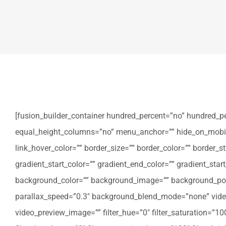
[fusion_builder_container hundred_percent=”no” hundred_p
equal_height_columns=”no” menu_anchor=”” hide_on_mobile=”sm
link_hover_color=”” border_size=”” border_color=”” border
gradient_start_color=”” gradient_end_color=”” gradient_star
background_color=”” background_image=”” background_posi
parallax_speed=”0.3″ background_blend_mode=”none” video
video_preview_image=”” filter_hue=”0″ filter_saturation=”100″ 