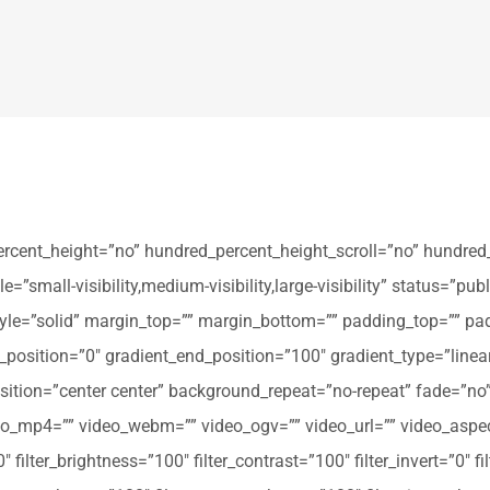
ercent_height=”no” hundred_percent_height_scroll=”no” hundred
all-visibility,medium-visibility,large-visibility” status=”publi
_style=”solid” margin_top=”” margin_bottom=”” padding_top=”” pa
t_position=”0″ gradient_end_position=”100″ gradient_type=”linear
tion=”center center” background_repeat=”no-repeat” fade=”no
_mp4=”” video_webm=”” video_ogv=”” video_url=”” video_aspec
filter_brightness=”100″ filter_contrast=”100″ filter_invert=”0″ fil