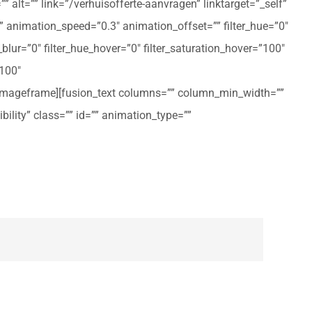
 alt=”” link=”/verhuisofferte-aanvragen” linktarget=”_self”
ft” animation_speed=”0.3″ animation_offset=”” filter_hue=”0″
er_blur=”0″ filter_hue_hover=”0″ filter_saturation_hover=”100″
”100″
n_imageframe][fusion_text columns=”” column_min_width=””
ibility” class=”” id=”” animation_type=””