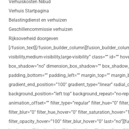
Verhuiskosten Nibud
Verhuis Startpagina
Belastingdienst en verhuizen
Geschillencommissie verhuizen
Rijksoverheid doorgeven
[/fusion_text][/fusion_builder_column][fusion_builder_colu
visibility,medium-visibility,large-visibility” class=”” id=””
box_shadow=”no” dimension_box_shadow=”” box_shadow_bl
padding_bottom=”” padding_left=”” margin_top=”” margin_bo
gradient_end_position=”100″ gradient_type=”linear” radial
background_position=”left top” background_repeat=”no-re
animation_offset=”” filter_type=”regular” filter_hue=”0″ filte
filter_blur=”0″ filter_hue_hover=”0″ filter_saturation_hover=
filter_opacity_hover=”100″ filter_blur_hover=”0″ last=”no”