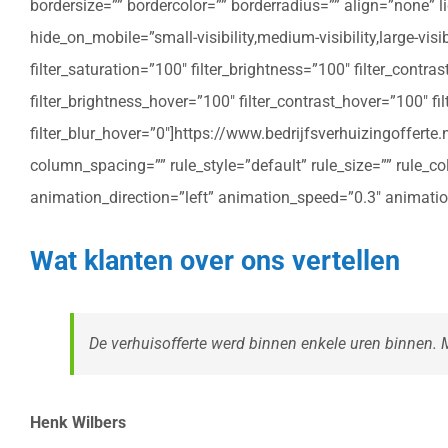
bordersize=”” bordercolor=”” borderradius=”” align=”none” l
hide_on_mobile=”small-visibility,medium-visibility,large-vis
filter_saturation=”100″ filter_brightness=”100″ filter_contras
filter_brightness_hover=”100″ filter_contrast_hover=”100″ fil
filter_blur_hover=”0″]https://www.bedrijfsverhuizingoffe
column_spacing=”” rule_style=”default” rule_size=”” rule_colo
animation_direction=”left” animation_speed=”0.3″ animatio
Wat klanten over ons vertellen
De verhuisofferte werd binnen enkele uren binnen. Me
Henk Wilbers