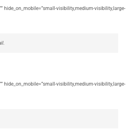
 hide_on_mobile=”small-visibility,medium-visibility,large-
il.
 hide_on_mobile=”small-visibility,medium-visibility,large-