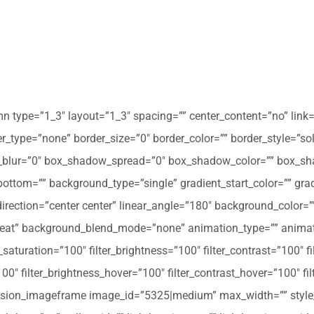
mn type=”1_3″ layout=”1_3″ spacing=”” center_content=”no” link=
 hover_type=”none” border_size=”0″ border_color=”” border_style=”s
ur=”0″ box_shadow_spread=”0″ box_shadow_color=”” box_shad
ttom=”” background_type=”single” gradient_start_color=”” gradi
_direction=”center center” linear_angle=”180″ background_colo
peat” background_blend_mode=”none” animation_type=”” animati
r_saturation=”100″ filter_brightness=”100″ filter_contrast=”100″ fil
”100″ filter_brightness_hover=”100″ filter_contrast_hover=”100″ fi
][fusion_imageframe image_id=”5325|medium” max_width=”” style_