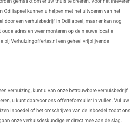
worden gemaakt om er uw thuis te creëren. Voor het inleveren
in Odiliapeel kunnen u helpen met het uitvoeren van het
 door een verhuisbedrijf in Odiliapeel, maar er kan nog
 oude adres en weer monteren op de nieuwe locatie
 bij Verhuizingoffertes.nl een geheel vrijblijvende
een verhuizing, kunt u van onze betrouwbare verhuisbedrijf
seren, u kunt daarvoor ons offerteformulier in vullen. Vul uw
uizen inboedel of het omschrijven van de inboedel zodat ons
 gaan onze verhuisdeskundige er direct mee aan de slag.