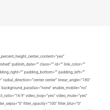
_percent_height_center_content=”yes”
shed” publish_date=”” class=”” id=”” link_color=””
dding_right=”” padding_bottom=”” padding_left=””
” radial_direction=”center center” linear_angle=”180″
” background_parallax=”none” enable_mobile=”no”
t_ratio=”16:9″ video_loop=”yes” video_mute=”yes”
ter_sepia=”0″ filter_opacity=”100″ filter_blur=”0″