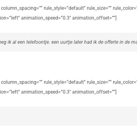
olumn_spacing=”” rule_style=”default” rule_size=”” rule_color=””
ction=”left” animation_speed=”0.3″ animation_offset=””]
eg ik al een telefoontje. een uurtje later had ik de offerte in de ma
olumn_spacing=”” rule_style=”default” rule_size=”” rule_color=””
ction=”left” animation_speed=”0.3″ animation_offset=””]