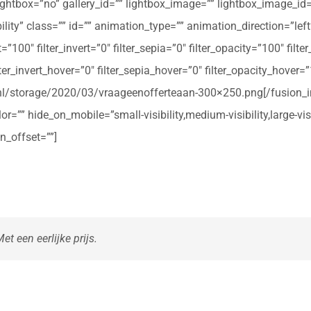
ightbox=”no” gallery_id=”” lightbox_image=”” lightbox_image_id=””
ibility” class=”” id=”” animation_type=”” animation_direction=”le
t=”100″ filter_invert=”0″ filter_sepia=”0″ filter_opacity=”100″ filt
ter_invert_hover=”0″ filter_sepia_hover=”0″ filter_opacity_hover=
rte.nl/storage/2020/03/vraageenofferteaan-300×250.png[/fusio
r=”” hide_on_mobile=”small-visibility,medium-visibility,large-vis
n_offset=””]
t een eerlijke prijs.