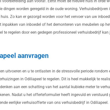
el voorbereiding aan vooraf. Eerst moet de nieuwe huis in orde 
nde dingen worden geregeld in de oude woning. Verhuisbedrijven 
huis. Zo kan er gezorgd worden voor het vervoer van uw inboedel
t inpakken van inboedel of het demonteren van meubelen op het
 te regelen door een gedegen professioneel verhuisbedrijf kan je
liapeel aanvragen
n uitvoeren en u te ontlasten in de stressvolle periode rondom 
uizingen in Odiliapeel te regelen. Dit is heel makkelijk te reali
 denken aan een schatting van het aantal kubieke meter te verh
ekenen. Nadat u het offerteformulier heeft ingevuld en verstuurd
nde eerlijke verhuisofferte van ons verhuisbedrijf in Odiliapeel.