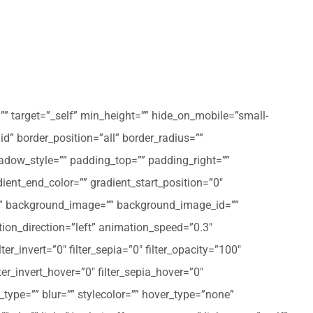
”” target=”_self” min_height=”” hide_on_mobile=”small-
olid” border_position=”all” border_radius=””
ow_style=”” padding_top=”” padding_right=””
ent_end_color=”” gradient_start_position=”0″
r=”” background_image=”” background_image_id=””
on_direction=”left” animation_speed=”0.3″
ter_invert=”0″ filter_sepia=”0″ filter_opacity=”100″
lter_invert_hover=”0″ filter_sepia_hover=”0″
type=”” blur=”” stylecolor=”” hover_type=”none”