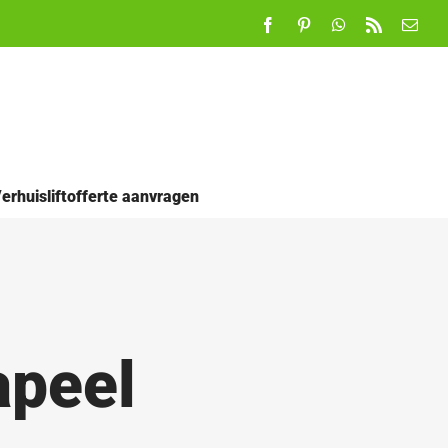
Facebook
Pinterest
WhatsApp
Rss
E-
mail
erhuisliftofferte aanvragen
apeel