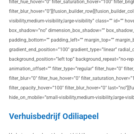
filter_hue_hover=”0″ filter_saturation_hover=”100″ filter_bri
filter_blur_hover=”0″][fusion_builder_row][fusion_builder_c
visibility,medium-visibility,large-visibility” class=”” id=””
box_shadow=”no” dimension_box_shadow=”” box_shadow_bl
padding_bottom=”” padding_left=”” margin_top=”” margin_bo
gradient_end_position=”100″ gradient_type=”linear” radial
background_position=”left top” background_repeat=”no-re
animation_offset=”” filter_type=”regular” filter_hue=”0″ filte
filter_blur=”0″ filter_hue_hover=”0″ filter_saturation_hover=
filter_opacity_hover=”100″ filter_blur_hover=”0″ last=”no”]
hide_on_mobile=”small-visibility,medium-visibility,large-vis
Verhuisbedrijf Odiliapeel