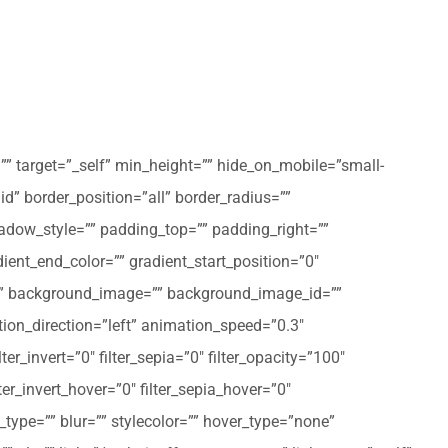
”” target=”_self” min_height=”” hide_on_mobile=”small-
olid” border_position=”all” border_radius=””
ow_style=”” padding_top=”” padding_right=””
ent_end_color=”” gradient_start_position=”0″
r=”” background_image=”” background_image_id=””
on_direction=”left” animation_speed=”0.3″
ter_invert=”0″ filter_sepia=”0″ filter_opacity=”100″
lter_invert_hover=”0″ filter_sepia_hover=”0″
type=”” blur=”” stylecolor=”” hover_type=”none”