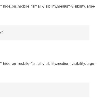
 hide_on_mobile=”small-visibility,medium-visibility,large-
il.
 hide_on_mobile=”small-visibility,medium-visibility,large-