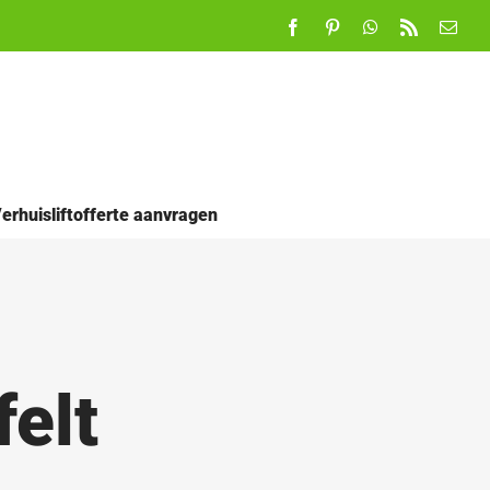
Facebook
Pinterest
WhatsApp
Rss
E-
mail
erhuisliftofferte aanvragen
felt