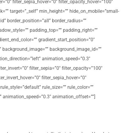
er=”0″ filter_sepia_hover=”0″ filter_opacity_hover=”100″
nk=”” target=”_self” min_height=”” hide_on_mobile=”small-
olid” border_position=”all” border_radius=””
ow_style=”” padding_top=”” padding_right=””
ent_end_color=”” gradient_start_position=”0″
r=”” background_image=”” background_image_id=””
on_direction=”left” animation_speed=”0.3″
ter_invert=”0″ filter_sepia=”0″ filter_opacity=”100″
lter_invert_hover=”0″ filter_sepia_hover=”0″
le_style=”default” rule_size=”” rule_color=””
eft” animation_speed=”0.3″ animation_offset=””]