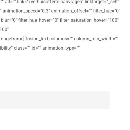
 alt=”” link=”/verhuisofferte-aanvragen” linktarget=”_self”
ft” animation_speed=”0.3″ animation_offset=”” filter_hue=”0″
er_blur=”0″ filter_hue_hover=”0″ filter_saturation_hover=”100″
”100″
n_imageframe][fusion_text columns=”” column_min_width=””
ibility” class=”” id=”” animation_type=””