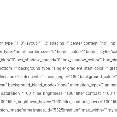
mn type=”1_3″ layout=”1_3″ spacing=”” center_content=”no” link=
 hover_type=”none” border_size=”0″ border_color=”” border_style=”s
ur=”0″ box_shadow_spread=”0″ box_shadow_color=”” box_shad
ttom=”” background_type=”single” gradient_start_color=”” gradi
_direction=”center center” linear_angle=”180″ background_colo
peat” background_blend_mode=”none” animation_type=”” animati
r_saturation=”100″ filter_brightness=”100″ filter_contrast=”100″ fil
”100″ filter_brightness_hover=”100″ filter_contrast_hover=”100″ fi
][fusion_imageframe image_id=”5325|medium” max_width=”” style_