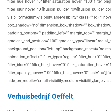
filter_hue_hover=”0″ filter_saturation_hover=”100″ filter_bri
filter_blur_hover=”0″][fusion_builder_row][fusion_builder_c
visibility,medium-visibility,large-visibility” class=”” id=””
box_shadow=”no” dimension_box_shadow=”” box_shadow_bl
padding_bottom=”” padding_left=”” margin_top=”” margin_bo
gradient_end_position=”100″ gradient_type=”linear” radial
background_position=”left top” background_repeat=”no-re
animation_offset=”” filter_type=”regular” filter_hue=”0″ filte
filter_blur=”0″ filter_hue_hover=”0″ filter_saturation_hover=
filter_opacity_hover=”100″ filter_blur_hover=”0″ last=”no”]
hide_on_mobile=”small-visibility,medium-visibility,large-vis
Verhuisbedrijf Oeffelt