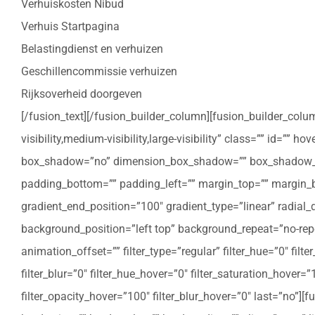
Verhuiskosten Nibud
Verhuis Startpagina
Belastingdienst en verhuizen
Geschillencommissie verhuizen
Rijksoverheid doorgeven
[/fusion_text][/fusion_builder_column][fusion_builder_colu
visibility,medium-visibility,large-visibility” class=”” id=””
box_shadow=”no” dimension_box_shadow=”” box_shadow_bl
padding_bottom=”” padding_left=”” margin_top=”” margin_bo
gradient_end_position=”100″ gradient_type=”linear” radial
background_position=”left top” background_repeat=”no-re
animation_offset=”” filter_type=”regular” filter_hue=”0″ filte
filter_blur=”0″ filter_hue_hover=”0″ filter_saturation_hover=
filter_opacity_hover=”100″ filter_blur_hover=”0″ last=”no”