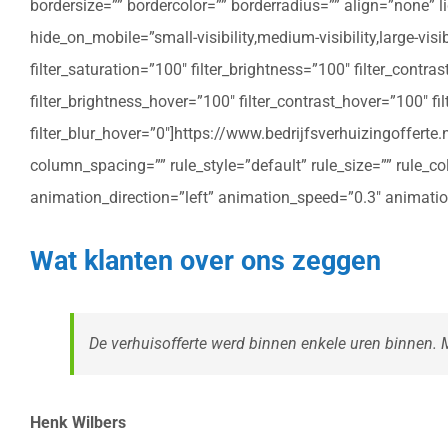
bordersize=”” bordercolor=”” borderradius=”” align=”none” l
hide_on_mobile=”small-visibility,medium-visibility,large-vis
filter_saturation=”100″ filter_brightness=”100″ filter_contras
filter_brightness_hover=”100″ filter_contrast_hover=”100″ fil
filter_blur_hover=”0″]https://www.bedrijfsverhuizingoffe
column_spacing=”” rule_style=”default” rule_size=”” rule_colo
animation_direction=”left” animation_speed=”0.3″ animatio
Wat klanten over ons zeggen
De verhuisofferte werd binnen enkele uren binnen. Me
Henk Wilbers