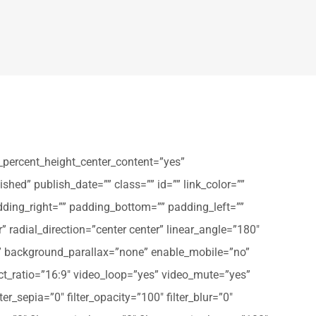
_percent_height_center_content=”yes”
shed” publish_date=”” class=”” id=”” link_color=””
dding_right=”” padding_bottom=”” padding_left=””
” radial_direction=”center center” linear_angle=”180″
” background_parallax=”none” enable_mobile=”no”
t_ratio=”16:9″ video_loop=”yes” video_mute=”yes”
ter_sepia=”0″ filter_opacity=”100″ filter_blur=”0″