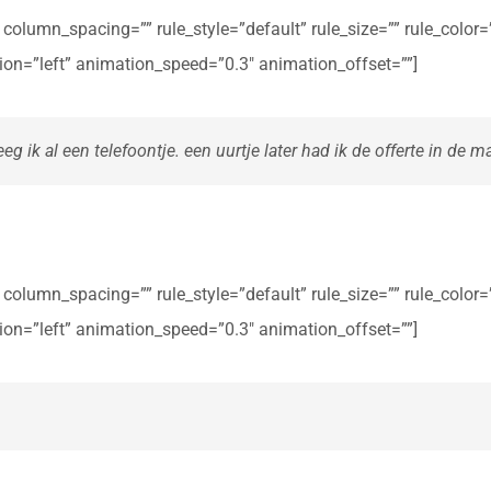
olumn_spacing=”” rule_style=”default” rule_size=”” rule_color=””
ction=”left” animation_speed=”0.3″ animation_offset=””]
eg ik al een telefoontje. een uurtje later had ik de offerte in de ma
olumn_spacing=”” rule_style=”default” rule_size=”” rule_color=””
ction=”left” animation_speed=”0.3″ animation_offset=””]