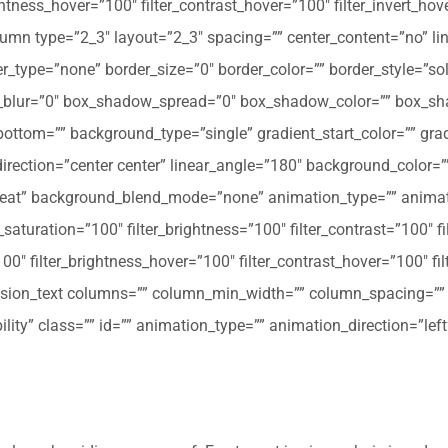
ghtness_hover=”100″ filter_contrast_hover=”100″ filter_invert_hov
olumn type=”2_3″ layout=”2_3″ spacing=”” center_content=”no” li
 hover_type=”none” border_size=”0″ border_color=”” border_style=”s
ur=”0″ box_shadow_spread=”0″ box_shadow_color=”” box_shad
ttom=”” background_type=”single” gradient_start_color=”” gradi
_direction=”center center” linear_angle=”180″ background_colo
peat” background_blend_mode=”none” animation_type=”” animati
r_saturation=”100″ filter_brightness=”100″ filter_contrast=”100″ fil
”100″ filter_brightness_hover=”100″ filter_contrast_hover=”100″ fi
[fusion_text columns=”” column_min_width=”” column_spacing=”” ru
ibility” class=”” id=”” animation_type=”” animation_direction=”l