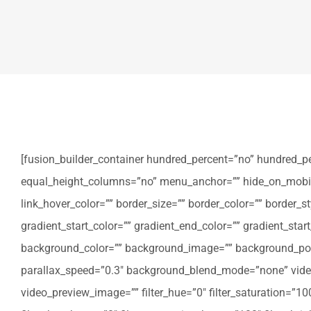
[fusion_builder_container hundred_percent=”no” hundred_p
equal_height_columns=”no” menu_anchor=”” hide_on_mobile=”sm
link_hover_color=”” border_size=”” border_color=”” border
gradient_start_color=”” gradient_end_color=”” gradient_star
background_color=”” background_image=”” background_posi
parallax_speed=”0.3″ background_blend_mode=”none” video
video_preview_image=”” filter_hue=”0″ filter_saturation=”100″ 