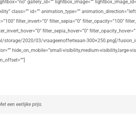
ightbox=”no” gallery_id=”” lightbox_image=”” lightbox_image_id=””
ibility” class=”” id=”” animation_type=”” animation_direction=”le
t=”100″ filter_invert=”0″ filter_sepia=”0″ filter_opacity=”100″ filt
ter_invert_hover=”0″ filter_sepia_hover=”0″ filter_opacity_hover=
rte.nl/storage/2020/03/vraageenofferteaan-300×250.png[/fusio
r=”” hide_on_mobile=”small-visibility,medium-visibility,large-vis
n_offset=””]
t een eerlijke prijs.