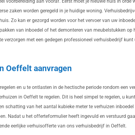
eel voorbereiding aan vooraf. Eerst moet je nieuwe huis in orde w
erse zaken worden geregeld in je huidige woning. Verhuisbedrijv
uis. Zo kan er gezorgd worden voor het vervoer van uw inboedel 
akken van inboedel of het demonteren van meubelstukken op het
 verzorgen met een gedegen professioneel verhuisbedrijf kunt u b
in Oeffelt aanvragen
 regelen en u te ontlasten in de hectische periode rondom een ve
uizen in Oeffelt te regelen. Dit is heel simpel te regelen, u kunt
en schatting van het aantal kubieke meter te verhuizen inboedel
nen. Nadat u het offerteformulier heeft ingevuld en verstuurd ga
nde eerlijke verhuisofferte van ons verhuisbedrijf in Oeffelt.