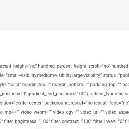
ercent_height=”no” hundred_percent_height_scroll=”no” hundred
all-visibility,medium-visibility,large-visibility” status=”publi
_style=”solid” margin_top=”” margin_bottom=”” padding_top=”” pa
t_position=”0″ gradient_end_position=”100″ gradient_type=”linear
tion=”center center” background_repeat=”no-repeat” fade=”no
_mp4=”” video_webm=”” video_ogv=”” video_url=”” video_aspec
filter_brightness=”100″ filter_contrast=”100″ filter_invert=”0″ fil