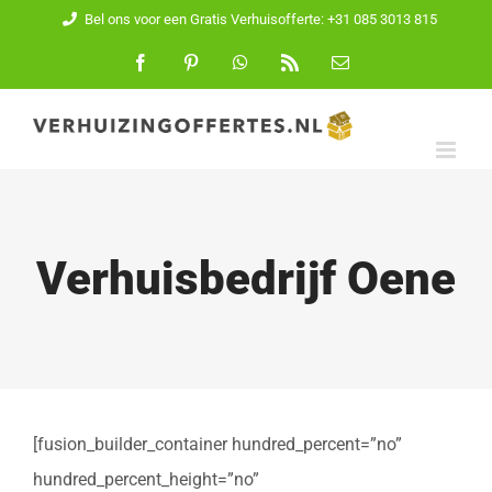
Ga
Bel ons voor een Gratis Verhuisofferte: +31 085 3013 815
naar
Facebook
Pinterest
WhatsApp
Rss
E-
mail
inhoud
Verhuisbedrijf Oene
[fusion_builder_container hundred_percent=”no”
hundred_percent_height=”no”