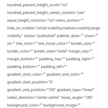
hundred_percent_height_scroll=”no”
hundred_percent_height_center_content=”yes”
equal_height_columns=”no” menu_anchor=””
hide_on_mobile=”small-visibility,medium-visibility,large-
visibility” status=”published” publish_date=”” class=””
id=”” link_color=”” link_hover_color=”” border_size=””
border_color=”” border_style=”solid” margin_top=””
margin_bottom=”” padding_top=”” padding_right=””
padding_bottom=”” padding_left=””
gradient_start_color=”” gradient_end_color=””
gradient_start_position=”0″
gradient_end_position=”100″ gradient_type=”linear”
radial_direction=”center center” linear_angle=”180″
background_color=”” background_image=””