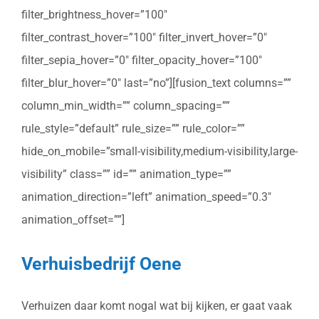
filter_brightness_hover=”100″
filter_contrast_hover=”100″ filter_invert_hover=”0″
filter_sepia_hover=”0″ filter_opacity_hover=”100″
filter_blur_hover=”0″ last=”no”][fusion_text columns=””
column_min_width=”” column_spacing=””
rule_style=”default” rule_size=”” rule_color=””
hide_on_mobile=”small-visibility,medium-visibility,large-
visibility” class=”” id=”” animation_type=””
animation_direction=”left” animation_speed=”0.3″
animation_offset=””]
Verhuisbedrijf Oene
Verhuizen daar komt nogal wat bij kijken, er gaat vaak