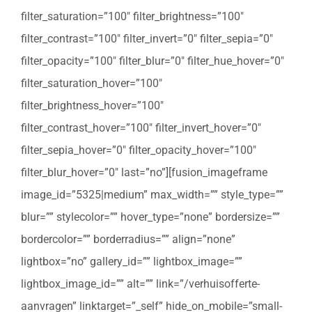
filter_saturation=”100″ filter_brightness=”100″
filter_contrast=”100″ filter_invert=”0″ filter_sepia=”0″
filter_opacity=”100″ filter_blur=”0″ filter_hue_hover=”0″
filter_saturation_hover=”100″
filter_brightness_hover=”100″
filter_contrast_hover=”100″ filter_invert_hover=”0″
filter_sepia_hover=”0″ filter_opacity_hover=”100″
filter_blur_hover=”0″ last=”no”][fusion_imageframe
image_id=”5325|medium” max_width=”” style_type=””
blur=”” stylecolor=”” hover_type=”none” bordersize=””
bordercolor=”” borderradius=”” align=”none”
lightbox=”no” gallery_id=”” lightbox_image=””
lightbox_image_id=”” alt=”” link=”/verhuisofferte-
aanvragen” linktarget=”_self” hide_on_mobile=”small-