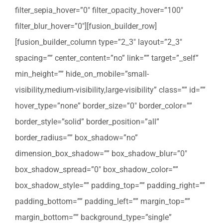
filter_sepia_hover=”0″ filter_opacity_hover=”100″
filter_blur_hover=”0″][fusion_builder_row]
[fusion_builder_column type=”2_3″ layout=”2_3″
spacing=”” center_content=”no” link=”” target=”_self”
min_height=”” hide_on_mobile=”small-
visibility,medium-visibility,large-visibility” class=”” id=””
hover_type=”none” border_size=”0″ border_color=””
border_style=”solid” border_position=”all”
border_radius=”” box_shadow=”no”
dimension_box_shadow=”” box_shadow_blur=”0″
box_shadow_spread=”0″ box_shadow_color=””
box_shadow_style=”” padding_top=”” padding_right=””
padding_bottom=”” padding_left=”” margin_top=””
margin_bottom=”” background_type=”single”