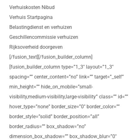
Verhuiskosten Nibud
Verhuis Startpagina
Belastingdienst en verhuizen
Geschillencommissie verhuizen
Rijksoverheid doorgeven
[/fusion_text][/fusion_builder_column]
[fusion_builder_column type=”1_3″ layout=”1_3″
spacing=”” center_content=”no” link=”” target=”_self”
min_height=”” hide_on_mobile=”small-
visibility,medium-visibility,large-visibility” class=”” id=””
hover_type=”none” border_size=”0″ border_color=””
border_style=”solid” border_position=”all”
border_radius=”” box_shadow=”no”
dimension_box_shadow=”” box_shadow_blur=”0″