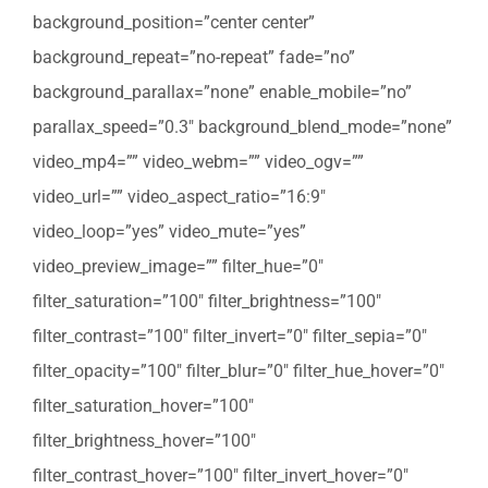
background_position=”center center”
background_repeat=”no-repeat” fade=”no”
background_parallax=”none” enable_mobile=”no”
parallax_speed=”0.3″ background_blend_mode=”none”
video_mp4=”” video_webm=”” video_ogv=””
video_url=”” video_aspect_ratio=”16:9″
video_loop=”yes” video_mute=”yes”
video_preview_image=”” filter_hue=”0″
filter_saturation=”100″ filter_brightness=”100″
filter_contrast=”100″ filter_invert=”0″ filter_sepia=”0″
filter_opacity=”100″ filter_blur=”0″ filter_hue_hover=”0″
filter_saturation_hover=”100″
filter_brightness_hover=”100″
filter_contrast_hover=”100″ filter_invert_hover=”0″