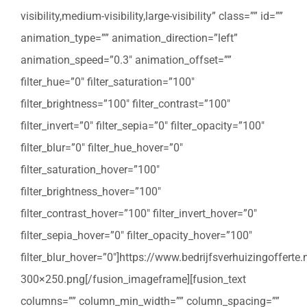
visibility,medium-visibility,large-visibility” class=”” id=””
animation_type=”” animation_direction=”left”
animation_speed=”0.3″ animation_offset=””
filter_hue=”0″ filter_saturation=”100″
filter_brightness=”100″ filter_contrast=”100″
filter_invert=”0″ filter_sepia=”0″ filter_opacity=”100″
filter_blur=”0″ filter_hue_hover=”0″
filter_saturation_hover=”100″
filter_brightness_hover=”100″
filter_contrast_hover=”100″ filter_invert_hover=”0″
filter_sepia_hover=”0″ filter_opacity_hover=”100″
filter_blur_hover=”0″]https://www.bedrijfsverhuizingoffert
300×250.png[/fusion_imageframe][fusion_text
columns=”” column_min_width=”” column_spacing=””