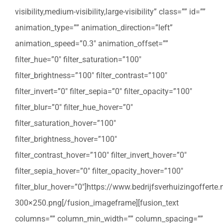
visibility,medium-visibility,large-visibility” class=”” id=””
animation_type=”” animation_direction=”left”
animation_speed=”0.3″ animation_offset=””
filter_hue=”0″ filter_saturation=”100″
filter_brightness=”100″ filter_contrast=”100″
filter_invert=”0″ filter_sepia=”0″ filter_opacity=”100″
filter_blur=”0″ filter_hue_hover=”0″
filter_saturation_hover=”100″
filter_brightness_hover=”100″
filter_contrast_hover=”100″ filter_invert_hover=”0″
filter_sepia_hover=”0″ filter_opacity_hover=”100″
filter_blur_hover=”0″]https://www.bedrijfsverhuizingoffert
300×250.png[/fusion_imageframe][fusion_text
columns=”” column_min_width=”” column_spacing=””