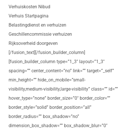
Verhuiskosten Nibud
Verhuis Startpagina
Belastingdienst en verhuizen
Geschillencommissie verhuizen
Rijksoverheid doorgeven
[/fusion_text][/fusion_builder_column]
[fusion_builder_column type=”1_3″ layout=”1_3″
spacing=”” center_content=”no” link=”” target=”_self”
min_height=”” hide_on_mobile=”small-
visibility,medium-visibility,large-visibility” class=”” id=””
hover_type=”none” border_size=”0″ border_color=””
border_style=”solid” border_position=”all”
border_radius=”” box_shadow=”no”
dimension_box_shadow=”” box_shadow_blur=”0″