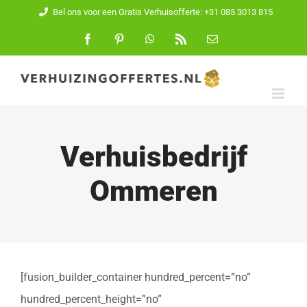
Ga
Bel ons voor een Gratis Verhuisofferte: +31 085 3013 815
naar
Facebook
Pinterest
WhatsApp
Rss
E-
mail
inhoud
Verhuisbedrijf
Ommeren
[fusion_builder_container hundred_percent=”no”
hundred_percent_height=”no”