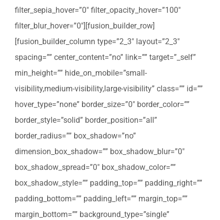
filter_sepia_hover=”0″ filter_opacity_hover=”100″
filter_blur_hover=”0″][fusion_builder_row]
[fusion_builder_column type=”2_3″ layout=”2_3″
spacing=”” center_content=”no” link=”” target=”_self”
min_height=”” hide_on_mobile=”small-
visibility,medium-visibility,large-visibility” class=”” id=””
hover_type=”none” border_size=”0″ border_color=””
border_style=”solid” border_position=”all”
border_radius=”” box_shadow=”no”
dimension_box_shadow=”” box_shadow_blur=”0″
box_shadow_spread=”0″ box_shadow_color=””
box_shadow_style=”” padding_top=”” padding_right=””
padding_bottom=”” padding_left=”” margin_top=””
margin_bottom=”” background_type=”single”