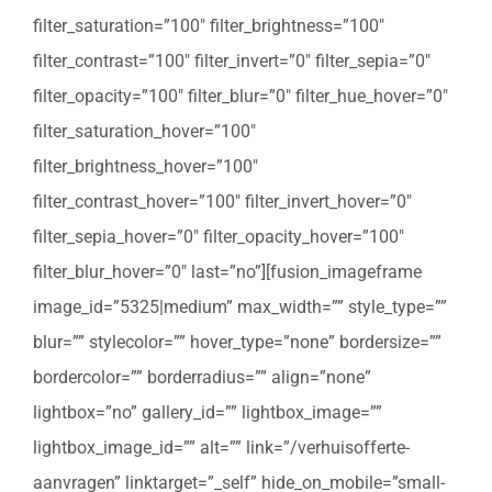
filter_saturation=”100″ filter_brightness=”100″
filter_contrast=”100″ filter_invert=”0″ filter_sepia=”0″
filter_opacity=”100″ filter_blur=”0″ filter_hue_hover=”0″
filter_saturation_hover=”100″
filter_brightness_hover=”100″
filter_contrast_hover=”100″ filter_invert_hover=”0″
filter_sepia_hover=”0″ filter_opacity_hover=”100″
filter_blur_hover=”0″ last=”no”][fusion_imageframe
image_id=”5325|medium” max_width=”” style_type=””
blur=”” stylecolor=”” hover_type=”none” bordersize=””
bordercolor=”” borderradius=”” align=”none”
lightbox=”no” gallery_id=”” lightbox_image=””
lightbox_image_id=”” alt=”” link=”/verhuisofferte-
aanvragen” linktarget=”_self” hide_on_mobile=”small-