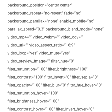
background_position=”center center”
background_repeat=”no-repeat” fade=”no”
background_parallax=”none” enable_mobile=”no”
parallax_speed=”0.3″ background_blend_mode=”none”
video_mp4=”” video_webm=”” video_ogv=””
video_url=”” video_aspect_ratio=”16:9″
video_loop=”yes” video_mute=”yes”
video_preview_image=”” filter_hue=”0″
filter_saturation=”100″ filter_brightness=”100″
filter_contrast=”100″ filter_invert=”0″ filter_sepia=”0″
filter_opacity=”100″ filter_blur=”0″ filter_hue_hover=”0″
filter_saturation_hover=”100″
filter_brightness_hover=”100″
filter_contrast_hover=”100″ filter_invert_hover=”0″