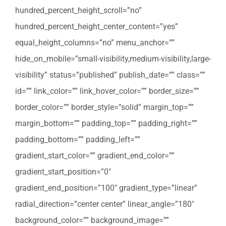
hundred_percent_height_scroll=”no”
hundred_percent_height_center_content=”yes”
equal_height_columns=”no” menu_anchor=””
hide_on_mobile=”small-visibility,medium-visibility,large-
visibility” status=”published” publish_date=”” class=””
id=”” link_color=”” link_hover_color=”” border_size=””
border_color=”” border_style=”solid” margin_top=””
margin_bottom=”” padding_top=”” padding_right=””
padding_bottom=”” padding_left=””
gradient_start_color=”” gradient_end_color=””
gradient_start_position=”0″
gradient_end_position=”100″ gradient_type=”linear”
radial_direction=”center center” linear_angle=”180″
background_color=”” background_image=””