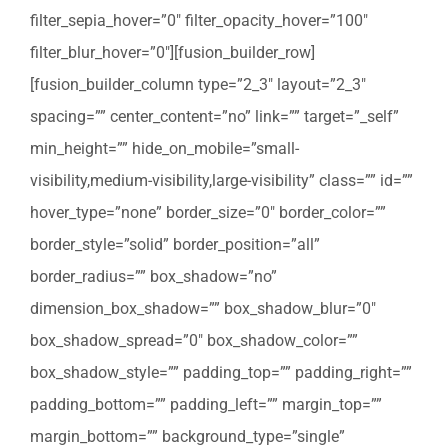
filter_sepia_hover=”0″ filter_opacity_hover=”100″
filter_blur_hover=”0″][fusion_builder_row]
[fusion_builder_column type=”2_3″ layout=”2_3″
spacing=”” center_content=”no” link=”” target=”_self”
min_height=”” hide_on_mobile=”small-
visibility,medium-visibility,large-visibility” class=”” id=””
hover_type=”none” border_size=”0″ border_color=””
border_style=”solid” border_position=”all”
border_radius=”” box_shadow=”no”
dimension_box_shadow=”” box_shadow_blur=”0″
box_shadow_spread=”0″ box_shadow_color=””
box_shadow_style=”” padding_top=”” padding_right=””
padding_bottom=”” padding_left=”” margin_top=””
margin_bottom=”” background_type=”single”