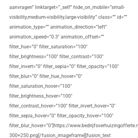
aanvragen” linktarget=”_self” hide_on_mobile=”small-
visibility,medium-visibility,large-visibility” class=”” id=””
animation_type=”” animation_direction=”left”
animation_speed=”0.3″ animation_offset=””
filter_hue=”0″ filter_saturation=”100″
filter_brightness=”100″ filter_contrast=”100″
filter_invert=”0″ filter_sepia=”0″ filter_opacity=”100″
filter_blur=”0″ filter_hue_hover=”0″
filter_saturation_hover=”100″
filter_brightness_hover=”100″
filter_contrast_hover=”100″ filter_invert_hover=”0″
filter_sepia_hover=”0″ filter_opacity_hover=”100″
filter_blur_hover=”0″]https://www.bedrijfsverhuizingoffert
300×250.png[/fusion_imageframe][fusion_text