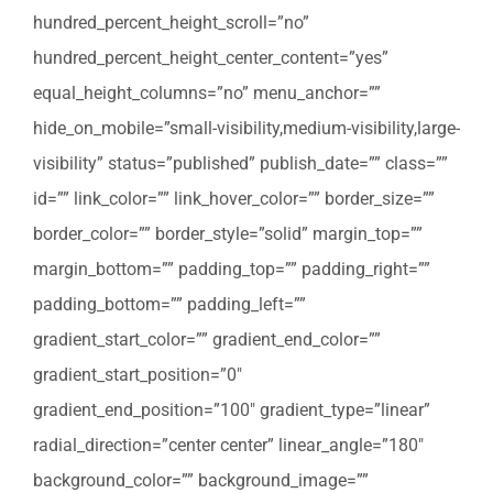
hundred_percent_height_scroll=”no”
hundred_percent_height_center_content=”yes”
equal_height_columns=”no” menu_anchor=””
hide_on_mobile=”small-visibility,medium-visibility,large-
visibility” status=”published” publish_date=”” class=””
id=”” link_color=”” link_hover_color=”” border_size=””
border_color=”” border_style=”solid” margin_top=””
margin_bottom=”” padding_top=”” padding_right=””
padding_bottom=”” padding_left=””
gradient_start_color=”” gradient_end_color=””
gradient_start_position=”0″
gradient_end_position=”100″ gradient_type=”linear”
radial_direction=”center center” linear_angle=”180″
background_color=”” background_image=””