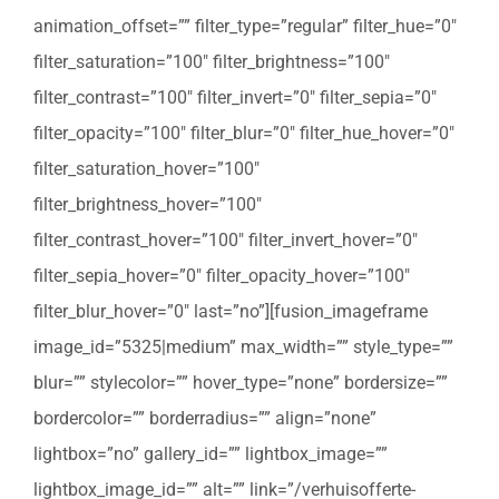
animation_offset=”” filter_type=”regular” filter_hue=”0″
filter_saturation=”100″ filter_brightness=”100″
filter_contrast=”100″ filter_invert=”0″ filter_sepia=”0″
filter_opacity=”100″ filter_blur=”0″ filter_hue_hover=”0″
filter_saturation_hover=”100″
filter_brightness_hover=”100″
filter_contrast_hover=”100″ filter_invert_hover=”0″
filter_sepia_hover=”0″ filter_opacity_hover=”100″
filter_blur_hover=”0″ last=”no”][fusion_imageframe
image_id=”5325|medium” max_width=”” style_type=””
blur=”” stylecolor=”” hover_type=”none” bordersize=””
bordercolor=”” borderradius=”” align=”none”
lightbox=”no” gallery_id=”” lightbox_image=””
lightbox_image_id=”” alt=”” link=”/verhuisofferte-