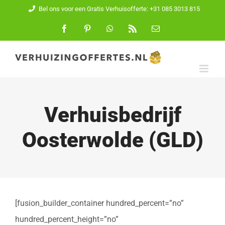
Ga
Bel ons voor een Gratis Verhuisofferte: +31 085 3013 815
naar
Facebook
Pinterest
WhatsApp
Rss
E-
mail
inhoud
Verhuisbedrijf
Oosterwolde (GLD)
[fusion_builder_container hundred_percent=”no”
hundred_percent_height=”no”