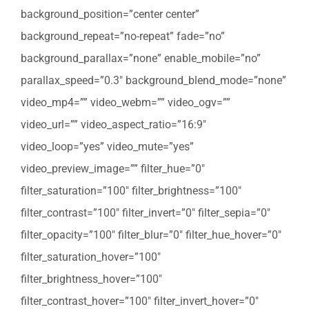
background_position=”center center”
background_repeat=”no-repeat” fade=”no”
background_parallax=”none” enable_mobile=”no”
parallax_speed=”0.3″ background_blend_mode=”none”
video_mp4=”” video_webm=”” video_ogv=””
video_url=”” video_aspect_ratio=”16:9″
video_loop=”yes” video_mute=”yes”
video_preview_image=”” filter_hue=”0″
filter_saturation=”100″ filter_brightness=”100″
filter_contrast=”100″ filter_invert=”0″ filter_sepia=”0″
filter_opacity=”100″ filter_blur=”0″ filter_hue_hover=”0″
filter_saturation_hover=”100″
filter_brightness_hover=”100″
filter_contrast_hover=”100″ filter_invert_hover=”0″