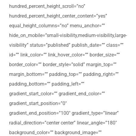
hundred_percent_height_scroll=”no”
hundred_percent_height_center_content=”yes”
equal_height_columns=”no” menu_anchor=””
hide_on_mobile=”small-visibility,medium-visibility,large-
visibility” status=”published” publish_date=”” class=””
id=”” link_color=”” link_hover_color=”” border_size=””
border_color=”” border_style=”solid” margin_top=””
margin_bottom=”” padding_top=”” padding_right=””
padding_bottom=”” padding_left=””
gradient_start_color=”” gradient_end_color=””
gradient_start_position=”0″
gradient_end_position=”100″ gradient_type=”linear”
radial_direction=”center center” linear_angle=”180″
background_color=”” background_image=””