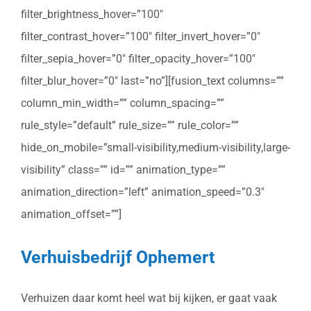
filter_brightness_hover=”100″
filter_contrast_hover=”100″ filter_invert_hover=”0″
filter_sepia_hover=”0″ filter_opacity_hover=”100″
filter_blur_hover=”0″ last=”no”][fusion_text columns=””
column_min_width=”” column_spacing=””
rule_style=”default” rule_size=”” rule_color=””
hide_on_mobile=”small-visibility,medium-visibility,large-
visibility” class=”” id=”” animation_type=””
animation_direction=”left” animation_speed=”0.3″
animation_offset=””]
Verhuisbedrijf Ophemert
Verhuizen daar komt heel wat bij kijken, er gaat vaak