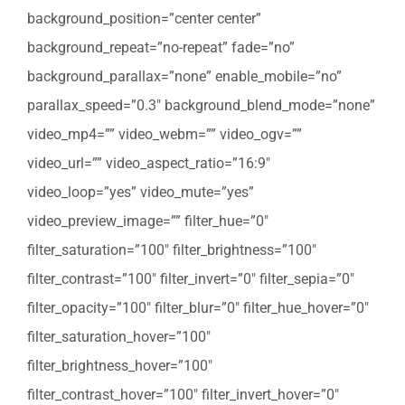
background_position=”center center”
background_repeat=”no-repeat” fade=”no”
background_parallax=”none” enable_mobile=”no”
parallax_speed=”0.3″ background_blend_mode=”none”
video_mp4=”” video_webm=”” video_ogv=””
video_url=”” video_aspect_ratio=”16:9″
video_loop=”yes” video_mute=”yes”
video_preview_image=”” filter_hue=”0″
filter_saturation=”100″ filter_brightness=”100″
filter_contrast=”100″ filter_invert=”0″ filter_sepia=”0″
filter_opacity=”100″ filter_blur=”0″ filter_hue_hover=”0″
filter_saturation_hover=”100″
filter_brightness_hover=”100″
filter_contrast_hover=”100″ filter_invert_hover=”0″