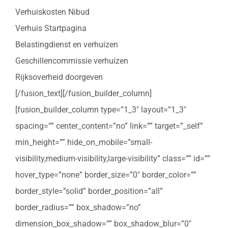
Verhuiskosten Nibud
Verhuis Startpagina
Belastingdienst en verhuizen
Geschillencommissie verhuizen
Rijksoverheid doorgeven
[/fusion_text][/fusion_builder_column]
[fusion_builder_column type=”1_3″ layout=”1_3″
spacing=”” center_content=”no” link=”” target=”_self”
min_height=”” hide_on_mobile=”small-
visibility,medium-visibility,large-visibility” class=”” id=””
hover_type=”none” border_size=”0″ border_color=””
border_style=”solid” border_position=”all”
border_radius=”” box_shadow=”no”
dimension_box_shadow=”” box_shadow_blur=”0″