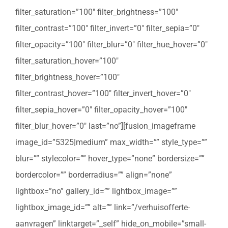
filter_saturation=”100″ filter_brightness=”100″
filter_contrast=”100″ filter_invert=”0″ filter_sepia=”0″
filter_opacity=”100″ filter_blur=”0″ filter_hue_hover=”0″
filter_saturation_hover=”100″
filter_brightness_hover=”100″
filter_contrast_hover=”100″ filter_invert_hover=”0″
filter_sepia_hover=”0″ filter_opacity_hover=”100″
filter_blur_hover=”0″ last=”no”][fusion_imageframe
image_id=”5325|medium” max_width=”” style_type=””
blur=”” stylecolor=”” hover_type=”none” bordersize=””
bordercolor=”” borderradius=”” align=”none”
lightbox=”no” gallery_id=”” lightbox_image=””
lightbox_image_id=”” alt=”” link=”/verhuisofferte-
aanvragen” linktarget=”_self” hide_on_mobile=”small-