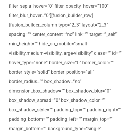
filter_sepia_hover=”0″ filter_opacity_hover=”100″
filter_blur_hover=”0″][fusion_builder_row]
[fusion_builder_column type=”2_3″ layout=”2_3″
spacing=”” center_content=”no” link=”” target=”_self”
min_height=”” hide_on_mobile=”small-
visibility,medium-visibility,large-visibility” class=”” id=””
hover_type=”none” border_size=”0″ border_color=””
border_style=”solid” border_position=”all”
border_radius=”” box_shadow=”no”
dimension_box_shadow=”” box_shadow_blur=”0″
box_shadow_spread=”0″ box_shadow_color=””
box_shadow_style=”” padding_top=”” padding_right=””
padding_bottom=”” padding_left=”” margin_top=””
margin_bottom=”” background_type=”single”