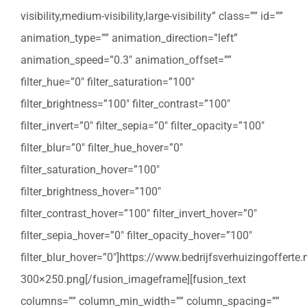
visibility,medium-visibility,large-visibility” class=”” id=””
animation_type=”” animation_direction=”left”
animation_speed=”0.3″ animation_offset=””
filter_hue=”0″ filter_saturation=”100″
filter_brightness=”100″ filter_contrast=”100″
filter_invert=”0″ filter_sepia=”0″ filter_opacity=”100″
filter_blur=”0″ filter_hue_hover=”0″
filter_saturation_hover=”100″
filter_brightness_hover=”100″
filter_contrast_hover=”100″ filter_invert_hover=”0″
filter_sepia_hover=”0″ filter_opacity_hover=”100″
filter_blur_hover=”0″]https://www.bedrijfsverhuizingoffert
300×250.png[/fusion_imageframe][fusion_text
columns=”” column_min_width=”” column_spacing=””