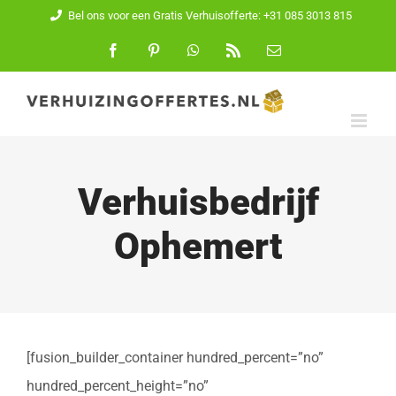
Ga
Bel ons voor een Gratis Verhuisofferte: +31 085 3013 815
naar
Facebook
Pinterest
WhatsApp
Rss
E-
mail
inhoud
Verhuisbedrijf
Ophemert
[fusion_builder_container hundred_percent=”no”
hundred_percent_height=”no”