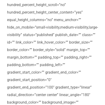
hundred_percent_height_scroll=”no”
hundred_percent_height_center_content=”yes”
equal_height_columns=”no” menu_anchor=””
hide_on_mobile=”small-visibility,medium-visibility,large-
visibility” status=”published” publish_date=”” class=””
id=”” link_color=”” link_hover_color=”” border_size=””
border_color=”” border_style=”solid” margin_top=””
margin_bottom=”” padding_top=”” padding_right=””
padding_bottom=”” padding_left=””
gradient_start_color=”” gradient_end_color=””
gradient_start_position=”0″
gradient_end_position=”100″ gradient_type=”linear”
radial_direction=”center center” linear_angle=”180″
background_color=”” background_image=””