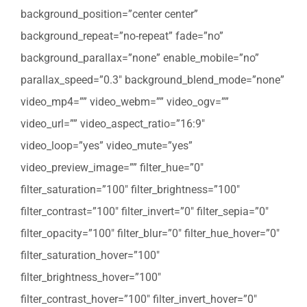
background_position=”center center”
background_repeat=”no-repeat” fade=”no”
background_parallax=”none” enable_mobile=”no”
parallax_speed=”0.3″ background_blend_mode=”none”
video_mp4=”” video_webm=”” video_ogv=””
video_url=”” video_aspect_ratio=”16:9″
video_loop=”yes” video_mute=”yes”
video_preview_image=”” filter_hue=”0″
filter_saturation=”100″ filter_brightness=”100″
filter_contrast=”100″ filter_invert=”0″ filter_sepia=”0″
filter_opacity=”100″ filter_blur=”0″ filter_hue_hover=”0″
filter_saturation_hover=”100″
filter_brightness_hover=”100″
filter_contrast_hover=”100″ filter_invert_hover=”0″