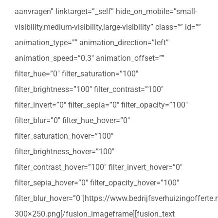
aanvragen” linktarget=”_self” hide_on_mobile=”small-
visibility,medium-visibility,large-visibility” class=”” id=””
animation_type=”” animation_direction=”left”
animation_speed=”0.3″ animation_offset=””
filter_hue=”0″ filter_saturation=”100″
filter_brightness=”100″ filter_contrast=”100″
filter_invert=”0″ filter_sepia=”0″ filter_opacity=”100″
filter_blur=”0″ filter_hue_hover=”0″
filter_saturation_hover=”100″
filter_brightness_hover=”100″
filter_contrast_hover=”100″ filter_invert_hover=”0″
filter_sepia_hover=”0″ filter_opacity_hover=”100″
filter_blur_hover=”0″]https://www.bedrijfsverhuizingoffert
300×250.png[/fusion_imageframe][fusion_text