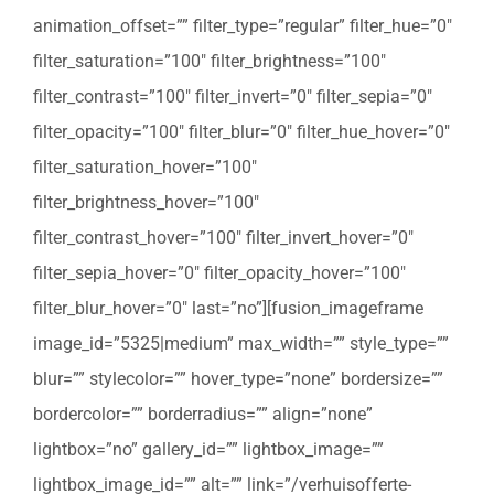
animation_offset=”” filter_type=”regular” filter_hue=”0″
filter_saturation=”100″ filter_brightness=”100″
filter_contrast=”100″ filter_invert=”0″ filter_sepia=”0″
filter_opacity=”100″ filter_blur=”0″ filter_hue_hover=”0″
filter_saturation_hover=”100″
filter_brightness_hover=”100″
filter_contrast_hover=”100″ filter_invert_hover=”0″
filter_sepia_hover=”0″ filter_opacity_hover=”100″
filter_blur_hover=”0″ last=”no”][fusion_imageframe
image_id=”5325|medium” max_width=”” style_type=””
blur=”” stylecolor=”” hover_type=”none” bordersize=””
bordercolor=”” borderradius=”” align=”none”
lightbox=”no” gallery_id=”” lightbox_image=””
lightbox_image_id=”” alt=”” link=”/verhuisofferte-