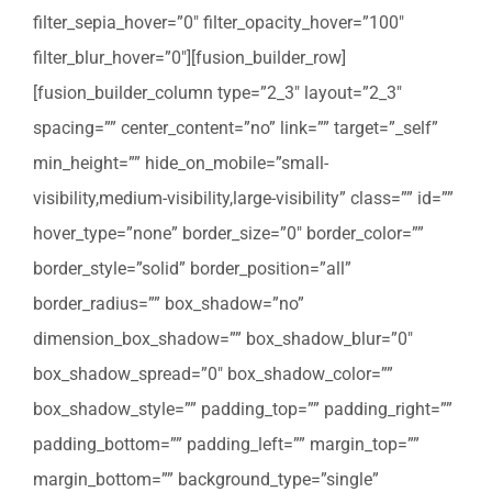
filter_sepia_hover=”0″ filter_opacity_hover=”100″
filter_blur_hover=”0″][fusion_builder_row]
[fusion_builder_column type=”2_3″ layout=”2_3″
spacing=”” center_content=”no” link=”” target=”_self”
min_height=”” hide_on_mobile=”small-
visibility,medium-visibility,large-visibility” class=”” id=””
hover_type=”none” border_size=”0″ border_color=””
border_style=”solid” border_position=”all”
border_radius=”” box_shadow=”no”
dimension_box_shadow=”” box_shadow_blur=”0″
box_shadow_spread=”0″ box_shadow_color=””
box_shadow_style=”” padding_top=”” padding_right=””
padding_bottom=”” padding_left=”” margin_top=””
margin_bottom=”” background_type=”single”