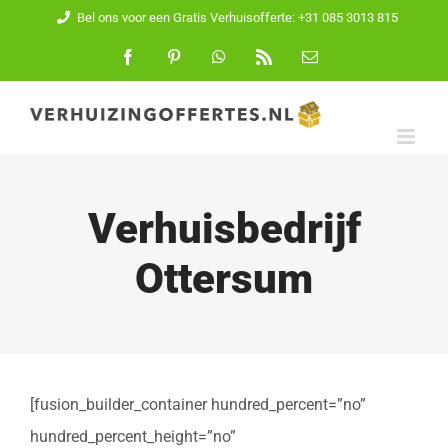
Ga
Bel ons voor een Gratis Verhuisofferte: +31 085 3013 815
naar
Facebook
Pinterest
WhatsApp
Rss
E-
mail
inhoud
Verhuisbedrijf
Ottersum
[fusion_builder_container hundred_percent=”no”
hundred_percent_height=”no”