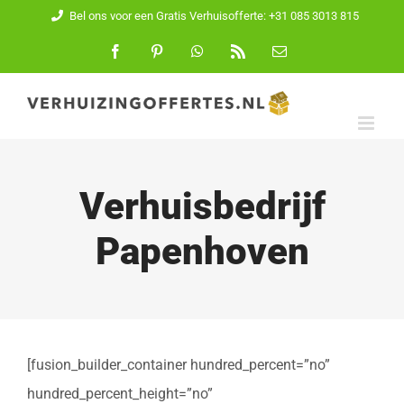
Ga
Bel ons voor een Gratis Verhuisofferte: +31 085 3013 815
naar
Facebook
Pinterest
WhatsApp
Rss
E-
mail
inhoud
Verhuisbedrijf
Papenhoven
[fusion_builder_container hundred_percent=”no”
hundred_percent_height=”no”