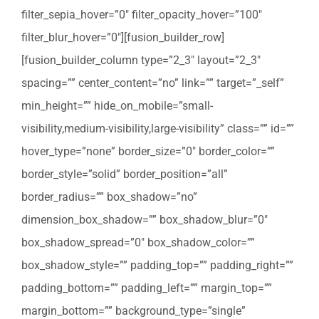
filter_sepia_hover=”0″ filter_opacity_hover=”100″
filter_blur_hover=”0″][fusion_builder_row]
[fusion_builder_column type=”2_3″ layout=”2_3″
spacing=”” center_content=”no” link=”” target=”_self”
min_height=”” hide_on_mobile=”small-
visibility,medium-visibility,large-visibility” class=”” id=””
hover_type=”none” border_size=”0″ border_color=””
border_style=”solid” border_position=”all”
border_radius=”” box_shadow=”no”
dimension_box_shadow=”” box_shadow_blur=”0″
box_shadow_spread=”0″ box_shadow_color=””
box_shadow_style=”” padding_top=”” padding_right=””
padding_bottom=”” padding_left=”” margin_top=””
margin_bottom=”” background_type=”single”