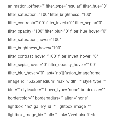
animation_offset=”” filter_type=”regular” filter_hue=”0″
filter_saturation=”100″ filter_brightness=”100″
filter_contrast=”100″ filter_invert=”0″ filter_sepia=”0″
filter_opacity=”100″ filter_blur=”0″ filter_hue_hover=”0″
filter_saturation_hover=”100″
filter_brightness_hover=”100″
filter_contrast_hover=”100″ filter_invert_hover=”0″
filter_sepia_hover=”0″ filter_opacity_hover=”100″
filter_blur_hover=”0″ last=”no”][fusion_imageframe
image_id=”5325|medium” max_width=”” style_type=””
blur=”” stylecolor=”” hover_type=”none” bordersize=””
bordercolor=”” borderradius=”” align=”none”
lightbox=”no” gallery_id=”” lightbox_image=””
lightbox_image_id=”” alt=”” link=”/verhuisofferte-