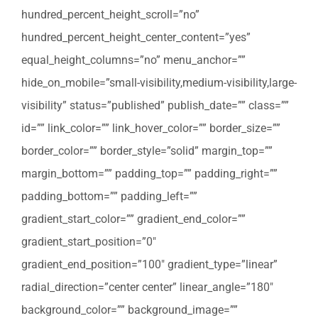
hundred_percent_height_scroll=”no”
hundred_percent_height_center_content=”yes”
equal_height_columns=”no” menu_anchor=””
hide_on_mobile=”small-visibility,medium-visibility,large-
visibility” status=”published” publish_date=”” class=””
id=”” link_color=”” link_hover_color=”” border_size=””
border_color=”” border_style=”solid” margin_top=””
margin_bottom=”” padding_top=”” padding_right=””
padding_bottom=”” padding_left=””
gradient_start_color=”” gradient_end_color=””
gradient_start_position=”0″
gradient_end_position=”100″ gradient_type=”linear”
radial_direction=”center center” linear_angle=”180″
background_color=”” background_image=””