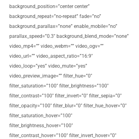
background_position=”center center”
background_repeat=”no-repeat” fade=”no”
background_parallax=”none” enable_mobile=”no”
parallax_speed=”0.3″ background_blend_mode=”none”
video_mp4=”” video_webm=”” video_ogv=””
video_url=”” video_aspect_ratio=”16:9″
video_loop=”yes” video_mute=”yes”
video_preview_image=”” filter_hue=”0″
filter_saturation=”100″ filter_brightness=”100″
filter_contrast=”100″ filter_invert=”0″ filter_sepia=”0″
filter_opacity=”100″ filter_blur=”0″ filter_hue_hover=”0″
filter_saturation_hover=”100″
filter_brightness_hover=”100″
filter_contrast_hover=”100″ filter_invert_hover=”0″