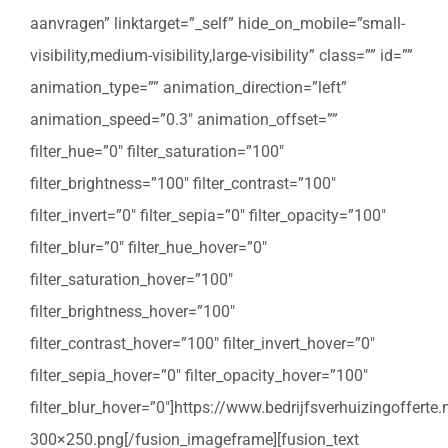
aanvragen” linktarget=”_self” hide_on_mobile=”small-
visibility,medium-visibility,large-visibility” class=”” id=””
animation_type=”” animation_direction=”left”
animation_speed=”0.3″ animation_offset=””
filter_hue=”0″ filter_saturation=”100″
filter_brightness=”100″ filter_contrast=”100″
filter_invert=”0″ filter_sepia=”0″ filter_opacity=”100″
filter_blur=”0″ filter_hue_hover=”0″
filter_saturation_hover=”100″
filter_brightness_hover=”100″
filter_contrast_hover=”100″ filter_invert_hover=”0″
filter_sepia_hover=”0″ filter_opacity_hover=”100″
filter_blur_hover=”0″]https://www.bedrijfsverhuizingoffert
300×250.png[/fusion_imageframe][fusion_text