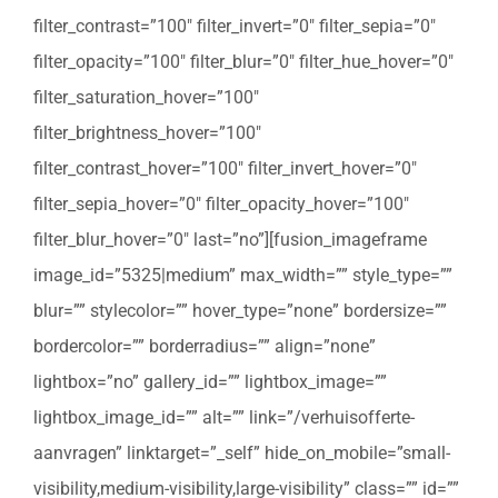
filter_contrast=”100″ filter_invert=”0″ filter_sepia=”0″
filter_opacity=”100″ filter_blur=”0″ filter_hue_hover=”0″
filter_saturation_hover=”100″
filter_brightness_hover=”100″
filter_contrast_hover=”100″ filter_invert_hover=”0″
filter_sepia_hover=”0″ filter_opacity_hover=”100″
filter_blur_hover=”0″ last=”no”][fusion_imageframe
image_id=”5325|medium” max_width=”” style_type=””
blur=”” stylecolor=”” hover_type=”none” bordersize=””
bordercolor=”” borderradius=”” align=”none”
lightbox=”no” gallery_id=”” lightbox_image=””
lightbox_image_id=”” alt=”” link=”/verhuisofferte-
aanvragen” linktarget=”_self” hide_on_mobile=”small-
visibility,medium-visibility,large-visibility” class=”” id=””