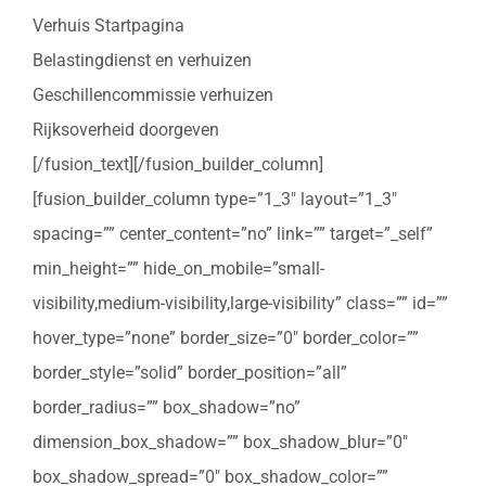
Verhuis Startpagina
Belastingdienst en verhuizen
Geschillencommissie verhuizen
Rijksoverheid doorgeven
[/fusion_text][/fusion_builder_column]
[fusion_builder_column type=”1_3″ layout=”1_3″
spacing=”” center_content=”no” link=”” target=”_self”
min_height=”” hide_on_mobile=”small-
visibility,medium-visibility,large-visibility” class=”” id=””
hover_type=”none” border_size=”0″ border_color=””
border_style=”solid” border_position=”all”
border_radius=”” box_shadow=”no”
dimension_box_shadow=”” box_shadow_blur=”0″
box_shadow_spread=”0″ box_shadow_color=””