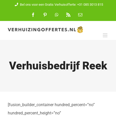
Ga
Bel ons voor een Gratis Verhuisofferte: +31 085 3013 815
naar
Facebook
Pinterest
WhatsApp
Rss
E-
mail
inhoud
Verhuisbedrijf Reek
[fusion_builder_container hundred_percent=”no”
hundred_percent_height=”no”