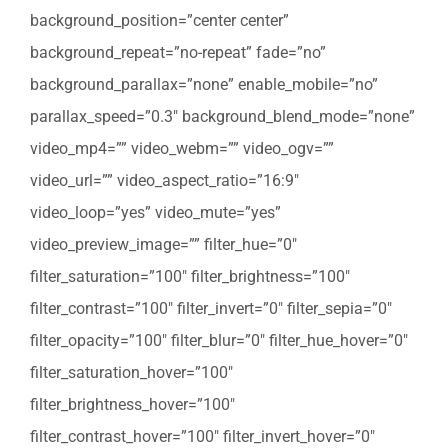
background_position=”center center”
background_repeat=”no-repeat” fade=”no”
background_parallax=”none” enable_mobile=”no”
parallax_speed=”0.3″ background_blend_mode=”none”
video_mp4=”” video_webm=”” video_ogv=””
video_url=”” video_aspect_ratio=”16:9″
video_loop=”yes” video_mute=”yes”
video_preview_image=”” filter_hue=”0″
filter_saturation=”100″ filter_brightness=”100″
filter_contrast=”100″ filter_invert=”0″ filter_sepia=”0″
filter_opacity=”100″ filter_blur=”0″ filter_hue_hover=”0″
filter_saturation_hover=”100″
filter_brightness_hover=”100″
filter_contrast_hover=”100″ filter_invert_hover=”0″