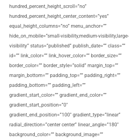
hundred_percent_height_scroll=”no”
hundred_percent_height_center_content=”yes”
equal_height_columns=”no” menu_anchor=””
hide_on_mobile=”small-visibility,medium-visibility,large-
visibility” status=”published” publish_date=”” class=””
id=”” link_color=”” link_hover_color=”” border_size=””
border_color=”” border_style=”solid” margin_top=””
margin_bottom=”” padding_top=”” padding_right=””
padding_bottom=”” padding_left=””
gradient_start_color=”” gradient_end_color=””
gradient_start_position=”0″
gradient_end_position=”100″ gradient_type=”linear”
radial_direction=”center center” linear_angle=”180″
background_color=”” background_image=””