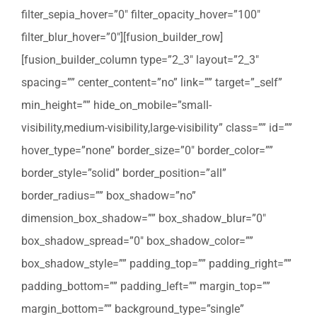
filter_sepia_hover=”0″ filter_opacity_hover=”100″
filter_blur_hover=”0″][fusion_builder_row]
[fusion_builder_column type=”2_3″ layout=”2_3″
spacing=”” center_content=”no” link=”” target=”_self”
min_height=”” hide_on_mobile=”small-
visibility,medium-visibility,large-visibility” class=”” id=””
hover_type=”none” border_size=”0″ border_color=””
border_style=”solid” border_position=”all”
border_radius=”” box_shadow=”no”
dimension_box_shadow=”” box_shadow_blur=”0″
box_shadow_spread=”0″ box_shadow_color=””
box_shadow_style=”” padding_top=”” padding_right=””
padding_bottom=”” padding_left=”” margin_top=””
margin_bottom=”” background_type=”single”