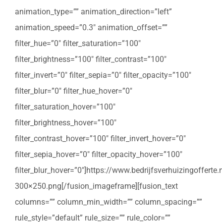
animation_type=”” animation_direction=”left”
animation_speed=”0.3″ animation_offset=””
filter_hue=”0″ filter_saturation=”100″
filter_brightness=”100″ filter_contrast=”100″
filter_invert=”0″ filter_sepia=”0″ filter_opacity=”100″
filter_blur=”0″ filter_hue_hover=”0″
filter_saturation_hover=”100″
filter_brightness_hover=”100″
filter_contrast_hover=”100″ filter_invert_hover=”0″
filter_sepia_hover=”0″ filter_opacity_hover=”100″
filter_blur_hover=”0″]https://www.bedrijfsverhuizingoffert
300×250.png[/fusion_imageframe][fusion_text
columns=”” column_min_width=”” column_spacing=””
rule_style=”default” rule_size=”” rule_color=””