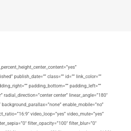
_percent_height_center_content=”yes”
shed” publish_date=”” class=”” id=”” link_color=””
dding_right=”” padding_bottom=”” padding_left=””
” radial_direction=”center center” linear_angle=”180″
” background_parallax=”none” enable_mobile=”no”
t_ratio=”16:9″ video_loop=”yes” video_mute=”yes”
ter_sepia=”0″ filter_opacity=”100″ filter_blur=”0″