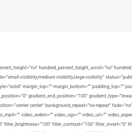
ercent_height=”no” hundred_percent_height_scroll=”no” hundred
all-visibility,medium-visibility,large-visibility” status=”publi
_style=”solid” margin_top=”” margin_bottom=”” padding_top=”” pa
t_position=”0″ gradient_end_position=”100″ gradient_type=”linear
tion=”center center” background_repeat=”no-repeat” fade=”no
_mp4=”” video_webm=”” video_ogv=”” video_url=”” video_aspec
filter_brightness=”100″ filter_contrast=”100″ filter_invert=”0″ fil