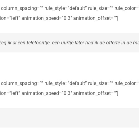
olumn_spacing=”” rule_style=”default” rule_size=”” rule_color=””
ction=”left” animation_speed=”0.3″ animation_offset=””]
eg ik al een telefoontje. een uurtje later had ik de offerte in de ma
olumn_spacing=”” rule_style=”default” rule_size=”” rule_color=””
ction=”left” animation_speed=”0.3″ animation_offset=””]