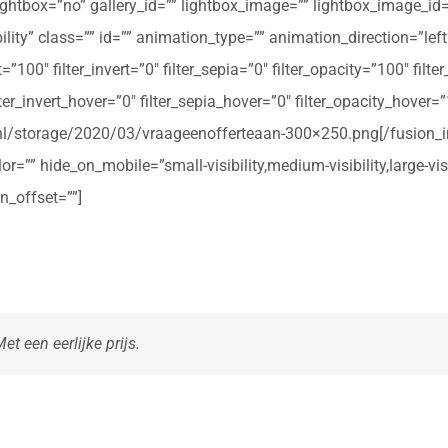
ightbox=”no” gallery_id=”” lightbox_image=”” lightbox_image_id=””
ibility” class=”” id=”” animation_type=”” animation_direction=”le
t=”100″ filter_invert=”0″ filter_sepia=”0″ filter_opacity=”100″ filt
ter_invert_hover=”0″ filter_sepia_hover=”0″ filter_opacity_hover=
rte.nl/storage/2020/03/vraageenofferteaan-300×250.png[/fusio
r=”” hide_on_mobile=”small-visibility,medium-visibility,large-vis
n_offset=””]
t een eerlijke prijs.