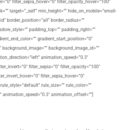
er=”0″ filter_sepia_hover=”0″ filter_opacity_hover=”100″
nk=”” target=”_self” min_height=”” hide_on_mobile=”small-
olid” border_position=”all” border_radius=””
ow_style=”” padding_top=”” padding_right=””
ent_end_color=”” gradient_start_position=”0″
r=”” background_image=”” background_image_id=””
on_direction=”left” animation_speed=”0.3″
ter_invert=”0″ filter_sepia=”0″ filter_opacity=”100″
lter_invert_hover=”0″ filter_sepia_hover=”0″
le_style=”default” rule_size=”” rule_color=””
eft” animation_speed=”0.3″ animation_offset=””]