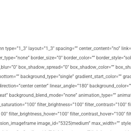
mn type=”1_3″ layout=”1_3″ spacing=”” center_content=”no” link=
 hover_type=”none” border_size=”0″ border_color=”” border_style=”s
ur=”0″ box_shadow_spread=”0″ box_shadow_color=”” box_shad
ttom=”” background_type=”single” gradient_start_color=”” gradi
_direction=”center center” linear_angle=”180″ background_colo
peat” background_blend_mode=”none” animation_type=”” animati
r_saturation=”100″ filter_brightness=”100″ filter_contrast=”100″ fil
”100″ filter_brightness_hover=”100″ filter_contrast_hover=”100″ fi
][fusion_imageframe image_id=”5325|medium” max_width=”” style_