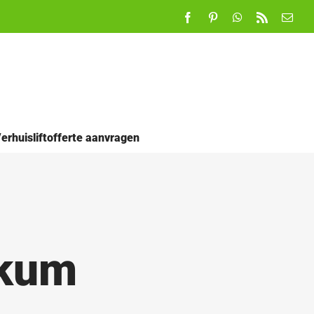
Facebook
Pinterest
WhatsApp
Rss
E-
mail
erhuisliftofferte aanvragen
nkum