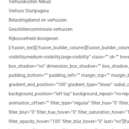
Verhuiskosten Nibud
Verhuis Startpagina
Belastingdienst en verhuizen
Geschillencommissie verhuizen
Rijksoverheid doorgeven
[/fusion_text][/fusion_builder_column][fusion_builder_colu
visibility,medium-visibility,large-visibility” class=”” id=””
box_shadow=”no” dimension_box_shadow=”” box_shadow_bl
padding_bottom=”” padding_left=”” margin_top=”” margin_bo
gradient_end_position=”100″ gradient_type=”linear” radial
background_position=”left top” background_repeat=”no-re
animation_offset=”” filter_type=”regular” filter_hue=”0″ filte
filter_blur=”0″ filter_hue_hover=”0″ filter_saturation_hover=
filter_opacity_hover=”100″ filter_blur_hover=”0″ last=”no”