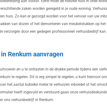
 voorbereiding aan vooraf. Eerst moet de nieuwe huis in orde wo
 verschillende zaken worden geregeld in je oude woning. Verhui
ten huis. Zo kan er gezorgd worden voor het vervoer van uw inb
pakken van dozen of het demonteren van meubelstukken op het o
 verzorgen door een gedegen professioneel verhuisbedrijf kan je 
g in Renkum aanvragen
uitvoeren en u te ontlasten in de drukke periode tijdens een ver
kum te regelen. Dit is erg simpel te regelen, u kunt hiervoor ons
van het aantal kubieke meter te verhuizen inboedel of het omsc
ormulier heeft ingevuld en verstuurd gaan onze verhuisdeskundig
van ons verhuisbedrijf in Renkum.