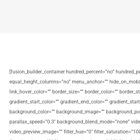
[fusion_builder_container hundred_percent=”no” hundred_p
equal_height_columns=”no” menu_anchor=”” hide_on_mobile=”sm
link_hover_color=”” border_size=”” border_color=”” border
gradient_start_color=”” gradient_end_color=”” gradient_star
background_color=”” background_image=”” background_posi
parallax_speed=”0.3″ background_blend_mode=”none” video
video_preview_image=”” filter_hue=”0″ filter_saturation=”100″ 