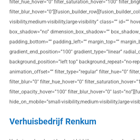
filter_hue_hover=”0″ filter_saturation_hover=”100″ filter_bri
filter_blur_hover=”0″][fusion_builder_row][fusion_builder_c
visibility,medium-visibility,large-visibility” class=”” id=””
box_shadow=”no” dimension_box_shadow=”” box_shadow_bl
padding_bottom=”” padding_left=”” margin_top=”” margin_bo
gradient_end_position=”100″ gradient_type=”linear” radial
background_position=”left top” background_repeat=”no-re
animation_offset=”” filter_type=”regular” filter_hue=”0″ filte
filter_blur=”0″ filter_hue_hover=”0″ filter_saturation_hover=
filter_opacity_hover=”100″ filter_blur_hover=”0″ last=”no”]
hide_on_mobile=”small-visibility,medium-visibility,large-vis
Verhuisbedrijf Renkum