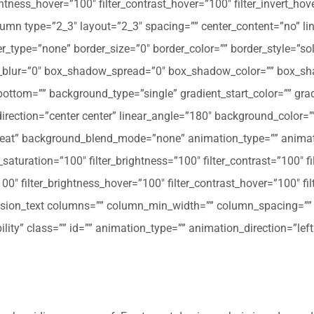
ghtness_hover=”100″ filter_contrast_hover=”100″ filter_invert_hov
olumn type=”2_3″ layout=”2_3″ spacing=”” center_content=”no” li
 hover_type=”none” border_size=”0″ border_color=”” border_style=”s
ur=”0″ box_shadow_spread=”0″ box_shadow_color=”” box_shad
ttom=”” background_type=”single” gradient_start_color=”” gradi
_direction=”center center” linear_angle=”180″ background_colo
peat” background_blend_mode=”none” animation_type=”” animati
r_saturation=”100″ filter_brightness=”100″ filter_contrast=”100″ fil
”100″ filter_brightness_hover=”100″ filter_contrast_hover=”100″ fi
[fusion_text columns=”” column_min_width=”” column_spacing=”” ru
ibility” class=”” id=”” animation_type=”” animation_direction=”l