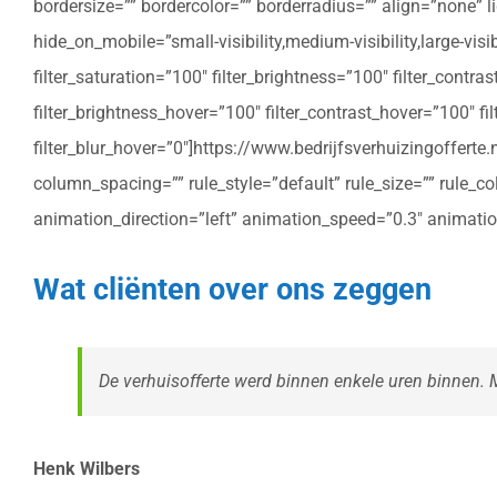
bordersize=”” bordercolor=”” borderradius=”” align=”none” l
hide_on_mobile=”small-visibility,medium-visibility,large-vis
filter_saturation=”100″ filter_brightness=”100″ filter_contras
filter_brightness_hover=”100″ filter_contrast_hover=”100″ fil
filter_blur_hover=”0″]https://www.bedrijfsverhuizingoffe
column_spacing=”” rule_style=”default” rule_size=”” rule_colo
animation_direction=”left” animation_speed=”0.3″ animatio
Wat cliënten over ons zeggen
De verhuisofferte werd binnen enkele uren binnen. Me
Henk Wilbers