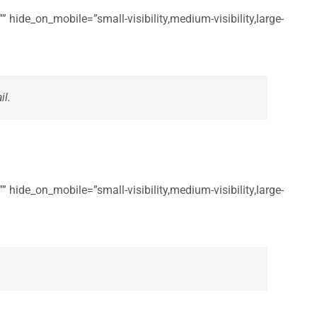
 hide_on_mobile=”small-visibility,medium-visibility,large-
il.
 hide_on_mobile=”small-visibility,medium-visibility,large-