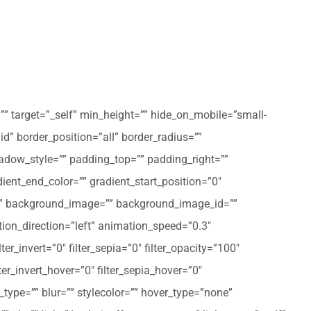
”” target=”_self” min_height=”” hide_on_mobile=”small-
olid” border_position=”all” border_radius=””
ow_style=”” padding_top=”” padding_right=””
ent_end_color=”” gradient_start_position=”0″
r=”” background_image=”” background_image_id=””
on_direction=”left” animation_speed=”0.3″
ter_invert=”0″ filter_sepia=”0″ filter_opacity=”100″
lter_invert_hover=”0″ filter_sepia_hover=”0″
type=”” blur=”” stylecolor=”” hover_type=”none”