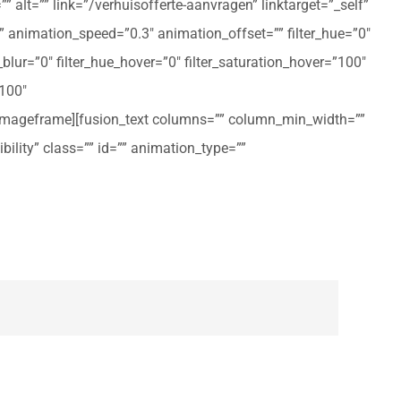
 alt=”” link=”/verhuisofferte-aanvragen” linktarget=”_self”
ft” animation_speed=”0.3″ animation_offset=”” filter_hue=”0″
er_blur=”0″ filter_hue_hover=”0″ filter_saturation_hover=”100″
”100″
n_imageframe][fusion_text columns=”” column_min_width=””
ibility” class=”” id=”” animation_type=””