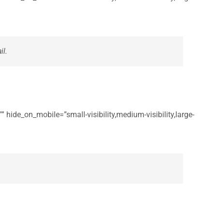
il.
 hide_on_mobile=”small-visibility,medium-visibility,large-