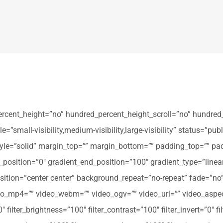
ercent_height=”no” hundred_percent_height_scroll=”no” hundred
all-visibility,medium-visibility,large-visibility” status=”publi
_style=”solid” margin_top=”” margin_bottom=”” padding_top=”” pa
t_position=”0″ gradient_end_position=”100″ gradient_type=”linear
tion=”center center” background_repeat=”no-repeat” fade=”no
_mp4=”” video_webm=”” video_ogv=”” video_url=”” video_aspec
filter_brightness=”100″ filter_contrast=”100″ filter_invert=”0″ fil