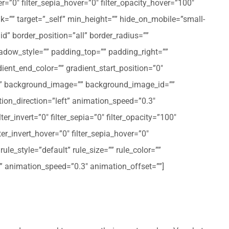
er=”0″ filter_sepia_hover=”0″ filter_opacity_hover=”100″
nk=”” target=”_self” min_height=”” hide_on_mobile=”small-
olid” border_position=”all” border_radius=””
ow_style=”” padding_top=”” padding_right=””
ent_end_color=”” gradient_start_position=”0″
r=”” background_image=”” background_image_id=””
on_direction=”left” animation_speed=”0.3″
ter_invert=”0″ filter_sepia=”0″ filter_opacity=”100″
lter_invert_hover=”0″ filter_sepia_hover=”0″
le_style=”default” rule_size=”” rule_color=””
eft” animation_speed=”0.3″ animation_offset=””]