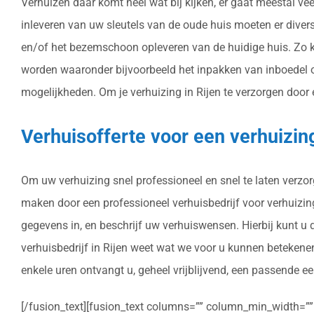
Verhuizen daar komt heel wat bij kijken, er gaat meestal v
inleveren van uw sleutels van de oude huis moeten er diver
en/of het bezemschoon opleveren van de huidige huis. Zo k
worden waaronder bijvoorbeeld het inpakken van inboedel o
mogelijkheden. Om je verhuizing in Rijen te verzorgen door e
Verhuisofferte voor een verhuizin
Om uw verhuizing snel professioneel en snel te laten verzor
maken door een professioneel verhuisbedrijf voor verhuizingen
gegevens in, en beschrijf uw verhuiswensen. Hierbij kunt u
verhuisbedrijf in Rijen weet wat we voor u kunnen betekene
enkele uren ontvangt u, geheel vrijblijvend, een passende eer
[/fusion_text][fusion_text columns=”” column_min_width=”” c