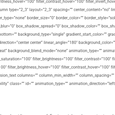
ghtness_hover=”100″ filter_contrast_hover=”100″ filter_invert_hov
olumn type=”2_3″ layout=”2_3″ spacing=”” center_content=”no” li
 hover_type=”none” border_size=”0″ border_color=”” border_style=”s
ur=”0″ box_shadow_spread=”0″ box_shadow_color=”” box_shad
ttom=”” background_type=”single” gradient_start_color=”” gradi
_direction=”center center” linear_angle=”180″ background_colo
peat” background_blend_mode=”none” animation_type=”” animati
r_saturation=”100″ filter_brightness=”100″ filter_contrast=”100″ fil
”100″ filter_brightness_hover=”100″ filter_contrast_hover=”100″ fi
[fusion_text columns=”” column_min_width=”” column_spacing=”” ru
ibility” class=”” id=”” animation_type=”” animation_direction=”l