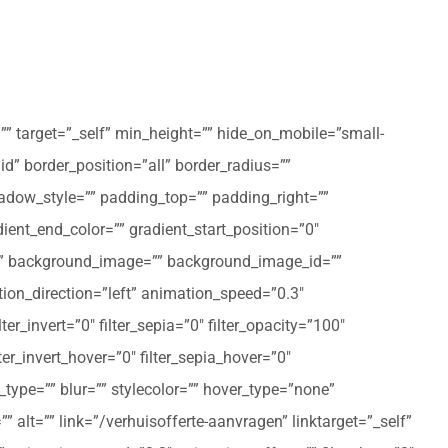
”” target=”_self” min_height=”” hide_on_mobile=”small-
olid” border_position=”all” border_radius=””
ow_style=”” padding_top=”” padding_right=””
ent_end_color=”” gradient_start_position=”0″
r=”” background_image=”” background_image_id=””
on_direction=”left” animation_speed=”0.3″
ter_invert=”0″ filter_sepia=”0″ filter_opacity=”100″
lter_invert_hover=”0″ filter_sepia_hover=”0″
type=”” blur=”” stylecolor=”” hover_type=”none”
 alt=”” link=”/verhuisofferte-aanvragen” linktarget=”_self”