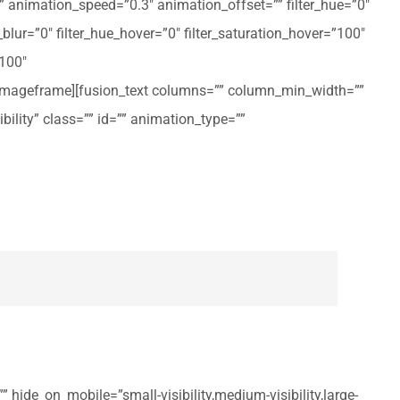
ft” animation_speed=”0.3″ animation_offset=”” filter_hue=”0″
er_blur=”0″ filter_hue_hover=”0″ filter_saturation_hover=”100″
”100″
n_imageframe][fusion_text columns=”” column_min_width=””
ibility” class=”” id=”” animation_type=””
 hide_on_mobile=”small-visibility,medium-visibility,large-