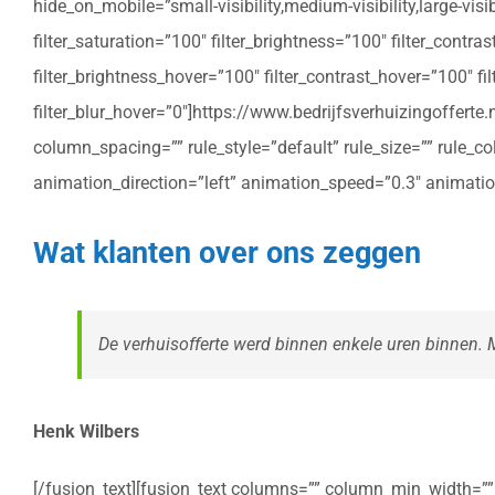
hide_on_mobile=”small-visibility,medium-visibility,large-vis
filter_saturation=”100″ filter_brightness=”100″ filter_contras
filter_brightness_hover=”100″ filter_contrast_hover=”100″ fil
filter_blur_hover=”0″]https://www.bedrijfsverhuizingoffe
column_spacing=”” rule_style=”default” rule_size=”” rule_colo
animation_direction=”left” animation_speed=”0.3″ animatio
Wat klanten over ons zeggen
De verhuisofferte werd binnen enkele uren binnen. Me
Henk Wilbers
[/fusion_text][fusion_text columns=”” column_min_width=”” c