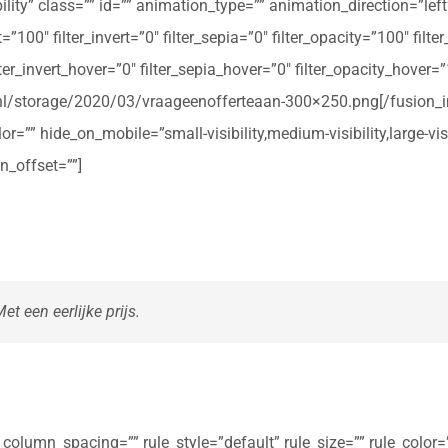
ibility” class=”” id=”” animation_type=”” animation_direction=”le
t=”100″ filter_invert=”0″ filter_sepia=”0″ filter_opacity=”100″ filt
ter_invert_hover=”0″ filter_sepia_hover=”0″ filter_opacity_hover=
rte.nl/storage/2020/03/vraageenofferteaan-300×250.png[/fusio
r=”” hide_on_mobile=”small-visibility,medium-visibility,large-vis
n_offset=””]
t een eerlijke prijs.
olumn_spacing=”” rule_style=”default” rule_size=”” rule_color=””