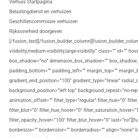
Verhuis Startpagina
Belastingdienst en verhuizen
Geschillencommissie verhuizen
Rijksoverheid doorgeven
[/fusion_text][/fusion_builder_column][fusion_builder_colu
visibility,medium-visibility,large-visibility” class=”” id=””
box_shadow=”no” dimension_box_shadow=”” box_shadow_bl
padding_bottom=”” padding_left=”” margin_top=”” margin_bo
gradient_end_position=”100″ gradient_type=”linear” radial
background_position=”left top” background_repeat=”no-re
animation_offset=”” filter_type=”regular” filter_hue=”0″ filte
filter_blur=”0″ filter_hue_hover=”0″ filter_saturation_hover=
filter_opacity_hover=”100″ filter_blur_hover=”0″ last=”no”
bordersize=”” bordercolor=”” borderradius=”” align=”none” l