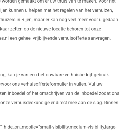
rde worden gemaakt om er uw thuis van te maken. Voor het
ijen kunnen u helpen met het regelen van het verhuizen,
huizers in Rijen, maar er kan nog veel meer voor u gedaan
aar zetten op de nieuwe locatie behoren tot onze
es.nl een geheel vrijblijvende verhuisofferte aanvragen.
ing, kan je van een betrouwbare verhuisbedrijf gebruik
ervoor ons verhuisofferteformulier in vullen. Vul uw
izen inboedel of het omschrijven van de inboedel zodat ons
n onze verhuisdeskundige er direct mee aan de slag. Binnen
 hide_on_mobile=”small-visibility,medium-visibility,large-