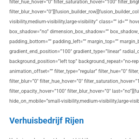
filter_hue_hover=”0″ filter_saturation_hover=”100″ filter_bri
filter_blur_hover=”0″][fusion_builder_row][fusion_builder_c
visibility,medium-visibility,large-visibility” class=”” id=””
box_shadow=”no” dimension_box_shadow=”” box_shadow_bl
padding_bottom=”” padding_left=”” margin_top=”” margin_bo
gradient_end_position=”100″ gradient_type=”linear” radial
background_position=”left top” background_repeat=”no-re
animation_offset=”” filter_type=”regular” filter_hue=”0″ filte
filter_blur=”0″ filter_hue_hover=”0″ filter_saturation_hover=
filter_opacity_hover=”100″ filter_blur_hover=”0″ last=”no”]
hide_on_mobile=”small-visibility,medium-visibility,large-vis
Verhuisbedrijf Rijen