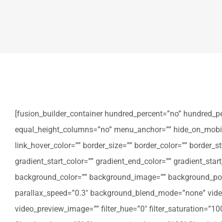
[fusion_builder_container hundred_percent=”no” hundred_p
equal_height_columns=”no” menu_anchor=”” hide_on_mobile=”sm
link_hover_color=”” border_size=”” border_color=”” border
gradient_start_color=”” gradient_end_color=”” gradient_star
background_color=”” background_image=”” background_posi
parallax_speed=”0.3″ background_blend_mode=”none” video
video_preview_image=”” filter_hue=”0″ filter_saturation=”100″ 