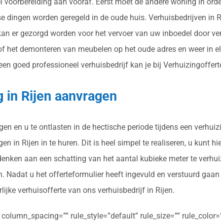
eel voorbereiding aan vooraf. Eerst moet de andere woning in o
se dingen worden geregeld in de oude huis. Verhuisbedrijven in R
an er gezorgd worden voor het vervoer van uw inboedel door ver
f het demonteren van meubelen op het oude adres en weer in elk
en goed professioneel verhuisbedrijf kan je bij Verhuizingoffert
g in Rijen aanvragen
gen en u te ontlasten in de hectische periode tijdens een verhuiz
 in Rijen in te huren. Dit is heel simpel te realiseren, u kunt hi
 denken aan een schatting van het aantal kubieke meter te verhu
n. Nadat u het offerteformulier heeft ingevuld en verstuurd gaa
lijke verhuisofferte van ons verhuisbedrijf in Rijen.
olumn_spacing=”” rule_style=”default” rule_size=”” rule_color=””