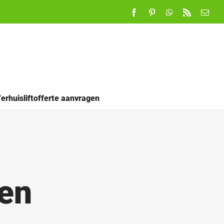
Facebook
Pinterest
WhatsApp
Rss
E-
mail
erhuisliftofferte aanvragen
jen