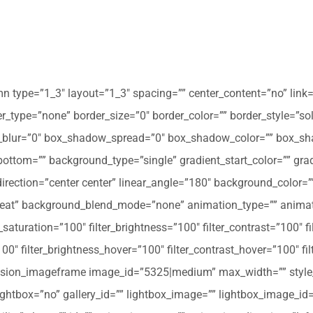
mn type=”1_3″ layout=”1_3″ spacing=”” center_content=”no” link=
 hover_type=”none” border_size=”0″ border_color=”” border_style=”s
ur=”0″ box_shadow_spread=”0″ box_shadow_color=”” box_shad
ttom=”” background_type=”single” gradient_start_color=”” gradi
_direction=”center center” linear_angle=”180″ background_colo
peat” background_blend_mode=”none” animation_type=”” animati
r_saturation=”100″ filter_brightness=”100″ filter_contrast=”100″ fil
”100″ filter_brightness_hover=”100″ filter_contrast_hover=”100″ fi
][fusion_imageframe image_id=”5325|medium” max_width=”” style_
ightbox=”no” gallery_id=”” lightbox_image=”” lightbox_image_id=””