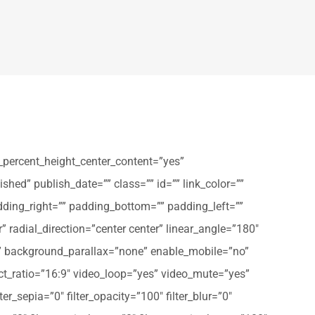
_percent_height_center_content=”yes”
shed” publish_date=”” class=”” id=”” link_color=””
dding_right=”” padding_bottom=”” padding_left=””
” radial_direction=”center center” linear_angle=”180″
” background_parallax=”none” enable_mobile=”no”
t_ratio=”16:9″ video_loop=”yes” video_mute=”yes”
ter_sepia=”0″ filter_opacity=”100″ filter_blur=”0″