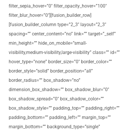
filter_sepia_hover=”0″ filter_opacity_hover=”100″
filter_blur_hover=”0″][fusion_builder_row]
[fusion_builder_column type=”2_3″ layout=”2_3″
spacing=”” center_content=”no” link=”” target=”_self”
min_height=”” hide_on_mobile=”small-
visibility,medium-visibility,large-visibility” class=”” id=””
hover_type=”none” border_size=”0″ border_color=””
border_style=”solid” border_position=”all”
border_radius=”” box_shadow=”no”
dimension_box_shadow=”” box_shadow_blur=”0″
box_shadow_spread=”0″ box_shadow_color=””
box_shadow_style=”” padding_top=”” padding_right=””
padding_bottom=”” padding_left=”” margin_top=””
margin_bottom=”” background_type=”single”