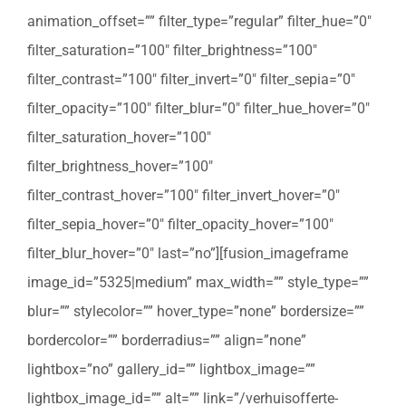
animation_offset=”” filter_type=”regular” filter_hue=”0″
filter_saturation=”100″ filter_brightness=”100″
filter_contrast=”100″ filter_invert=”0″ filter_sepia=”0″
filter_opacity=”100″ filter_blur=”0″ filter_hue_hover=”0″
filter_saturation_hover=”100″
filter_brightness_hover=”100″
filter_contrast_hover=”100″ filter_invert_hover=”0″
filter_sepia_hover=”0″ filter_opacity_hover=”100″
filter_blur_hover=”0″ last=”no”][fusion_imageframe
image_id=”5325|medium” max_width=”” style_type=””
blur=”” stylecolor=”” hover_type=”none” bordersize=””
bordercolor=”” borderradius=”” align=”none”
lightbox=”no” gallery_id=”” lightbox_image=””
lightbox_image_id=”” alt=”” link=”/verhuisofferte-