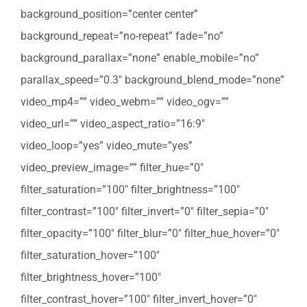
background_position=”center center”
background_repeat=”no-repeat” fade=”no”
background_parallax=”none” enable_mobile=”no”
parallax_speed=”0.3″ background_blend_mode=”none”
video_mp4=”” video_webm=”” video_ogv=””
video_url=”” video_aspect_ratio=”16:9″
video_loop=”yes” video_mute=”yes”
video_preview_image=”” filter_hue=”0″
filter_saturation=”100″ filter_brightness=”100″
filter_contrast=”100″ filter_invert=”0″ filter_sepia=”0″
filter_opacity=”100″ filter_blur=”0″ filter_hue_hover=”0″
filter_saturation_hover=”100″
filter_brightness_hover=”100″
filter_contrast_hover=”100″ filter_invert_hover=”0″