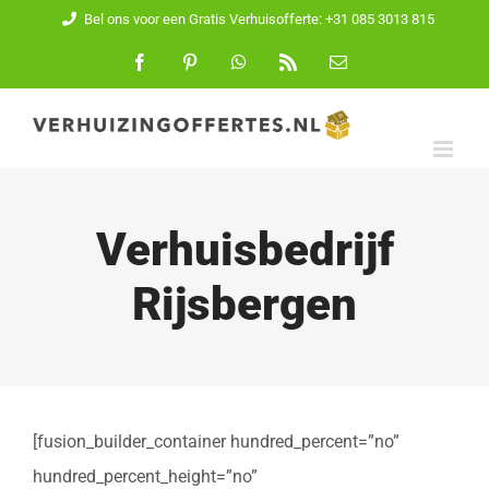
Ga
Bel ons voor een Gratis Verhuisofferte: +31 085 3013 815
naar
Facebook
Pinterest
WhatsApp
Rss
E-
mail
inhoud
Verhuisbedrijf
Rijsbergen
[fusion_builder_container hundred_percent=”no”
hundred_percent_height=”no”