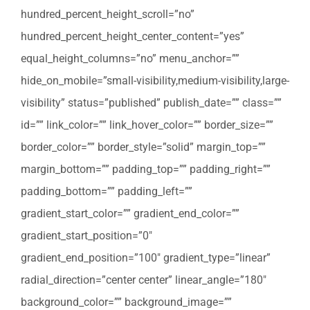
hundred_percent_height_scroll=”no”
hundred_percent_height_center_content=”yes”
equal_height_columns=”no” menu_anchor=””
hide_on_mobile=”small-visibility,medium-visibility,large-
visibility” status=”published” publish_date=”” class=””
id=”” link_color=”” link_hover_color=”” border_size=””
border_color=”” border_style=”solid” margin_top=””
margin_bottom=”” padding_top=”” padding_right=””
padding_bottom=”” padding_left=””
gradient_start_color=”” gradient_end_color=””
gradient_start_position=”0″
gradient_end_position=”100″ gradient_type=”linear”
radial_direction=”center center” linear_angle=”180″
background_color=”” background_image=””