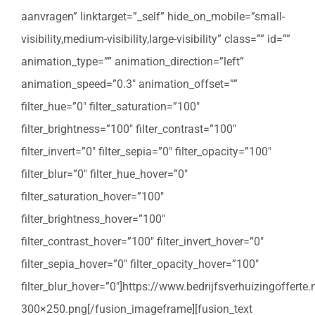
aanvragen” linktarget=”_self” hide_on_mobile=”small-
visibility,medium-visibility,large-visibility” class=”” id=””
animation_type=”” animation_direction=”left”
animation_speed=”0.3″ animation_offset=””
filter_hue=”0″ filter_saturation=”100″
filter_brightness=”100″ filter_contrast=”100″
filter_invert=”0″ filter_sepia=”0″ filter_opacity=”100″
filter_blur=”0″ filter_hue_hover=”0″
filter_saturation_hover=”100″
filter_brightness_hover=”100″
filter_contrast_hover=”100″ filter_invert_hover=”0″
filter_sepia_hover=”0″ filter_opacity_hover=”100″
filter_blur_hover=”0″]https://www.bedrijfsverhuizingoffert
300×250.png[/fusion_imageframe][fusion_text