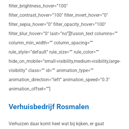
filter_brightness_hover=”100″
filter_contrast_hover=”100″ filter_invert_hover=”0″
filter_sepia_hover=”0″ filter_opacity_hover=”100″
filter_blur_hover=”0″ last=”no”][fusion_text columns=””
column_min_width=”” column_spacing=””
rule_style=”default” rule_size=”” rule_color=””
hide_on_mobile=”small-visibility,medium-visibility,large-
visibility” class=”” id=”” animation_type=””
animation_direction=”left” animation_speed=”0.3″
animation_offset=””]
Verhuisbedrijf Rosmalen
Verhuizen daar komt heel wat bij kijken, er gaat