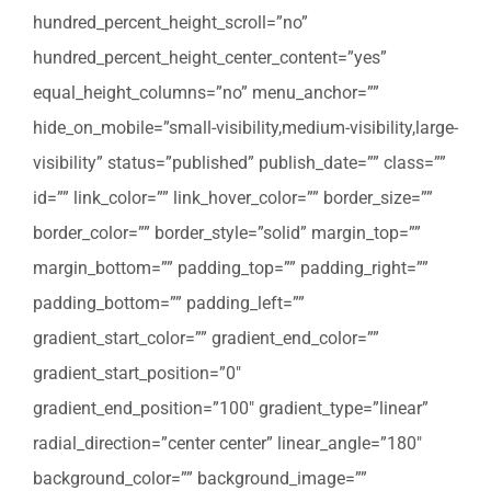
hundred_percent_height_scroll=”no”
hundred_percent_height_center_content=”yes”
equal_height_columns=”no” menu_anchor=””
hide_on_mobile=”small-visibility,medium-visibility,large-
visibility” status=”published” publish_date=”” class=””
id=”” link_color=”” link_hover_color=”” border_size=””
border_color=”” border_style=”solid” margin_top=””
margin_bottom=”” padding_top=”” padding_right=””
padding_bottom=”” padding_left=””
gradient_start_color=”” gradient_end_color=””
gradient_start_position=”0″
gradient_end_position=”100″ gradient_type=”linear”
radial_direction=”center center” linear_angle=”180″
background_color=”” background_image=””