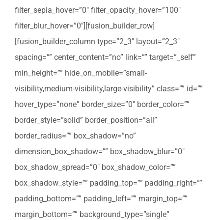
filter_sepia_hover=”0″ filter_opacity_hover=”100″
filter_blur_hover=”0″][fusion_builder_row]
[fusion_builder_column type=”2_3″ layout=”2_3″
spacing=”” center_content=”no” link=”” target=”_self”
min_height=”” hide_on_mobile=”small-
visibility,medium-visibility,large-visibility” class=”” id=””
hover_type=”none” border_size=”0″ border_color=””
border_style=”solid” border_position=”all”
border_radius=”” box_shadow=”no”
dimension_box_shadow=”” box_shadow_blur=”0″
box_shadow_spread=”0″ box_shadow_color=””
box_shadow_style=”” padding_top=”” padding_right=””
padding_bottom=”” padding_left=”” margin_top=””
margin_bottom=”” background_type=”single”