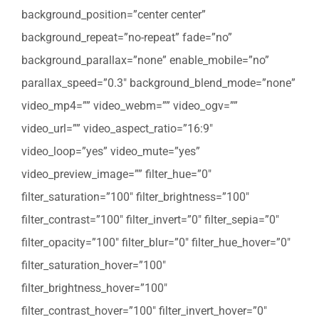
background_position=”center center”
background_repeat=”no-repeat” fade=”no”
background_parallax=”none” enable_mobile=”no”
parallax_speed=”0.3″ background_blend_mode=”none”
video_mp4=”” video_webm=”” video_ogv=””
video_url=”” video_aspect_ratio=”16:9″
video_loop=”yes” video_mute=”yes”
video_preview_image=”” filter_hue=”0″
filter_saturation=”100″ filter_brightness=”100″
filter_contrast=”100″ filter_invert=”0″ filter_sepia=”0″
filter_opacity=”100″ filter_blur=”0″ filter_hue_hover=”0″
filter_saturation_hover=”100″
filter_brightness_hover=”100″
filter_contrast_hover=”100″ filter_invert_hover=”0″