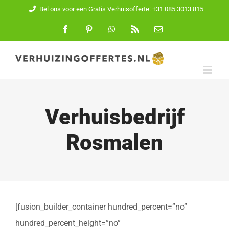
Ga
Bel ons voor een Gratis Verhuisofferte: +31 085 3013 815
naar
Facebook
Pinterest
WhatsApp
Rss
E-
mail
inhoud
Verhuisbedrijf
Rosmalen
[fusion_builder_container hundred_percent=”no”
hundred_percent_height=”no”