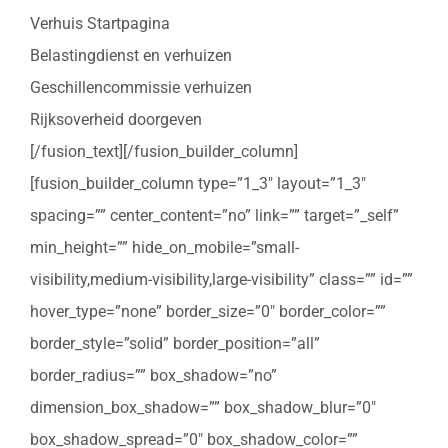
Verhuis Startpagina
Belastingdienst en verhuizen
Geschillencommissie verhuizen
Rijksoverheid doorgeven
[/fusion_text][/fusion_builder_column]
[fusion_builder_column type=”1_3″ layout=”1_3″
spacing=”” center_content=”no” link=”” target=”_self”
min_height=”” hide_on_mobile=”small-
visibility,medium-visibility,large-visibility” class=”” id=””
hover_type=”none” border_size=”0″ border_color=””
border_style=”solid” border_position=”all”
border_radius=”” box_shadow=”no”
dimension_box_shadow=”” box_shadow_blur=”0″
box_shadow_spread=”0″ box_shadow_color=””