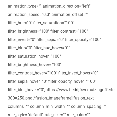
animation_type=”” animation_direction=”left”
animation_speed=”0.3″ animation_offset=””
filter_hue=”0″ filter_saturation=”100″
filter_brightness=”100″ filter_contrast=”100″
filter_invert=”0″ filter_sepia=”0″ filter_opacity=”100″
filter_blur=”0″ filter_hue_hover=”0″
filter_saturation_hover=”100″
filter_brightness_hover=”100″
filter_contrast_hover=”100″ filter_invert_hover=”0″
filter_sepia_hover=”0″ filter_opacity_hover=”100″
filter_blur_hover=”0″]https://www.bedrijfsverhuizingoffert
300×250.png[/fusion_imageframe][fusion_text
columns=”” column_min_width=”” column_spacing=””
rule_style=”default” rule_size=”” rule_color=””