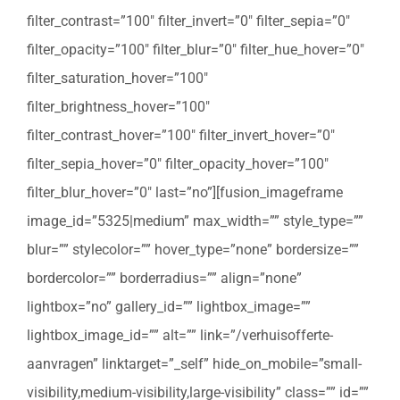
filter_contrast=”100″ filter_invert=”0″ filter_sepia=”0″
filter_opacity=”100″ filter_blur=”0″ filter_hue_hover=”0″
filter_saturation_hover=”100″
filter_brightness_hover=”100″
filter_contrast_hover=”100″ filter_invert_hover=”0″
filter_sepia_hover=”0″ filter_opacity_hover=”100″
filter_blur_hover=”0″ last=”no”][fusion_imageframe
image_id=”5325|medium” max_width=”” style_type=””
blur=”” stylecolor=”” hover_type=”none” bordersize=””
bordercolor=”” borderradius=”” align=”none”
lightbox=”no” gallery_id=”” lightbox_image=””
lightbox_image_id=”” alt=”” link=”/verhuisofferte-
aanvragen” linktarget=”_self” hide_on_mobile=”small-
visibility,medium-visibility,large-visibility” class=”” id=””