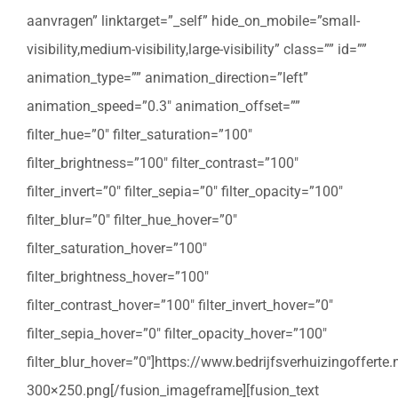
aanvragen” linktarget=”_self” hide_on_mobile=”small-
visibility,medium-visibility,large-visibility” class=”” id=””
animation_type=”” animation_direction=”left”
animation_speed=”0.3″ animation_offset=””
filter_hue=”0″ filter_saturation=”100″
filter_brightness=”100″ filter_contrast=”100″
filter_invert=”0″ filter_sepia=”0″ filter_opacity=”100″
filter_blur=”0″ filter_hue_hover=”0″
filter_saturation_hover=”100″
filter_brightness_hover=”100″
filter_contrast_hover=”100″ filter_invert_hover=”0″
filter_sepia_hover=”0″ filter_opacity_hover=”100″
filter_blur_hover=”0″]https://www.bedrijfsverhuizingoffert
300×250.png[/fusion_imageframe][fusion_text