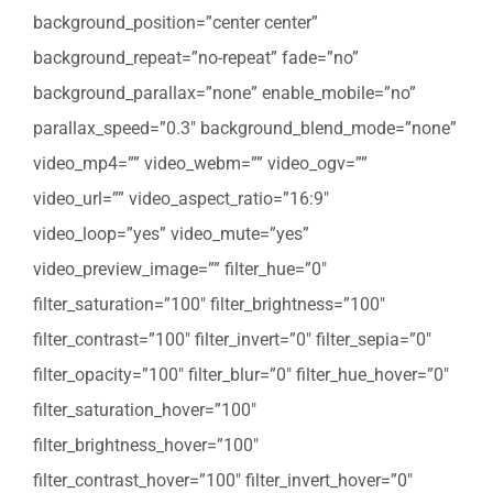
background_position=”center center”
background_repeat=”no-repeat” fade=”no”
background_parallax=”none” enable_mobile=”no”
parallax_speed=”0.3″ background_blend_mode=”none”
video_mp4=”” video_webm=”” video_ogv=””
video_url=”” video_aspect_ratio=”16:9″
video_loop=”yes” video_mute=”yes”
video_preview_image=”” filter_hue=”0″
filter_saturation=”100″ filter_brightness=”100″
filter_contrast=”100″ filter_invert=”0″ filter_sepia=”0″
filter_opacity=”100″ filter_blur=”0″ filter_hue_hover=”0″
filter_saturation_hover=”100″
filter_brightness_hover=”100″
filter_contrast_hover=”100″ filter_invert_hover=”0″