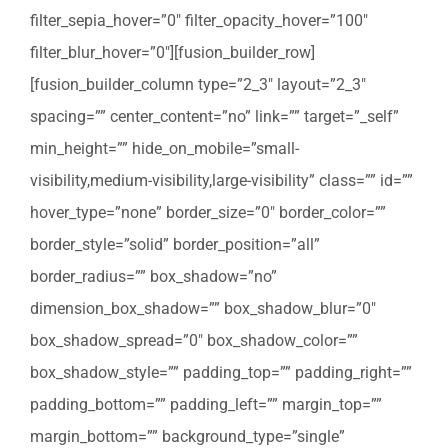
filter_sepia_hover=”0″ filter_opacity_hover=”100″
filter_blur_hover=”0″][fusion_builder_row]
[fusion_builder_column type=”2_3″ layout=”2_3″
spacing=”” center_content=”no” link=”” target=”_self”
min_height=”” hide_on_mobile=”small-
visibility,medium-visibility,large-visibility” class=”” id=””
hover_type=”none” border_size=”0″ border_color=””
border_style=”solid” border_position=”all”
border_radius=”” box_shadow=”no”
dimension_box_shadow=”” box_shadow_blur=”0″
box_shadow_spread=”0″ box_shadow_color=””
box_shadow_style=”” padding_top=”” padding_right=””
padding_bottom=”” padding_left=”” margin_top=””
margin_bottom=”” background_type=”single”