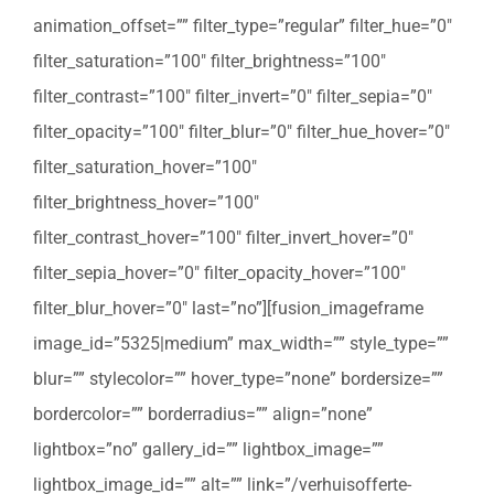
animation_offset=”” filter_type=”regular” filter_hue=”0″
filter_saturation=”100″ filter_brightness=”100″
filter_contrast=”100″ filter_invert=”0″ filter_sepia=”0″
filter_opacity=”100″ filter_blur=”0″ filter_hue_hover=”0″
filter_saturation_hover=”100″
filter_brightness_hover=”100″
filter_contrast_hover=”100″ filter_invert_hover=”0″
filter_sepia_hover=”0″ filter_opacity_hover=”100″
filter_blur_hover=”0″ last=”no”][fusion_imageframe
image_id=”5325|medium” max_width=”” style_type=””
blur=”” stylecolor=”” hover_type=”none” bordersize=””
bordercolor=”” borderradius=”” align=”none”
lightbox=”no” gallery_id=”” lightbox_image=””
lightbox_image_id=”” alt=”” link=”/verhuisofferte-