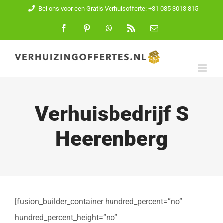
Ga
Bel ons voor een Gratis Verhuisofferte: +31 085 3013 815
naar
Facebook
Pinterest
WhatsApp
Rss
E-
mail
inhoud
Verhuisbedrijf S
Heerenberg
[fusion_builder_container hundred_percent=”no”
hundred_percent_height=”no”