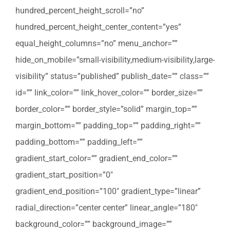
hundred_percent_height_scroll=”no”
hundred_percent_height_center_content=”yes”
equal_height_columns=”no” menu_anchor=””
hide_on_mobile=”small-visibility,medium-visibility,large-
visibility” status=”published” publish_date=”” class=””
id=”” link_color=”” link_hover_color=”” border_size=””
border_color=”” border_style=”solid” margin_top=””
margin_bottom=”” padding_top=”” padding_right=””
padding_bottom=”” padding_left=””
gradient_start_color=”” gradient_end_color=””
gradient_start_position=”0″
gradient_end_position=”100″ gradient_type=”linear”
radial_direction=”center center” linear_angle=”180″
background_color=”” background_image=””