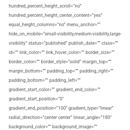
hundred_percent_height_scroll=”no”
hundred_percent_height_center_content=”yes”
equal_height_columns=”no” menu_anchor=””
hide_on_mobile=”small-visibility,medium-visibility,large-
visibility” status=”published” publish_date=”” class=””
id=”” link_color=”” link_hover_color=”” border_size=””
border_color=”” border_style=”solid” margin_top=””
margin_bottom=”” padding_top=”” padding_right=””
padding_bottom=”” padding_left=””
gradient_start_color=”” gradient_end_color=””
gradient_start_position=”0″
gradient_end_position=”100″ gradient_type=”linear”
radial_direction=”center center” linear_angle=”180″
background_color=”” background_image=””