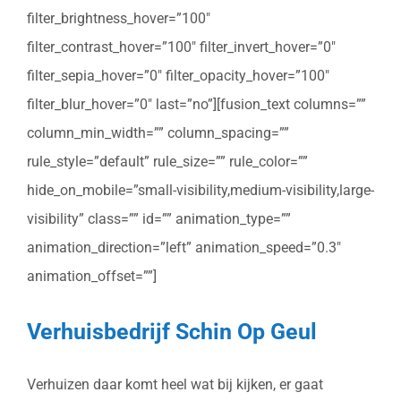
filter_brightness_hover=”100″
filter_contrast_hover=”100″ filter_invert_hover=”0″
filter_sepia_hover=”0″ filter_opacity_hover=”100″
filter_blur_hover=”0″ last=”no”][fusion_text columns=””
column_min_width=”” column_spacing=””
rule_style=”default” rule_size=”” rule_color=””
hide_on_mobile=”small-visibility,medium-visibility,large-
visibility” class=”” id=”” animation_type=””
animation_direction=”left” animation_speed=”0.3″
animation_offset=””]
Verhuisbedrijf Schin Op Geul
Verhuizen daar komt heel wat bij kijken, er gaat