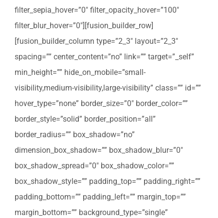
filter_sepia_hover=”0″ filter_opacity_hover=”100″
filter_blur_hover=”0″][fusion_builder_row]
[fusion_builder_column type=”2_3″ layout=”2_3″
spacing=”” center_content=”no” link=”” target=”_self”
min_height=”” hide_on_mobile=”small-
visibility,medium-visibility,large-visibility” class=”” id=””
hover_type=”none” border_size=”0″ border_color=””
border_style=”solid” border_position=”all”
border_radius=”” box_shadow=”no”
dimension_box_shadow=”” box_shadow_blur=”0″
box_shadow_spread=”0″ box_shadow_color=””
box_shadow_style=”” padding_top=”” padding_right=””
padding_bottom=”” padding_left=”” margin_top=””
margin_bottom=”” background_type=”single”