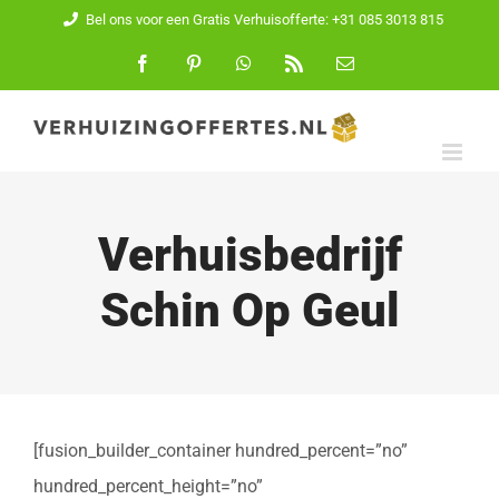
Ga
Bel ons voor een Gratis Verhuisofferte: +31 085 3013 815
naar
Facebook
Pinterest
WhatsApp
Rss
E-
mail
inhoud
Verhuisbedrijf
Schin Op Geul
[fusion_builder_container hundred_percent=”no”
hundred_percent_height=”no”