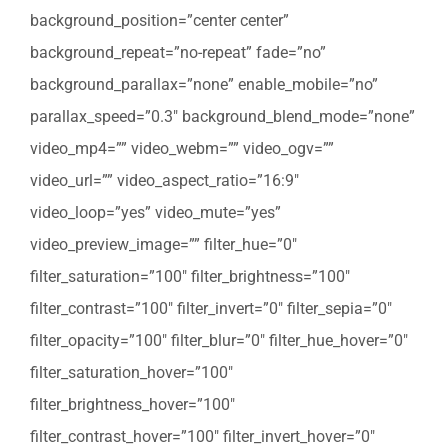
background_position=”center center”
background_repeat=”no-repeat” fade=”no”
background_parallax=”none” enable_mobile=”no”
parallax_speed=”0.3″ background_blend_mode=”none”
video_mp4=”” video_webm=”” video_ogv=””
video_url=”” video_aspect_ratio=”16:9″
video_loop=”yes” video_mute=”yes”
video_preview_image=”” filter_hue=”0″
filter_saturation=”100″ filter_brightness=”100″
filter_contrast=”100″ filter_invert=”0″ filter_sepia=”0″
filter_opacity=”100″ filter_blur=”0″ filter_hue_hover=”0″
filter_saturation_hover=”100″
filter_brightness_hover=”100″
filter_contrast_hover=”100″ filter_invert_hover=”0″