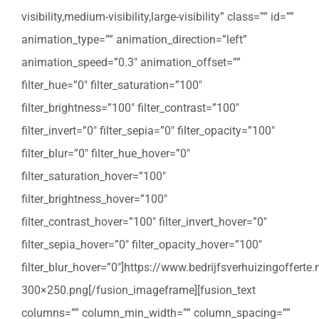
visibility,medium-visibility,large-visibility” class=”” id=””
animation_type=”” animation_direction=”left”
animation_speed=”0.3″ animation_offset=””
filter_hue=”0″ filter_saturation=”100″
filter_brightness=”100″ filter_contrast=”100″
filter_invert=”0″ filter_sepia=”0″ filter_opacity=”100″
filter_blur=”0″ filter_hue_hover=”0″
filter_saturation_hover=”100″
filter_brightness_hover=”100″
filter_contrast_hover=”100″ filter_invert_hover=”0″
filter_sepia_hover=”0″ filter_opacity_hover=”100″
filter_blur_hover=”0″]https://www.bedrijfsverhuizingoffert
300×250.png[/fusion_imageframe][fusion_text
columns=”” column_min_width=”” column_spacing=””