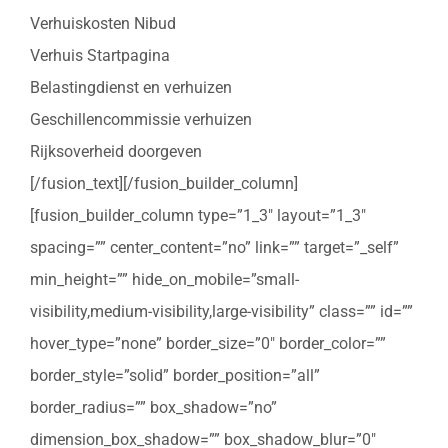
Verhuiskosten Nibud
Verhuis Startpagina
Belastingdienst en verhuizen
Geschillencommissie verhuizen
Rijksoverheid doorgeven
[/fusion_text][/fusion_builder_column]
[fusion_builder_column type=”1_3″ layout=”1_3″
spacing=”” center_content=”no” link=”” target=”_self”
min_height=”” hide_on_mobile=”small-
visibility,medium-visibility,large-visibility” class=”” id=””
hover_type=”none” border_size=”0″ border_color=””
border_style=”solid” border_position=”all”
border_radius=”” box_shadow=”no”
dimension_box_shadow=”” box_shadow_blur=”0″