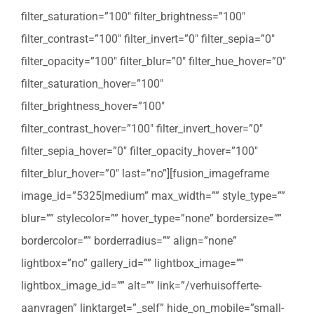
filter_saturation=”100″ filter_brightness=”100″
filter_contrast=”100″ filter_invert=”0″ filter_sepia=”0″
filter_opacity=”100″ filter_blur=”0″ filter_hue_hover=”0″
filter_saturation_hover=”100″
filter_brightness_hover=”100″
filter_contrast_hover=”100″ filter_invert_hover=”0″
filter_sepia_hover=”0″ filter_opacity_hover=”100″
filter_blur_hover=”0″ last=”no”][fusion_imageframe
image_id=”5325|medium” max_width=”” style_type=””
blur=”” stylecolor=”” hover_type=”none” bordersize=””
bordercolor=”” borderradius=”” align=”none”
lightbox=”no” gallery_id=”” lightbox_image=””
lightbox_image_id=”” alt=”” link=”/verhuisofferte-
aanvragen” linktarget=”_self” hide_on_mobile=”small-