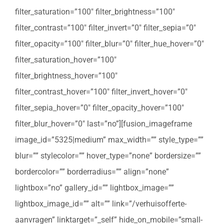
filter_saturation=”100″ filter_brightness=”100″
filter_contrast=”100″ filter_invert=”0″ filter_sepia=”0″
filter_opacity=”100″ filter_blur=”0″ filter_hue_hover=”0″
filter_saturation_hover=”100″
filter_brightness_hover=”100″
filter_contrast_hover=”100″ filter_invert_hover=”0″
filter_sepia_hover=”0″ filter_opacity_hover=”100″
filter_blur_hover=”0″ last=”no”][fusion_imageframe
image_id=”5325|medium” max_width=”” style_type=””
blur=”” stylecolor=”” hover_type=”none” bordersize=””
bordercolor=”” borderradius=”” align=”none”
lightbox=”no” gallery_id=”” lightbox_image=””
lightbox_image_id=”” alt=”” link=”/verhuisofferte-
aanvragen” linktarget=”_self” hide_on_mobile=”small-