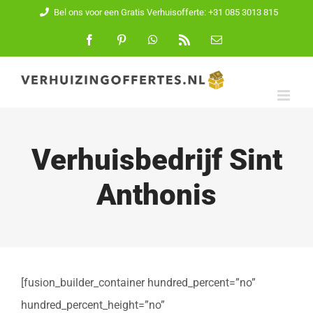
Ga
Bel ons voor een Gratis Verhuisofferte: +31 085 3013 815
naar
Facebook
Pinterest
WhatsApp
Rss
E-
mail
inhoud
Verhuisbedrijf Sint
Anthonis
[fusion_builder_container hundred_percent=”no”
hundred_percent_height=”no”