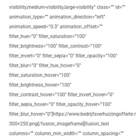
visibility,medium-visibility,large-visibility” class=”” id=””
animation_type=”” animation_direction=”left”
animation_speed=”0.3″ animation_offset=””
filter_hue=”0″ filter_saturation=”100″
filter_brightness=”100″ filter_contrast=”100″
filter_invert=”0″ filter_sepia=”0″ filter_opacity=”100″
filter_blur=”0″ filter_hue_hover=”0″
filter_saturation_hover=”100″
filter_brightness_hover=”100″
filter_contrast_hover=”100″ filter_invert_hover=”0″
filter_sepia_hover=”0″ filter_opacity_hover=”100″
filter_blur_hover=”0″]https://www.bedrijfsverhuizingoffert
300×250.png[/fusion_imageframe][fusion_text
columns=”” column_min_width=”” column_spacing=””