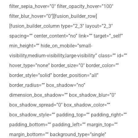
filter_sepia_hover=”0″ filter_opacity_hover=”100″
filter_blur_hover=”0″][fusion_builder_row]
[fusion_builder_column type=”2_3″ layout=”2_3″
spacing=”” center_content=”no” link=”” target=”_self”
min_height=”” hide_on_mobile=”small-
visibility,medium-visibility,large-visibility” class=”” id=””
hover_type=”none” border_size=”0″ border_color=””
border_style=”solid” border_position=”all”
border_radius=”” box_shadow=”no”
dimension_box_shadow=”” box_shadow_blur=”0″
box_shadow_spread=”0″ box_shadow_color=””
box_shadow_style=”” padding_top=”” padding_right=””
padding_bottom=”” padding_left=”” margin_top=””
margin_bottom=”” background_type=”single”