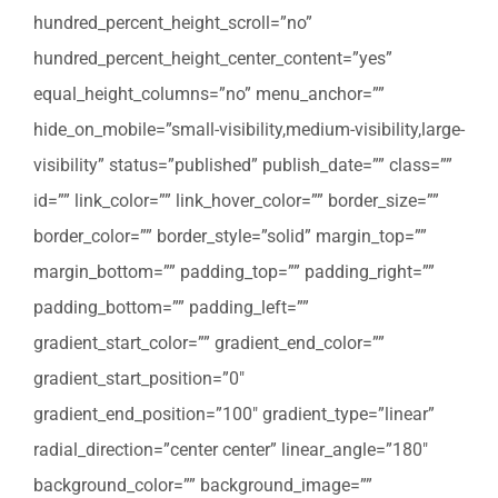
hundred_percent_height_scroll=”no”
hundred_percent_height_center_content=”yes”
equal_height_columns=”no” menu_anchor=””
hide_on_mobile=”small-visibility,medium-visibility,large-
visibility” status=”published” publish_date=”” class=””
id=”” link_color=”” link_hover_color=”” border_size=””
border_color=”” border_style=”solid” margin_top=””
margin_bottom=”” padding_top=”” padding_right=””
padding_bottom=”” padding_left=””
gradient_start_color=”” gradient_end_color=””
gradient_start_position=”0″
gradient_end_position=”100″ gradient_type=”linear”
radial_direction=”center center” linear_angle=”180″
background_color=”” background_image=””