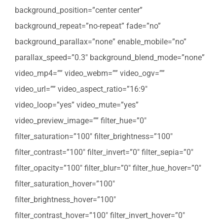
background_position=”center center”
background_repeat=”no-repeat” fade=”no”
background_parallax=”none” enable_mobile=”no”
parallax_speed=”0.3″ background_blend_mode=”none”
video_mp4=”” video_webm=”” video_ogv=””
video_url=”” video_aspect_ratio=”16:9″
video_loop=”yes” video_mute=”yes”
video_preview_image=”” filter_hue=”0″
filter_saturation=”100″ filter_brightness=”100″
filter_contrast=”100″ filter_invert=”0″ filter_sepia=”0″
filter_opacity=”100″ filter_blur=”0″ filter_hue_hover=”0″
filter_saturation_hover=”100″
filter_brightness_hover=”100″
filter_contrast_hover=”100″ filter_invert_hover=”0″