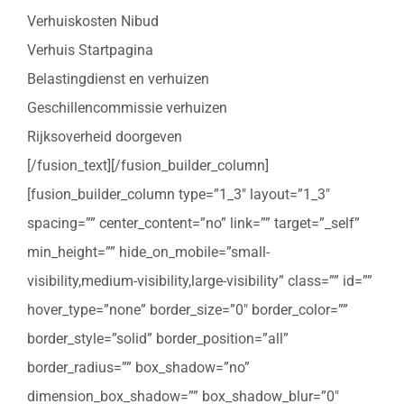
Verhuiskosten Nibud
Verhuis Startpagina
Belastingdienst en verhuizen
Geschillencommissie verhuizen
Rijksoverheid doorgeven
[/fusion_text][/fusion_builder_column]
[fusion_builder_column type=”1_3″ layout=”1_3″
spacing=”” center_content=”no” link=”” target=”_self”
min_height=”” hide_on_mobile=”small-
visibility,medium-visibility,large-visibility” class=”” id=””
hover_type=”none” border_size=”0″ border_color=””
border_style=”solid” border_position=”all”
border_radius=”” box_shadow=”no”
dimension_box_shadow=”” box_shadow_blur=”0″