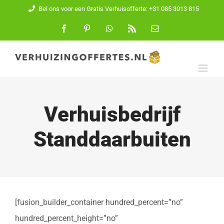
Ga
Bel ons voor een Gratis Verhuisofferte: +31 085 3013 815
naar
Facebook
Pinterest
WhatsApp
Rss
E-
mail
inhoud
Verhuisbedrijf
Standdaarbuiten
[fusion_builder_container hundred_percent=”no”
hundred_percent_height=”no”