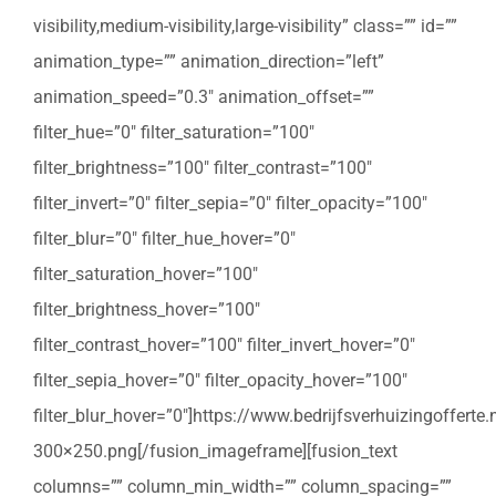
visibility,medium-visibility,large-visibility” class=”” id=””
animation_type=”” animation_direction=”left”
animation_speed=”0.3″ animation_offset=””
filter_hue=”0″ filter_saturation=”100″
filter_brightness=”100″ filter_contrast=”100″
filter_invert=”0″ filter_sepia=”0″ filter_opacity=”100″
filter_blur=”0″ filter_hue_hover=”0″
filter_saturation_hover=”100″
filter_brightness_hover=”100″
filter_contrast_hover=”100″ filter_invert_hover=”0″
filter_sepia_hover=”0″ filter_opacity_hover=”100″
filter_blur_hover=”0″]https://www.bedrijfsverhuizingoffert
300×250.png[/fusion_imageframe][fusion_text
columns=”” column_min_width=”” column_spacing=””