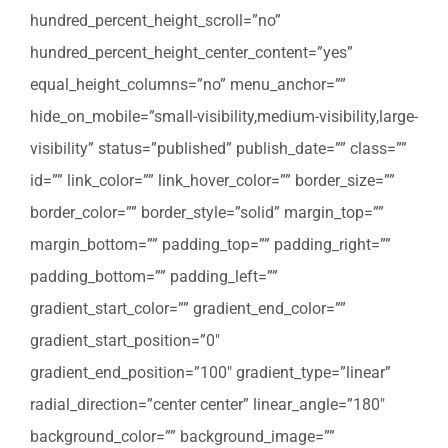
hundred_percent_height_scroll=”no”
hundred_percent_height_center_content=”yes”
equal_height_columns=”no” menu_anchor=””
hide_on_mobile=”small-visibility,medium-visibility,large-
visibility” status=”published” publish_date=”” class=””
id=”” link_color=”” link_hover_color=”” border_size=””
border_color=”” border_style=”solid” margin_top=””
margin_bottom=”” padding_top=”” padding_right=””
padding_bottom=”” padding_left=””
gradient_start_color=”” gradient_end_color=””
gradient_start_position=”0″
gradient_end_position=”100″ gradient_type=”linear”
radial_direction=”center center” linear_angle=”180″
background_color=”” background_image=””