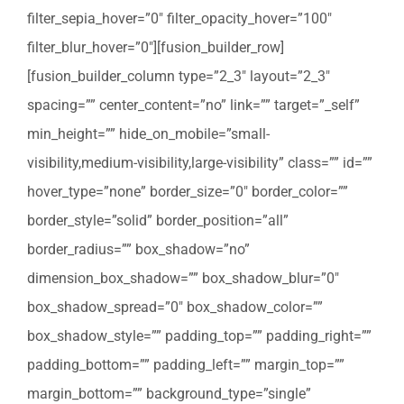
filter_sepia_hover=”0″ filter_opacity_hover=”100″
filter_blur_hover=”0″][fusion_builder_row]
[fusion_builder_column type=”2_3″ layout=”2_3″
spacing=”” center_content=”no” link=”” target=”_self”
min_height=”” hide_on_mobile=”small-
visibility,medium-visibility,large-visibility” class=”” id=””
hover_type=”none” border_size=”0″ border_color=””
border_style=”solid” border_position=”all”
border_radius=”” box_shadow=”no”
dimension_box_shadow=”” box_shadow_blur=”0″
box_shadow_spread=”0″ box_shadow_color=””
box_shadow_style=”” padding_top=”” padding_right=””
padding_bottom=”” padding_left=”” margin_top=””
margin_bottom=”” background_type=”single”