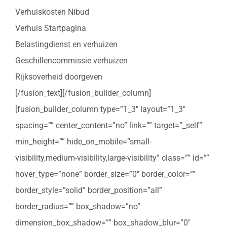
Verhuiskosten Nibud
Verhuis Startpagina
Belastingdienst en verhuizen
Geschillencommissie verhuizen
Rijksoverheid doorgeven
[/fusion_text][/fusion_builder_column]
[fusion_builder_column type=”1_3″ layout=”1_3″
spacing=”” center_content=”no” link=”” target=”_self”
min_height=”” hide_on_mobile=”small-
visibility,medium-visibility,large-visibility” class=”” id=””
hover_type=”none” border_size=”0″ border_color=””
border_style=”solid” border_position=”all”
border_radius=”” box_shadow=”no”
dimension_box_shadow=”” box_shadow_blur=”0″