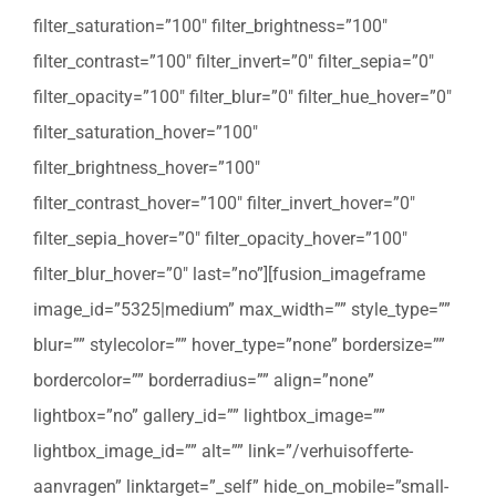
filter_saturation=”100″ filter_brightness=”100″
filter_contrast=”100″ filter_invert=”0″ filter_sepia=”0″
filter_opacity=”100″ filter_blur=”0″ filter_hue_hover=”0″
filter_saturation_hover=”100″
filter_brightness_hover=”100″
filter_contrast_hover=”100″ filter_invert_hover=”0″
filter_sepia_hover=”0″ filter_opacity_hover=”100″
filter_blur_hover=”0″ last=”no”][fusion_imageframe
image_id=”5325|medium” max_width=”” style_type=””
blur=”” stylecolor=”” hover_type=”none” bordersize=””
bordercolor=”” borderradius=”” align=”none”
lightbox=”no” gallery_id=”” lightbox_image=””
lightbox_image_id=”” alt=”” link=”/verhuisofferte-
aanvragen” linktarget=”_self” hide_on_mobile=”small-