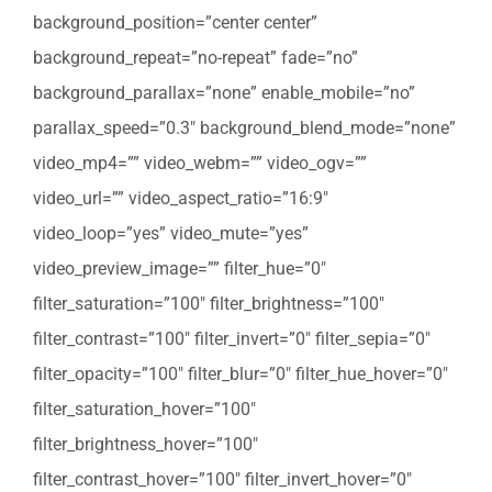
background_position=”center center”
background_repeat=”no-repeat” fade=”no”
background_parallax=”none” enable_mobile=”no”
parallax_speed=”0.3″ background_blend_mode=”none”
video_mp4=”” video_webm=”” video_ogv=””
video_url=”” video_aspect_ratio=”16:9″
video_loop=”yes” video_mute=”yes”
video_preview_image=”” filter_hue=”0″
filter_saturation=”100″ filter_brightness=”100″
filter_contrast=”100″ filter_invert=”0″ filter_sepia=”0″
filter_opacity=”100″ filter_blur=”0″ filter_hue_hover=”0″
filter_saturation_hover=”100″
filter_brightness_hover=”100″
filter_contrast_hover=”100″ filter_invert_hover=”0″