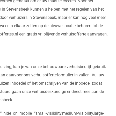
 worden gemaakt om er uw thuis te creëren. Voor het
rs in Stevensbeek kunnen u helpen met het regelen van het
door verhuizers in Stevensbeek, maar er kan nog veel meer
eer in elkaar zetten op de nieuwe locatie behoren tot de
fertes.nl een gratis vrijblijvende verhuisofferte aanvragen.
huizing, kan je van onze betrouwbare verhuisbedrijf gebruik
 kan daarvoor ons verhuisofferteformulier in vullen. Vul uw
huizen inboedel of het omschrijven van de inboedel zodat
rstuurd gaan onze verhuisdeskundige er direct mee aan de
ensbeek.
 hide_on_mobile=”small-visibility,medium-visibility,large-