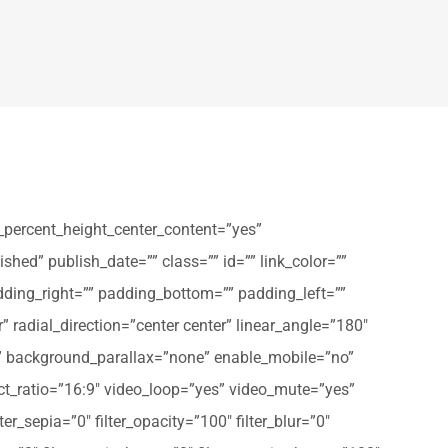
_percent_height_center_content=”yes”
shed” publish_date=”” class=”” id=”” link_color=””
dding_right=”” padding_bottom=”” padding_left=””
” radial_direction=”center center” linear_angle=”180″
” background_parallax=”none” enable_mobile=”no”
t_ratio=”16:9″ video_loop=”yes” video_mute=”yes”
ter_sepia=”0″ filter_opacity=”100″ filter_blur=”0″