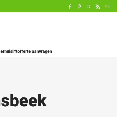
Facebook
Pinterest
WhatsApp
Rss
E-
mail
erhuisliftofferte aanvragen
nsbeek