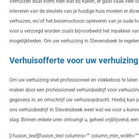
Verhuizen daar komt heel wat bij kijken, er gaat vaak veel
inleveren van de sleutels van je huidige huis moeten er di
verhuizen, en/of het bezemschoon opleveren van je oude hu
voor u verzorgd worden zoals bijvoorbeeld het inpakken va
mogelijkheden. Om uw verhuizing in Stevensbeek te regelen m
Verhuisofferte voor uw verhuizin
Om uw verhuizing snel professioneel en vlekkeloos te laten 
maken door een professioneel verhuisbedrijf voor verhuizinge
gegevens in, en omschrijf uw verhuisopdracht. Hierbij kan 
ons verhuisbedrijf in Stevensbeek weet wat we voor u kunne
slag. Binnen enkele uren ontvangt u, geheel vrijblijvend, ee
[/fusion_text][fusion_text columns=”” column_min_width=”” c