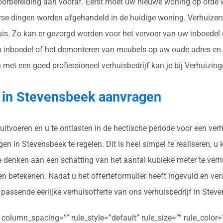
 voorbereiding aan vooraf. Eerst moet uw nieuwe woning op orde
verse dingen worden afgehandeld in de huidige woning. Verhuize
is. Zo kan er gezorgd worden voor het vervoer van uw inboedel 
n inboedel of het demonteren van meubels op uw oude adres en w
et een goed professioneel verhuisbedrijf kan je bij Verhuizingof
g in Stevensbeek aanvragen
uitvoeren en u te ontlasten in de hectische periode voor een ver
n in Stevensbeek te regelen. Dit is heel simpel te realiseren, u
je denken aan een schatting van het aantal kubieke meter te ver
n betekenen. Nadat u het offerteformulier heeft ingevuld en ve
n passende eerlijke verhuisofferte van ons verhuisbedrijf in Stev
olumn_spacing=”” rule_style=”default” rule_size=”” rule_color=””