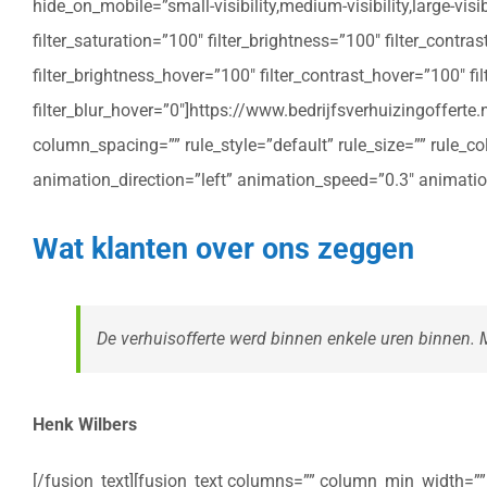
hide_on_mobile=”small-visibility,medium-visibility,large-vis
filter_saturation=”100″ filter_brightness=”100″ filter_contras
filter_brightness_hover=”100″ filter_contrast_hover=”100″ fil
filter_blur_hover=”0″]https://www.bedrijfsverhuizingoffe
column_spacing=”” rule_style=”default” rule_size=”” rule_colo
animation_direction=”left” animation_speed=”0.3″ animatio
Wat klanten over ons zeggen
De verhuisofferte werd binnen enkele uren binnen. Me
Henk Wilbers
[/fusion_text][fusion_text columns=”” column_min_width=”” c