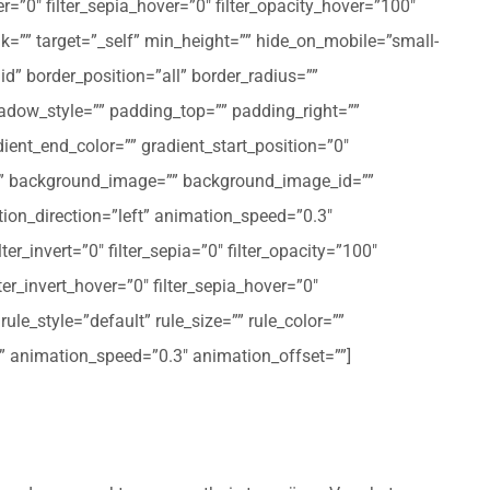
er=”0″ filter_sepia_hover=”0″ filter_opacity_hover=”100″
nk=”” target=”_self” min_height=”” hide_on_mobile=”small-
olid” border_position=”all” border_radius=””
ow_style=”” padding_top=”” padding_right=””
ent_end_color=”” gradient_start_position=”0″
r=”” background_image=”” background_image_id=””
on_direction=”left” animation_speed=”0.3″
ter_invert=”0″ filter_sepia=”0″ filter_opacity=”100″
lter_invert_hover=”0″ filter_sepia_hover=”0″
le_style=”default” rule_size=”” rule_color=””
eft” animation_speed=”0.3″ animation_offset=””]