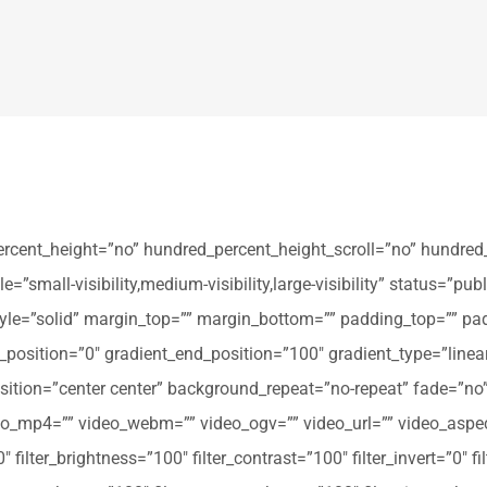
ercent_height=”no” hundred_percent_height_scroll=”no” hundred
all-visibility,medium-visibility,large-visibility” status=”publi
_style=”solid” margin_top=”” margin_bottom=”” padding_top=”” pa
t_position=”0″ gradient_end_position=”100″ gradient_type=”linear
tion=”center center” background_repeat=”no-repeat” fade=”no
_mp4=”” video_webm=”” video_ogv=”” video_url=”” video_aspec
filter_brightness=”100″ filter_contrast=”100″ filter_invert=”0″ fil