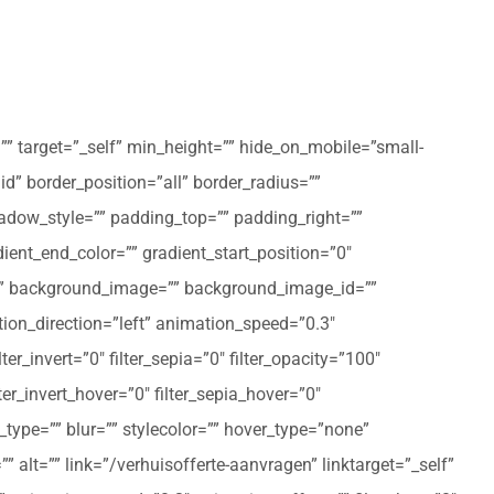
”” target=”_self” min_height=”” hide_on_mobile=”small-
olid” border_position=”all” border_radius=””
ow_style=”” padding_top=”” padding_right=””
ent_end_color=”” gradient_start_position=”0″
r=”” background_image=”” background_image_id=””
on_direction=”left” animation_speed=”0.3″
ter_invert=”0″ filter_sepia=”0″ filter_opacity=”100″
lter_invert_hover=”0″ filter_sepia_hover=”0″
type=”” blur=”” stylecolor=”” hover_type=”none”
 alt=”” link=”/verhuisofferte-aanvragen” linktarget=”_self”