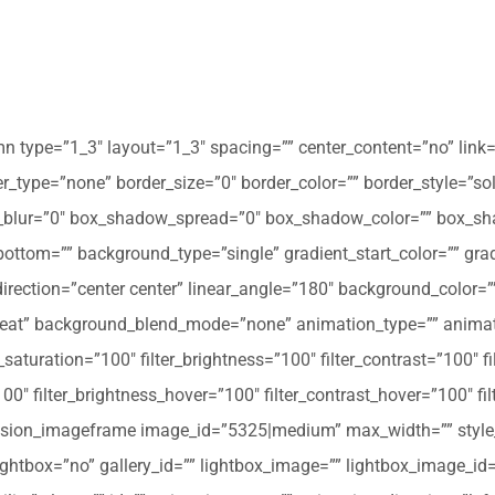
mn type=”1_3″ layout=”1_3″ spacing=”” center_content=”no” link=
 hover_type=”none” border_size=”0″ border_color=”” border_style=”s
ur=”0″ box_shadow_spread=”0″ box_shadow_color=”” box_shad
ttom=”” background_type=”single” gradient_start_color=”” gradi
_direction=”center center” linear_angle=”180″ background_colo
peat” background_blend_mode=”none” animation_type=”” animati
r_saturation=”100″ filter_brightness=”100″ filter_contrast=”100″ fil
”100″ filter_brightness_hover=”100″ filter_contrast_hover=”100″ fi
][fusion_imageframe image_id=”5325|medium” max_width=”” style_
ightbox=”no” gallery_id=”” lightbox_image=”” lightbox_image_id=””