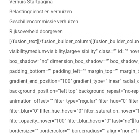
Verhuis Startpagina
Belastingdienst en verhuizen
Geschillencommissie verhuizen
Rijksoverheid doorgeven
[/fusion_text][/fusion_builder_column][fusion_builder_colu
visibility,medium-visibility,large-visibility” class=”” id=””
box_shadow=”no” dimension_box_shadow=”” box_shadow_bl
padding_bottom=”” padding_left=”” margin_top=”” margin_bo
gradient_end_position=”100″ gradient_type=”linear” radial
background_position=”left top” background_repeat=”no-re
animation_offset=”” filter_type=”regular” filter_hue=”0″ filte
filter_blur=”0″ filter_hue_hover=”0″ filter_saturation_hover=
filter_opacity_hover=”100″ filter_blur_hover=”0″ last=”no”
bordersize=”” bordercolor=”” borderradius=”” align=”none” l