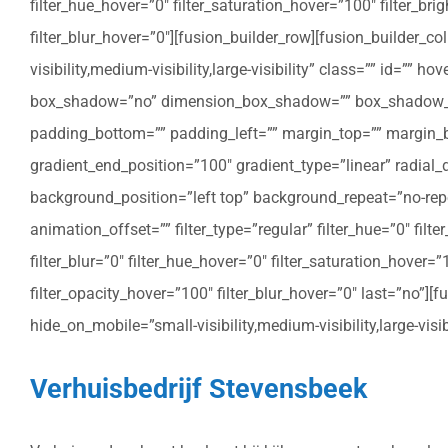
filter_hue_hover=”0″ filter_saturation_hover=”100″ filter_bri
filter_blur_hover=”0″][fusion_builder_row][fusion_builder_c
visibility,medium-visibility,large-visibility” class=”” id=””
box_shadow=”no” dimension_box_shadow=”” box_shadow_bl
padding_bottom=”” padding_left=”” margin_top=”” margin_bo
gradient_end_position=”100″ gradient_type=”linear” radial
background_position=”left top” background_repeat=”no-re
animation_offset=”” filter_type=”regular” filter_hue=”0″ filte
filter_blur=”0″ filter_hue_hover=”0″ filter_saturation_hover=
filter_opacity_hover=”100″ filter_blur_hover=”0″ last=”no”]
hide_on_mobile=”small-visibility,medium-visibility,large-vis
Verhuisbedrijf Stevensbeek