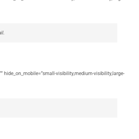
il.
 hide_on_mobile=”small-visibility,medium-visibility,large-