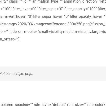
ibility” class=”” id=”” animation_type=”” animation_direction=”le
t=”100″ filter_invert=”0″ filter_sepia=”0″ filter_opacity=”100″ filt
ter_invert_hover=”0″ filter_sepia_hover=”0″ filter_opacity_hover=
rte.nl/storage/2020/03/vraageenofferteaan-300×250.png[/fusio
r=”” hide_on_mobile=”small-visibility,medium-visibility,large-vis
n_offset=””]
t een eerlijke prijs.
olumn_spacing=”” rule_style=”default” rule_size=”” rule_color=””