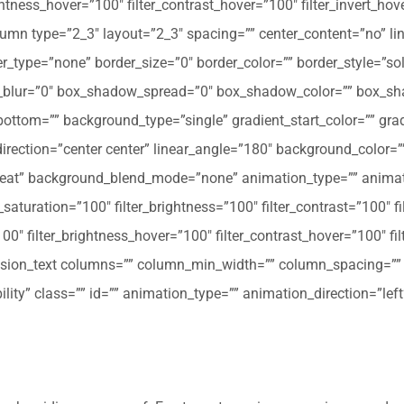
ghtness_hover=”100″ filter_contrast_hover=”100″ filter_invert_hov
olumn type=”2_3″ layout=”2_3″ spacing=”” center_content=”no” li
 hover_type=”none” border_size=”0″ border_color=”” border_style=”s
ur=”0″ box_shadow_spread=”0″ box_shadow_color=”” box_shad
ttom=”” background_type=”single” gradient_start_color=”” gradi
_direction=”center center” linear_angle=”180″ background_colo
peat” background_blend_mode=”none” animation_type=”” animati
r_saturation=”100″ filter_brightness=”100″ filter_contrast=”100″ fil
”100″ filter_brightness_hover=”100″ filter_contrast_hover=”100″ fi
[fusion_text columns=”” column_min_width=”” column_spacing=”” ru
ibility” class=”” id=”” animation_type=”” animation_direction=”l