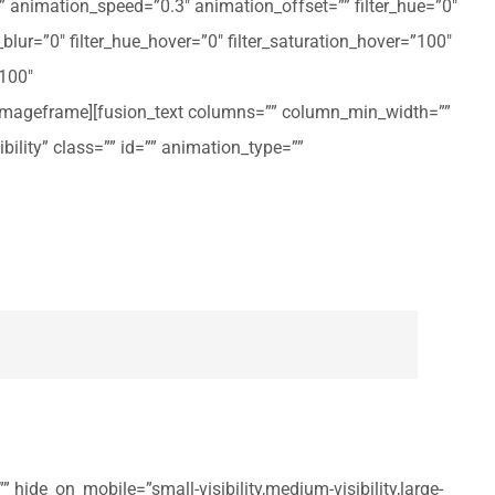
ft” animation_speed=”0.3″ animation_offset=”” filter_hue=”0″
er_blur=”0″ filter_hue_hover=”0″ filter_saturation_hover=”100″
”100″
n_imageframe][fusion_text columns=”” column_min_width=””
ibility” class=”” id=”” animation_type=””
 hide_on_mobile=”small-visibility,medium-visibility,large-