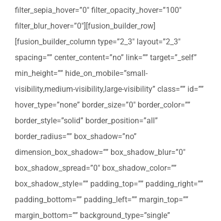
filter_sepia_hover=”0″ filter_opacity_hover=”100″
filter_blur_hover=”0″][fusion_builder_row]
[fusion_builder_column type=”2_3″ layout=”2_3″
spacing=”” center_content=”no” link=”” target=”_self”
min_height=”” hide_on_mobile=”small-
visibility,medium-visibility,large-visibility” class=”” id=””
hover_type=”none” border_size=”0″ border_color=””
border_style=”solid” border_position=”all”
border_radius=”” box_shadow=”no”
dimension_box_shadow=”” box_shadow_blur=”0″
box_shadow_spread=”0″ box_shadow_color=””
box_shadow_style=”” padding_top=”” padding_right=””
padding_bottom=”” padding_left=”” margin_top=””
margin_bottom=”” background_type=”single”