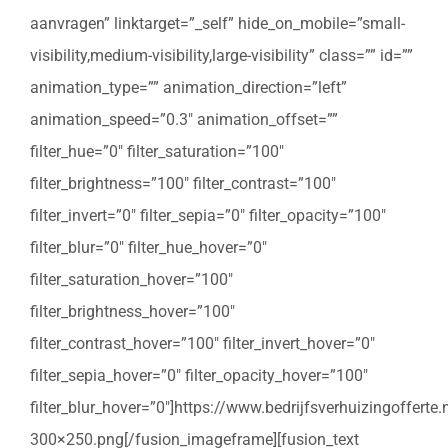
aanvragen” linktarget=”_self” hide_on_mobile=”small-
visibility,medium-visibility,large-visibility” class=”” id=””
animation_type=”” animation_direction=”left”
animation_speed=”0.3″ animation_offset=””
filter_hue=”0″ filter_saturation=”100″
filter_brightness=”100″ filter_contrast=”100″
filter_invert=”0″ filter_sepia=”0″ filter_opacity=”100″
filter_blur=”0″ filter_hue_hover=”0″
filter_saturation_hover=”100″
filter_brightness_hover=”100″
filter_contrast_hover=”100″ filter_invert_hover=”0″
filter_sepia_hover=”0″ filter_opacity_hover=”100″
filter_blur_hover=”0″]https://www.bedrijfsverhuizingoffert
300×250.png[/fusion_imageframe][fusion_text