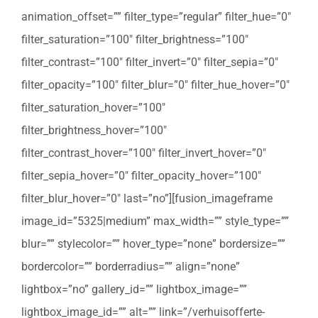
animation_offset=”” filter_type=”regular” filter_hue=”0″
filter_saturation=”100″ filter_brightness=”100″
filter_contrast=”100″ filter_invert=”0″ filter_sepia=”0″
filter_opacity=”100″ filter_blur=”0″ filter_hue_hover=”0″
filter_saturation_hover=”100″
filter_brightness_hover=”100″
filter_contrast_hover=”100″ filter_invert_hover=”0″
filter_sepia_hover=”0″ filter_opacity_hover=”100″
filter_blur_hover=”0″ last=”no”][fusion_imageframe
image_id=”5325|medium” max_width=”” style_type=””
blur=”” stylecolor=”” hover_type=”none” bordersize=””
bordercolor=”” borderradius=”” align=”none”
lightbox=”no” gallery_id=”” lightbox_image=””
lightbox_image_id=”” alt=”” link=”/verhuisofferte-