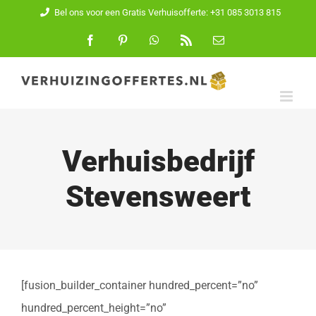
Ga
Bel ons voor een Gratis Verhuisofferte: +31 085 3013 815
naar
Facebook
Pinterest
WhatsApp
Rss
E-
mail
inhoud
Verhuisbedrijf
Stevensweert
[fusion_builder_container hundred_percent=”no”
hundred_percent_height=”no”