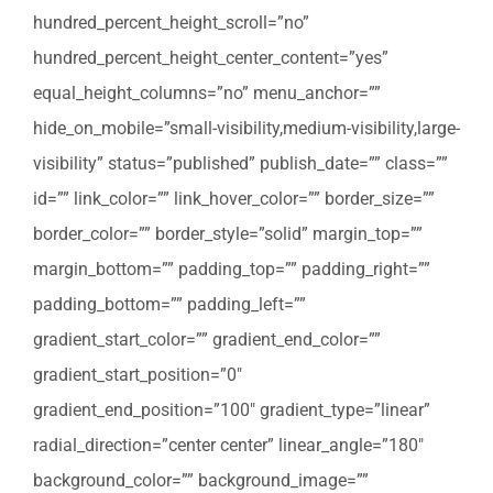
hundred_percent_height_scroll=”no”
hundred_percent_height_center_content=”yes”
equal_height_columns=”no” menu_anchor=””
hide_on_mobile=”small-visibility,medium-visibility,large-
visibility” status=”published” publish_date=”” class=””
id=”” link_color=”” link_hover_color=”” border_size=””
border_color=”” border_style=”solid” margin_top=””
margin_bottom=”” padding_top=”” padding_right=””
padding_bottom=”” padding_left=””
gradient_start_color=”” gradient_end_color=””
gradient_start_position=”0″
gradient_end_position=”100″ gradient_type=”linear”
radial_direction=”center center” linear_angle=”180″
background_color=”” background_image=””