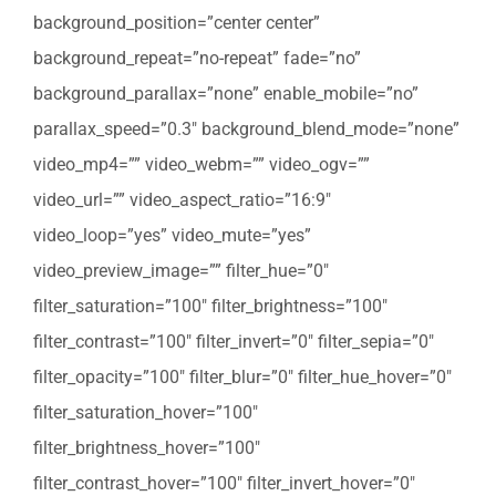
background_position=”center center”
background_repeat=”no-repeat” fade=”no”
background_parallax=”none” enable_mobile=”no”
parallax_speed=”0.3″ background_blend_mode=”none”
video_mp4=”” video_webm=”” video_ogv=””
video_url=”” video_aspect_ratio=”16:9″
video_loop=”yes” video_mute=”yes”
video_preview_image=”” filter_hue=”0″
filter_saturation=”100″ filter_brightness=”100″
filter_contrast=”100″ filter_invert=”0″ filter_sepia=”0″
filter_opacity=”100″ filter_blur=”0″ filter_hue_hover=”0″
filter_saturation_hover=”100″
filter_brightness_hover=”100″
filter_contrast_hover=”100″ filter_invert_hover=”0″