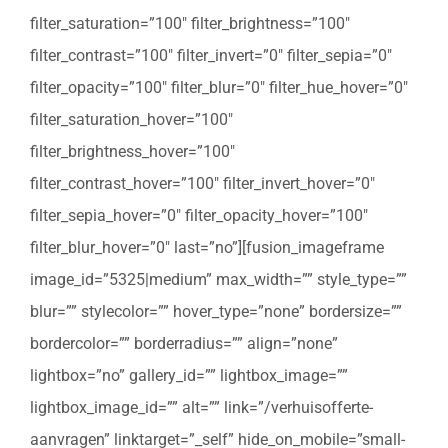
filter_saturation=”100″ filter_brightness=”100″
filter_contrast=”100″ filter_invert=”0″ filter_sepia=”0″
filter_opacity=”100″ filter_blur=”0″ filter_hue_hover=”0″
filter_saturation_hover=”100″
filter_brightness_hover=”100″
filter_contrast_hover=”100″ filter_invert_hover=”0″
filter_sepia_hover=”0″ filter_opacity_hover=”100″
filter_blur_hover=”0″ last=”no”][fusion_imageframe
image_id=”5325|medium” max_width=”” style_type=””
blur=”” stylecolor=”” hover_type=”none” bordersize=””
bordercolor=”” borderradius=”” align=”none”
lightbox=”no” gallery_id=”” lightbox_image=””
lightbox_image_id=”” alt=”” link=”/verhuisofferte-
aanvragen” linktarget=”_self” hide_on_mobile=”small-