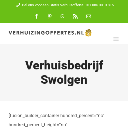
Ga
Bel ons voor een Gratis Verhuisofferte: +31 085 3013 815
naar
Facebook
Pinterest
WhatsApp
Rss
E-
mail
inhoud
Verhuisbedrijf
Swolgen
[fusion_builder_container hundred_percent=”no”
hundred_percent_height=”no”