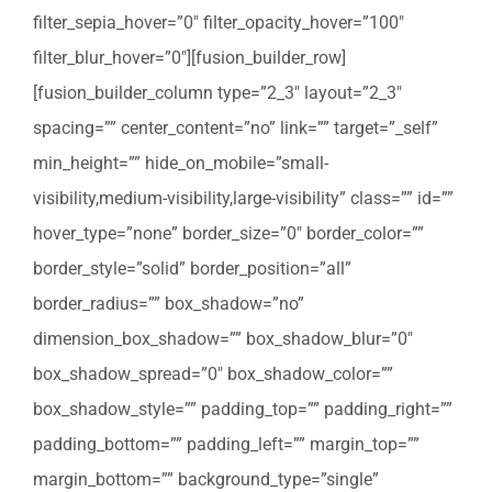
filter_sepia_hover=”0″ filter_opacity_hover=”100″
filter_blur_hover=”0″][fusion_builder_row]
[fusion_builder_column type=”2_3″ layout=”2_3″
spacing=”” center_content=”no” link=”” target=”_self”
min_height=”” hide_on_mobile=”small-
visibility,medium-visibility,large-visibility” class=”” id=””
hover_type=”none” border_size=”0″ border_color=””
border_style=”solid” border_position=”all”
border_radius=”” box_shadow=”no”
dimension_box_shadow=”” box_shadow_blur=”0″
box_shadow_spread=”0″ box_shadow_color=””
box_shadow_style=”” padding_top=”” padding_right=””
padding_bottom=”” padding_left=”” margin_top=””
margin_bottom=”” background_type=”single”