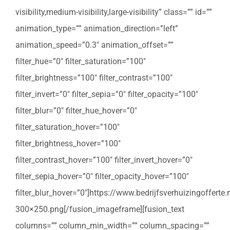
visibility,medium-visibility,large-visibility” class=”” id=””
animation_type=”” animation_direction=”left”
animation_speed=”0.3″ animation_offset=””
filter_hue=”0″ filter_saturation=”100″
filter_brightness=”100″ filter_contrast=”100″
filter_invert=”0″ filter_sepia=”0″ filter_opacity=”100″
filter_blur=”0″ filter_hue_hover=”0″
filter_saturation_hover=”100″
filter_brightness_hover=”100″
filter_contrast_hover=”100″ filter_invert_hover=”0″
filter_sepia_hover=”0″ filter_opacity_hover=”100″
filter_blur_hover=”0″]https://www.bedrijfsverhuizingoffert
300×250.png[/fusion_imageframe][fusion_text
columns=”” column_min_width=”” column_spacing=””