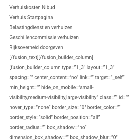
Verhuiskosten Nibud
Verhuis Startpagina
Belastingdienst en verhuizen
Geschillencommissie verhuizen
Rijksoverheid doorgeven
[/fusion_text][/fusion_builder_column]
[fusion_builder_column type=”1_3″ layout=”1_3″
spacing=”” center_content=”no” link=”” target=”_self”
min_height=”” hide_on_mobile=”small-
visibility,medium-visibility,large-visibility” class=”” id=””
hover_type=”none” border_size=”0″ border_color=””
border_style=”solid” border_position=”all”
border_radius=”” box_shadow=”no”
dimension_box_shadow=”” box_shadow_blur=”0″