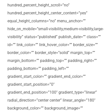
hundred_percent_height_scroll=”no”
hundred_percent_height_center_content=”yes”
equal_height_columns=”no” menu_anchor=””
hide_on_mobile=”small-visibility,medium-visibility,large-
visibility” status=”published” publish_date=”” class=””
id=”” link_color=”” link_hover_color=”” border_size=””
border_color=”” border_style=”solid” margin_top=””
margin_bottom=”” padding_top=”” padding_right=””
padding_bottom=”” padding_left=””
gradient_start_color=”” gradient_end_color=””
gradient_start_position=”0″
gradient_end_position=”100″ gradient_type=”linear”
radial_direction=”center center” linear_angle=”180″
background_color=”” background_image=””