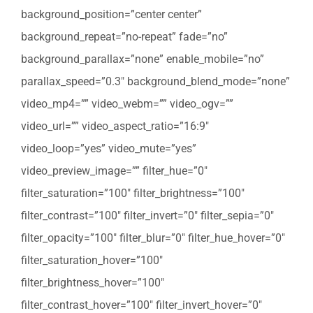
background_position=”center center”
background_repeat=”no-repeat” fade=”no”
background_parallax=”none” enable_mobile=”no”
parallax_speed=”0.3″ background_blend_mode=”none”
video_mp4=”” video_webm=”” video_ogv=””
video_url=”” video_aspect_ratio=”16:9″
video_loop=”yes” video_mute=”yes”
video_preview_image=”” filter_hue=”0″
filter_saturation=”100″ filter_brightness=”100″
filter_contrast=”100″ filter_invert=”0″ filter_sepia=”0″
filter_opacity=”100″ filter_blur=”0″ filter_hue_hover=”0″
filter_saturation_hover=”100″
filter_brightness_hover=”100″
filter_contrast_hover=”100″ filter_invert_hover=”0″