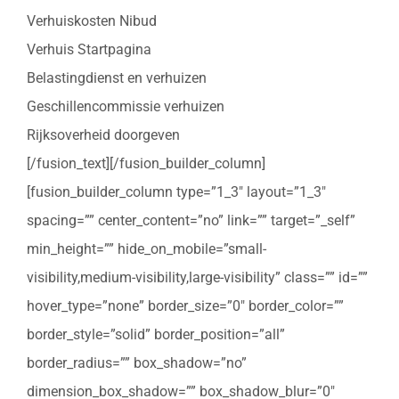
Verhuiskosten Nibud
Verhuis Startpagina
Belastingdienst en verhuizen
Geschillencommissie verhuizen
Rijksoverheid doorgeven
[/fusion_text][/fusion_builder_column]
[fusion_builder_column type=”1_3″ layout=”1_3″
spacing=”” center_content=”no” link=”” target=”_self”
min_height=”” hide_on_mobile=”small-
visibility,medium-visibility,large-visibility” class=”” id=””
hover_type=”none” border_size=”0″ border_color=””
border_style=”solid” border_position=”all”
border_radius=”” box_shadow=”no”
dimension_box_shadow=”” box_shadow_blur=”0″