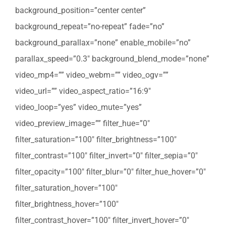
background_position=”center center”
background_repeat=”no-repeat” fade=”no”
background_parallax=”none” enable_mobile=”no”
parallax_speed=”0.3″ background_blend_mode=”none”
video_mp4=”” video_webm=”” video_ogv=””
video_url=”” video_aspect_ratio=”16:9″
video_loop=”yes” video_mute=”yes”
video_preview_image=”” filter_hue=”0″
filter_saturation=”100″ filter_brightness=”100″
filter_contrast=”100″ filter_invert=”0″ filter_sepia=”0″
filter_opacity=”100″ filter_blur=”0″ filter_hue_hover=”0″
filter_saturation_hover=”100″
filter_brightness_hover=”100″
filter_contrast_hover=”100″ filter_invert_hover=”0″