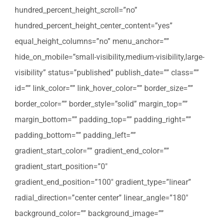
hundred_percent_height_scroll=”no”
hundred_percent_height_center_content=”yes”
equal_height_columns=”no” menu_anchor=””
hide_on_mobile=”small-visibility,medium-visibility,large-
visibility” status=”published” publish_date=”” class=””
id=”” link_color=”” link_hover_color=”” border_size=””
border_color=”” border_style=”solid” margin_top=””
margin_bottom=”” padding_top=”” padding_right=””
padding_bottom=”” padding_left=””
gradient_start_color=”” gradient_end_color=””
gradient_start_position=”0″
gradient_end_position=”100″ gradient_type=”linear”
radial_direction=”center center” linear_angle=”180″
background_color=”” background_image=””