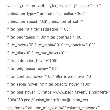
visibility,medium-visibility,large-visibility” class=”” id=””
animation_type=”” animation_direction=”left”
animation_speed=”0.3″ animation_offset=””
filter_hue=”0″ filter_saturation=”100″
filter_brightness=”100″ filter_contrast=”100″
filter_invert=”0″ filter_sepia=”0″ filter_opacity=”100″
filter_blur=”0″ filter_hue_hover=”0″
filter_saturation_hover=”100″
filter_brightness_hover=”100″
filter_contrast_hover=”100″ filter_invert_hover=”0″
filter_sepia_hover=”0″ filter_opacity_hover=”100″
filter_blur_hover=”0″]https://www.bedrijfsverhuizingoffert
300×250.png[/fusion_imageframe][fusion_text
columns=”” column_min_width=”” column_spacing=””