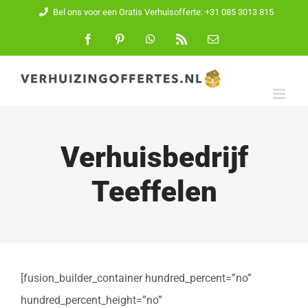
Ga
Bel ons voor een Gratis Verhuisofferte: +31 085 3013 815
naar
Facebook
Pinterest
WhatsApp
Rss
E-
mail
inhoud
Verhuisbedrijf
Teeffelen
[fusion_builder_container hundred_percent=”no”
hundred_percent_height=”no”