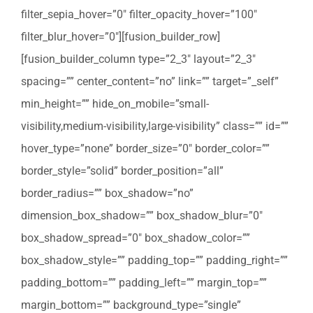
filter_sepia_hover=”0″ filter_opacity_hover=”100″
filter_blur_hover=”0″][fusion_builder_row]
[fusion_builder_column type=”2_3″ layout=”2_3″
spacing=”” center_content=”no” link=”” target=”_self”
min_height=”” hide_on_mobile=”small-
visibility,medium-visibility,large-visibility” class=”” id=””
hover_type=”none” border_size=”0″ border_color=””
border_style=”solid” border_position=”all”
border_radius=”” box_shadow=”no”
dimension_box_shadow=”” box_shadow_blur=”0″
box_shadow_spread=”0″ box_shadow_color=””
box_shadow_style=”” padding_top=”” padding_right=””
padding_bottom=”” padding_left=”” margin_top=””
margin_bottom=”” background_type=”single”