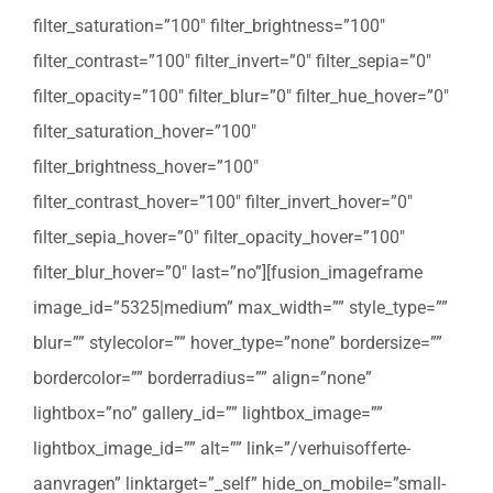
filter_saturation=”100″ filter_brightness=”100″
filter_contrast=”100″ filter_invert=”0″ filter_sepia=”0″
filter_opacity=”100″ filter_blur=”0″ filter_hue_hover=”0″
filter_saturation_hover=”100″
filter_brightness_hover=”100″
filter_contrast_hover=”100″ filter_invert_hover=”0″
filter_sepia_hover=”0″ filter_opacity_hover=”100″
filter_blur_hover=”0″ last=”no”][fusion_imageframe
image_id=”5325|medium” max_width=”” style_type=””
blur=”” stylecolor=”” hover_type=”none” bordersize=””
bordercolor=”” borderradius=”” align=”none”
lightbox=”no” gallery_id=”” lightbox_image=””
lightbox_image_id=”” alt=”” link=”/verhuisofferte-
aanvragen” linktarget=”_self” hide_on_mobile=”small-