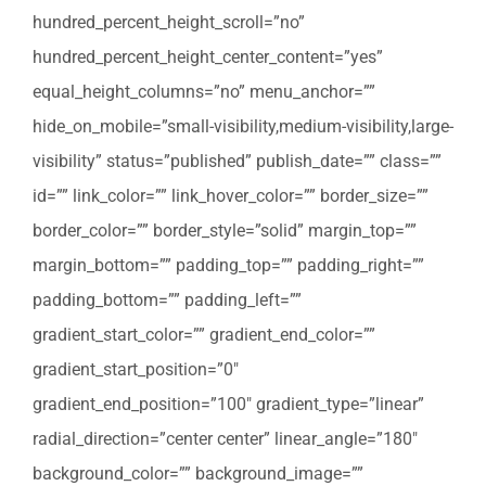
hundred_percent_height_scroll=”no”
hundred_percent_height_center_content=”yes”
equal_height_columns=”no” menu_anchor=””
hide_on_mobile=”small-visibility,medium-visibility,large-
visibility” status=”published” publish_date=”” class=””
id=”” link_color=”” link_hover_color=”” border_size=””
border_color=”” border_style=”solid” margin_top=””
margin_bottom=”” padding_top=”” padding_right=””
padding_bottom=”” padding_left=””
gradient_start_color=”” gradient_end_color=””
gradient_start_position=”0″
gradient_end_position=”100″ gradient_type=”linear”
radial_direction=”center center” linear_angle=”180″
background_color=”” background_image=””