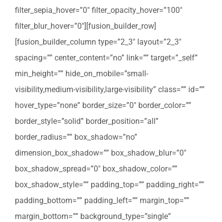
filter_sepia_hover=”0″ filter_opacity_hover=”100″
filter_blur_hover=”0″][fusion_builder_row]
[fusion_builder_column type=”2_3″ layout=”2_3″
spacing=”” center_content=”no” link=”” target=”_self”
min_height=”” hide_on_mobile=”small-
visibility,medium-visibility,large-visibility” class=”” id=””
hover_type=”none” border_size=”0″ border_color=””
border_style=”solid” border_position=”all”
border_radius=”” box_shadow=”no”
dimension_box_shadow=”” box_shadow_blur=”0″
box_shadow_spread=”0″ box_shadow_color=””
box_shadow_style=”” padding_top=”” padding_right=””
padding_bottom=”” padding_left=”” margin_top=””
margin_bottom=”” background_type=”single”