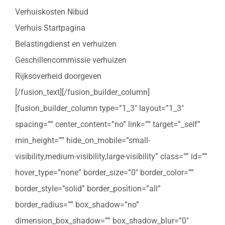
Verhuiskosten Nibud
Verhuis Startpagina
Belastingdienst en verhuizen
Geschillencommissie verhuizen
Rijksoverheid doorgeven
[/fusion_text][/fusion_builder_column]
[fusion_builder_column type=”1_3″ layout=”1_3″
spacing=”” center_content=”no” link=”” target=”_self”
min_height=”” hide_on_mobile=”small-
visibility,medium-visibility,large-visibility” class=”” id=””
hover_type=”none” border_size=”0″ border_color=””
border_style=”solid” border_position=”all”
border_radius=”” box_shadow=”no”
dimension_box_shadow=”” box_shadow_blur=”0″