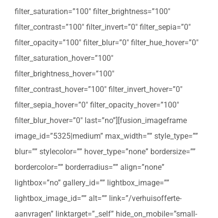
filter_saturation=”100″ filter_brightness=”100″
filter_contrast=”100″ filter_invert=”0″ filter_sepia=”0″
filter_opacity=”100″ filter_blur=”0″ filter_hue_hover=”0″
filter_saturation_hover=”100″
filter_brightness_hover=”100″
filter_contrast_hover=”100″ filter_invert_hover=”0″
filter_sepia_hover=”0″ filter_opacity_hover=”100″
filter_blur_hover=”0″ last=”no”][fusion_imageframe
image_id=”5325|medium” max_width=”” style_type=””
blur=”” stylecolor=”” hover_type=”none” bordersize=””
bordercolor=”” borderradius=”” align=”none”
lightbox=”no” gallery_id=”” lightbox_image=””
lightbox_image_id=”” alt=”” link=”/verhuisofferte-
aanvragen” linktarget=”_self” hide_on_mobile=”small-