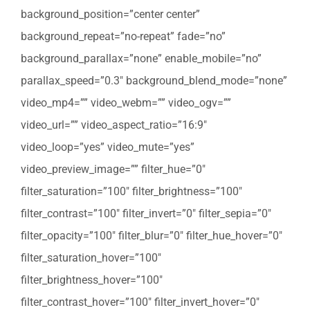
background_position=”center center”
background_repeat=”no-repeat” fade=”no”
background_parallax=”none” enable_mobile=”no”
parallax_speed=”0.3″ background_blend_mode=”none”
video_mp4=”” video_webm=”” video_ogv=””
video_url=”” video_aspect_ratio=”16:9″
video_loop=”yes” video_mute=”yes”
video_preview_image=”” filter_hue=”0″
filter_saturation=”100″ filter_brightness=”100″
filter_contrast=”100″ filter_invert=”0″ filter_sepia=”0″
filter_opacity=”100″ filter_blur=”0″ filter_hue_hover=”0″
filter_saturation_hover=”100″
filter_brightness_hover=”100″
filter_contrast_hover=”100″ filter_invert_hover=”0″