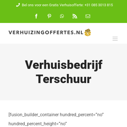
Ga
Bel ons voor een Gratis Verhuisofferte: +31 085 3013 815
naar
Facebook
Pinterest
WhatsApp
Rss
E-
mail
inhoud
Verhuisbedrijf
Terschuur
[fusion_builder_container hundred_percent=”no”
hundred_percent_height=”no”