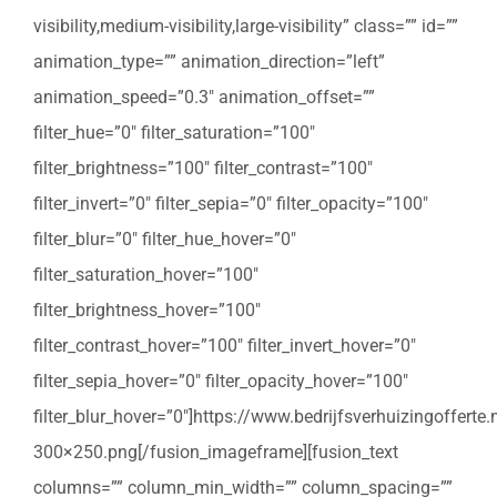
visibility,medium-visibility,large-visibility” class=”” id=””
animation_type=”” animation_direction=”left”
animation_speed=”0.3″ animation_offset=””
filter_hue=”0″ filter_saturation=”100″
filter_brightness=”100″ filter_contrast=”100″
filter_invert=”0″ filter_sepia=”0″ filter_opacity=”100″
filter_blur=”0″ filter_hue_hover=”0″
filter_saturation_hover=”100″
filter_brightness_hover=”100″
filter_contrast_hover=”100″ filter_invert_hover=”0″
filter_sepia_hover=”0″ filter_opacity_hover=”100″
filter_blur_hover=”0″]https://www.bedrijfsverhuizingoffert
300×250.png[/fusion_imageframe][fusion_text
columns=”” column_min_width=”” column_spacing=””