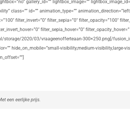
ightbox=”no” gallery_id=”” lightbox_image=”” lightbox_image_id=””
ibility” class=”” id=”” animation_type=”” animation_direction=”le
t=”100″ filter_invert=”0″ filter_sepia=”0″ filter_opacity=”100″ filt
ter_invert_hover=”0″ filter_sepia_hover=”0″ filter_opacity_hover=
rte.nl/storage/2020/03/vraageenofferteaan-300×250.png[/fusio
r=”” hide_on_mobile=”small-visibility,medium-visibility,large-vis
n_offset=””]
t een eerlijke prijs.