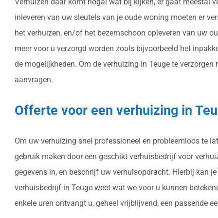
Verhuizen daar komt nogal wat bij kijken, er gaat meestal 
inleveren van uw sleutels van je oude woning moeten er ve
het verhuizen, en/of het bezemschoon opleveren van uw oud
meer voor u verzorgd worden zoals bijvoorbeeld het inpakk
de mogelijkheden. Om de verhuizing in Teuge te verzorgen met
aanvragen.
Offerte voor een verhuizing in Te
Om uw verhuizing snel professioneel en probleemloos te late
gebruik maken door een geschikt verhuisbedrijf voor verhuizi
gegevens in, en beschrijf uw verhuisopdracht. Hierbij kan 
verhuisbedrijf in Teuge weet wat we voor u kunnen betekene
enkele uren ontvangt u, geheel vrijblijvend, een passende eer