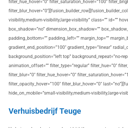
filter_hue_hover=”0″ filter_saturation_hover=”100″ filter_bri
filter_blur_hover=”0″][fusion_builder_row][fusion_builder_c
visibility,medium-visibility,large-visibility” class=”” id=””
box_shadow=”no” dimension_box_shadow=”” box_shadow_bl
padding_bottom=”” padding_left=”” margin_top=”” margin_bo
gradient_end_position=”100″ gradient_type=”linear” radial
background_position=”left top” background_repeat=”no-re
animation_offset=”” filter_type=”regular” filter_hue=”0″ filte
filter_blur=”0″ filter_hue_hover=”0″ filter_saturation_hover=
filter_opacity_hover=”100″ filter_blur_hover=”0″ last=”no”]
hide_on_mobile=”small-visibility,medium-visibility,large-vis
Verhuisbedrijf Teuge