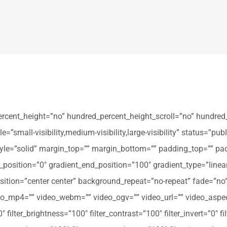
ercent_height=”no” hundred_percent_height_scroll=”no” hundred
all-visibility,medium-visibility,large-visibility” status=”publi
_style=”solid” margin_top=”” margin_bottom=”” padding_top=”” pa
t_position=”0″ gradient_end_position=”100″ gradient_type=”linear
tion=”center center” background_repeat=”no-repeat” fade=”no
_mp4=”” video_webm=”” video_ogv=”” video_url=”” video_aspec
filter_brightness=”100″ filter_contrast=”100″ filter_invert=”0″ fil