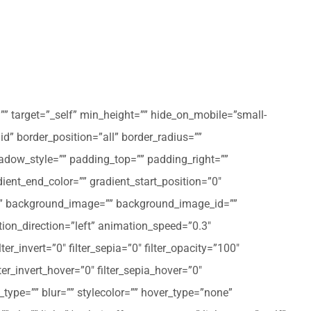
”” target=”_self” min_height=”” hide_on_mobile=”small-
olid” border_position=”all” border_radius=””
ow_style=”” padding_top=”” padding_right=””
ent_end_color=”” gradient_start_position=”0″
r=”” background_image=”” background_image_id=””
on_direction=”left” animation_speed=”0.3″
ter_invert=”0″ filter_sepia=”0″ filter_opacity=”100″
lter_invert_hover=”0″ filter_sepia_hover=”0″
type=”” blur=”” stylecolor=”” hover_type=”none”