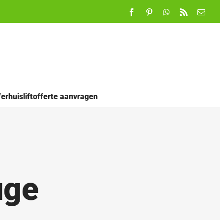
Facebook
Pinterest
WhatsApp
Rss
E-
mail
erhuisliftofferte aanvragen
uge