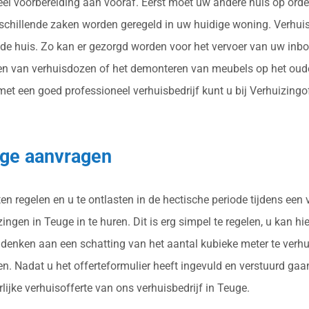
veel voorbereiding aan vooraf. Eerst moet uw andere huis op or
rschillende zaken worden geregeld in uw huidige woning. Verhui
e huis. Zo kan er gezorgd worden voor het vervoer van uw inboe
en van verhuisdozen of het demonteren van meubels op het oude
 een goed professioneel verhuisbedrijf kunt u bij Verhuizingoffe
uge aanvragen
n regelen en u te ontlasten in de hectische periode tijdens een
ngen in Teuge in te huren. Dit is erg simpel te regelen, u kan hie
je denken aan een schatting van het aantal kubieke meter te verh
n. Nadat u het offerteformulier heeft ingevuld en verstuurd ga
lijke verhuisofferte van ons verhuisbedrijf in Teuge.