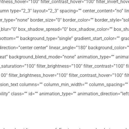
ghtness_hover=”100″ filter_contrast_hover=”100″ filter_invert_hov
olumn type=”2_3″ layout=”2_3″ spacing=”” center_content=”no” li
 hover_type=”none” border_size=”0″ border_color=”” border_style=”s
ur=”0″ box_shadow_spread=”0″ box_shadow_color=”” box_shad
ttom=”” background_type=”single” gradient_start_color=”” gradi
_direction=”center center” linear_angle=”180″ background_colo
peat” background_blend_mode=”none” animation_type=”” animati
r_saturation=”100″ filter_brightness=”100″ filter_contrast=”100″ fil
”100″ filter_brightness_hover=”100″ filter_contrast_hover=”100″ fi
[fusion_text columns=”” column_min_width=”” column_spacing=”” ru
ibility” class=”” id=”” animation_type=”” animation_direction=”l