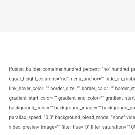
[fusion_builder_container hundred_percent=”no” hundred_p
equal_height_columns=”no” menu_anchor=”” hide_on_mobile=”sm
link_hover_color=”” border_size=”” border_color=”” border
gradient_start_color=”” gradient_end_color=”” gradient_star
background_color=”” background_image=”” background_posi
parallax_speed=”0.3″ background_blend_mode=”none” video
video_preview_image=”” filter_hue=”0″ filter_saturation=”100″ 