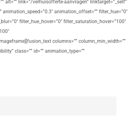
 alt=”” link=”/verhuisofferte-aanvragen” linktarget=”_self”
ft” animation_speed=”0.3″ animation_offset=”” filter_hue=”0″
er_blur=”0″ filter_hue_hover=”0″ filter_saturation_hover=”100″
”100″
n_imageframe][fusion_text columns=”” column_min_width=””
ibility” class=”” id=”” animation_type=””