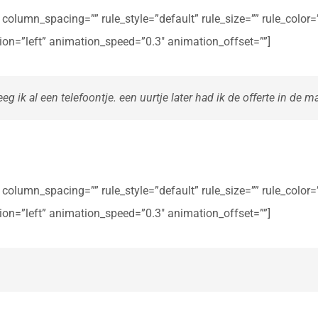
olumn_spacing=”” rule_style=”default” rule_size=”” rule_color=””
ction=”left” animation_speed=”0.3″ animation_offset=””]
eg ik al een telefoontje. een uurtje later had ik de offerte in de ma
olumn_spacing=”” rule_style=”default” rule_size=”” rule_color=””
ction=”left” animation_speed=”0.3″ animation_offset=””]