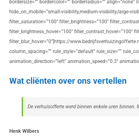
bordersize=”” bordercolor=”” borderradius=”” align=”none” l
hide_on_mobile=”small-visibility,medium-visibility,large-vis
filter_saturation=”100″ filter_brightness=”100″ filter_contras
filter_brightness_hover=”100″ filter_contrast_hover=”100″ fil
filter_blur_hover=”0″]https://www.bedrijfsverhuizingoffe
column_spacing=”” rule_style=”default” rule_size=”” rule_colo
animation_direction=”left” animation_speed=”0.3″ animatio
Wat cliënten over ons vertellen
De verhuisofferte werd binnen enkele uren binnen. Me
Henk Wilbers