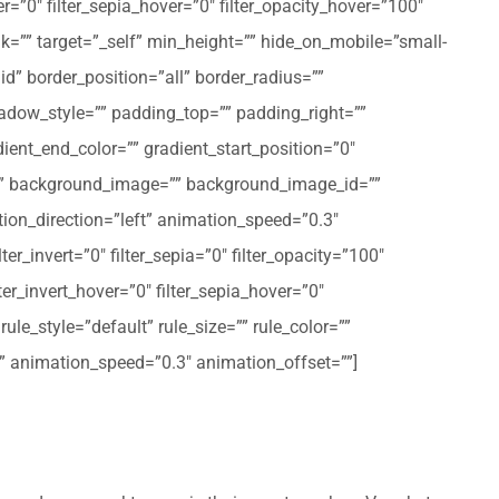
er=”0″ filter_sepia_hover=”0″ filter_opacity_hover=”100″
nk=”” target=”_self” min_height=”” hide_on_mobile=”small-
olid” border_position=”all” border_radius=””
ow_style=”” padding_top=”” padding_right=””
ent_end_color=”” gradient_start_position=”0″
r=”” background_image=”” background_image_id=””
on_direction=”left” animation_speed=”0.3″
ter_invert=”0″ filter_sepia=”0″ filter_opacity=”100″
lter_invert_hover=”0″ filter_sepia_hover=”0″
le_style=”default” rule_size=”” rule_color=””
eft” animation_speed=”0.3″ animation_offset=””]