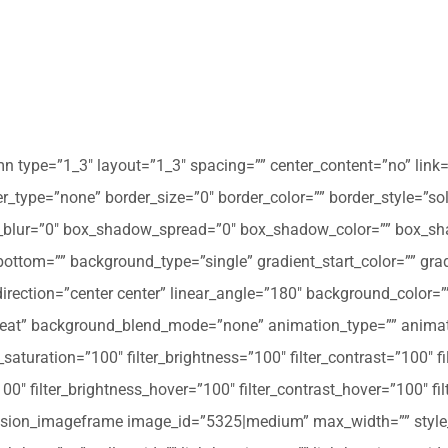
mn type=”1_3″ layout=”1_3″ spacing=”” center_content=”no” link=
 hover_type=”none” border_size=”0″ border_color=”” border_style=”s
ur=”0″ box_shadow_spread=”0″ box_shadow_color=”” box_shad
ttom=”” background_type=”single” gradient_start_color=”” gradi
_direction=”center center” linear_angle=”180″ background_colo
peat” background_blend_mode=”none” animation_type=”” animati
r_saturation=”100″ filter_brightness=”100″ filter_contrast=”100″ fil
”100″ filter_brightness_hover=”100″ filter_contrast_hover=”100″ fi
][fusion_imageframe image_id=”5325|medium” max_width=”” style_