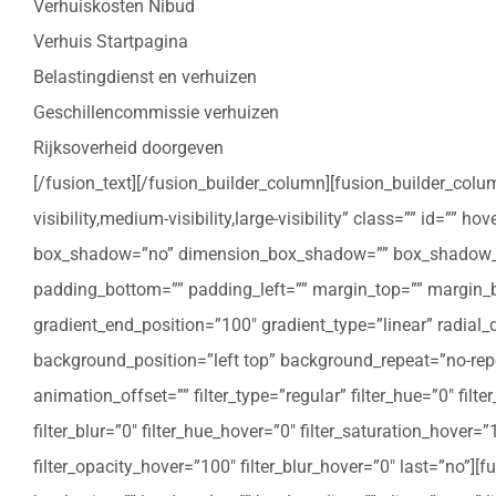
Verhuiskosten Nibud
Verhuis Startpagina
Belastingdienst en verhuizen
Geschillencommissie verhuizen
Rijksoverheid doorgeven
[/fusion_text][/fusion_builder_column][fusion_builder_colu
visibility,medium-visibility,large-visibility” class=”” id=””
box_shadow=”no” dimension_box_shadow=”” box_shadow_bl
padding_bottom=”” padding_left=”” margin_top=”” margin_bo
gradient_end_position=”100″ gradient_type=”linear” radial
background_position=”left top” background_repeat=”no-re
animation_offset=”” filter_type=”regular” filter_hue=”0″ filte
filter_blur=”0″ filter_hue_hover=”0″ filter_saturation_hover=
filter_opacity_hover=”100″ filter_blur_hover=”0″ last=”no”