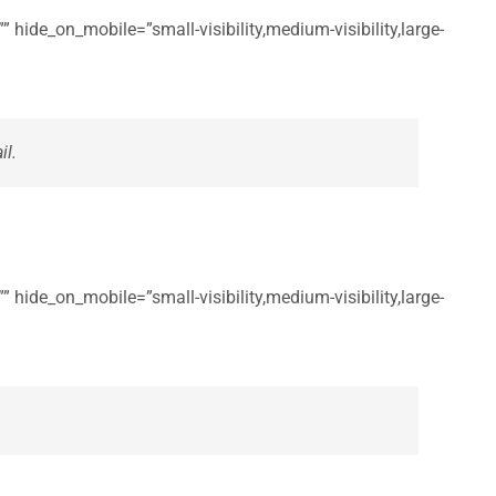
 hide_on_mobile=”small-visibility,medium-visibility,large-
il.
 hide_on_mobile=”small-visibility,medium-visibility,large-