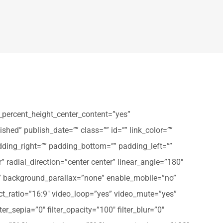
_percent_height_center_content=”yes”
shed” publish_date=”” class=”” id=”” link_color=””
dding_right=”” padding_bottom=”” padding_left=””
” radial_direction=”center center” linear_angle=”180″
” background_parallax=”none” enable_mobile=”no”
t_ratio=”16:9″ video_loop=”yes” video_mute=”yes”
ter_sepia=”0″ filter_opacity=”100″ filter_blur=”0″