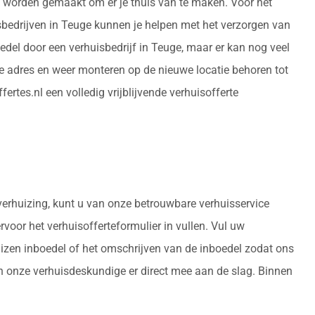
de worden gemaakt om er je thuis van te maken. Voor het
sbedrijven in Teuge kunnen je helpen met het verzorgen van
del door een verhuisbedrijf in Teuge, maar er kan nog veel
 adres en weer monteren op de nieuwe locatie behoren tot
rtes.nl een volledig vrijblijvende verhuisofferte
 verhuizing, kunt u van onze betrouwbare verhuisservice
rvoor het verhuisofferteformulier in vullen. Vul uw
uizen inboedel of het omschrijven van de inboedel zodat ons
an onze verhuisdeskundige er direct mee aan de slag. Binnen