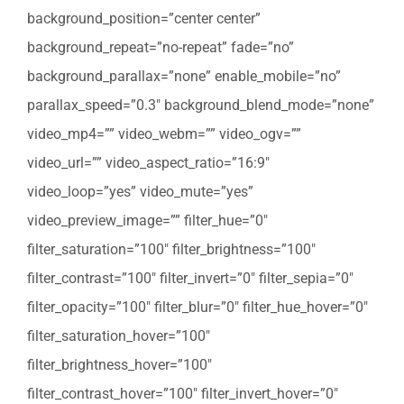
background_position=”center center”
background_repeat=”no-repeat” fade=”no”
background_parallax=”none” enable_mobile=”no”
parallax_speed=”0.3″ background_blend_mode=”none”
video_mp4=”” video_webm=”” video_ogv=””
video_url=”” video_aspect_ratio=”16:9″
video_loop=”yes” video_mute=”yes”
video_preview_image=”” filter_hue=”0″
filter_saturation=”100″ filter_brightness=”100″
filter_contrast=”100″ filter_invert=”0″ filter_sepia=”0″
filter_opacity=”100″ filter_blur=”0″ filter_hue_hover=”0″
filter_saturation_hover=”100″
filter_brightness_hover=”100″
filter_contrast_hover=”100″ filter_invert_hover=”0″