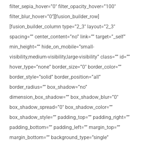
filter_sepia_hover=”0″ filter_opacity_hover=”100″
filter_blur_hover=”0″][fusion_builder_row]
[fusion_builder_column type=”2_3″ layout=”2_3″
spacing=”” center_content=”no” link=”” target=”_self”
min_height=”” hide_on_mobile=”small-
visibility,medium-visibility,large-visibility” class=”” id=””
hover_type=”none” border_size=”0″ border_color=””
border_style=”solid” border_position=”all”
border_radius=”” box_shadow=”no”
dimension_box_shadow=”” box_shadow_blur=”0″
box_shadow_spread=”0″ box_shadow_color=””
box_shadow_style=”” padding_top=”” padding_right=””
padding_bottom=”” padding_left=”” margin_top=””
margin_bottom=”” background_type=”single”