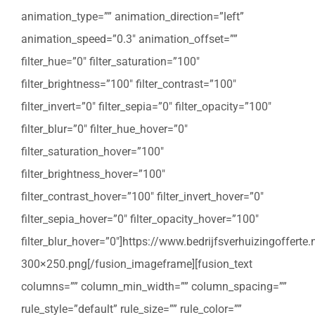
animation_type=”” animation_direction=”left”
animation_speed=”0.3″ animation_offset=””
filter_hue=”0″ filter_saturation=”100″
filter_brightness=”100″ filter_contrast=”100″
filter_invert=”0″ filter_sepia=”0″ filter_opacity=”100″
filter_blur=”0″ filter_hue_hover=”0″
filter_saturation_hover=”100″
filter_brightness_hover=”100″
filter_contrast_hover=”100″ filter_invert_hover=”0″
filter_sepia_hover=”0″ filter_opacity_hover=”100″
filter_blur_hover=”0″]https://www.bedrijfsverhuizingoffert
300×250.png[/fusion_imageframe][fusion_text
columns=”” column_min_width=”” column_spacing=””
rule_style=”default” rule_size=”” rule_color=””