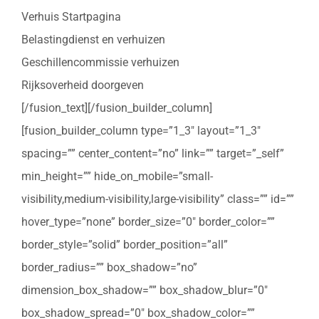
Verhuis Startpagina
Belastingdienst en verhuizen
Geschillencommissie verhuizen
Rijksoverheid doorgeven
[/fusion_text][/fusion_builder_column]
[fusion_builder_column type=”1_3″ layout=”1_3″
spacing=”” center_content=”no” link=”” target=”_self”
min_height=”” hide_on_mobile=”small-
visibility,medium-visibility,large-visibility” class=”” id=””
hover_type=”none” border_size=”0″ border_color=””
border_style=”solid” border_position=”all”
border_radius=”” box_shadow=”no”
dimension_box_shadow=”” box_shadow_blur=”0″
box_shadow_spread=”0″ box_shadow_color=””