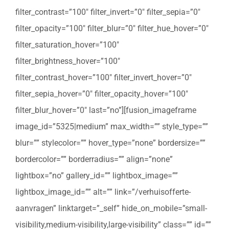
filter_contrast=”100″ filter_invert=”0″ filter_sepia=”0″
filter_opacity=”100″ filter_blur=”0″ filter_hue_hover=”0″
filter_saturation_hover=”100″
filter_brightness_hover=”100″
filter_contrast_hover=”100″ filter_invert_hover=”0″
filter_sepia_hover=”0″ filter_opacity_hover=”100″
filter_blur_hover=”0″ last=”no”][fusion_imageframe
image_id=”5325|medium” max_width=”” style_type=””
blur=”” stylecolor=”” hover_type=”none” bordersize=””
bordercolor=”” borderradius=”” align=”none”
lightbox=”no” gallery_id=”” lightbox_image=””
lightbox_image_id=”” alt=”” link=”/verhuisofferte-
aanvragen” linktarget=”_self” hide_on_mobile=”small-
visibility,medium-visibility,large-visibility” class=”” id=””