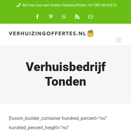
Ga
Bel ons voor een Gratis Verhuisofferte: +31 085 3013 815
naar
Facebook
Pinterest
WhatsApp
Rss
E-
mail
inhoud
Verhuisbedrijf
Tonden
[fusion_builder_container hundred_percent=”no”
hundred_percent_height=”no”