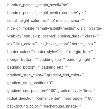
hundred_percent_height_scroll=”no”
hundred_percent_height_center_content=”yes”
equal_height_columns=”no” menu_anchor=””
hide_on_mobile=”small-visibility,medium-visibility,large-
visibility” status=”published” publish_date=”” class=””
id=”” link_color=”” link_hover_color=”” border_size=””
border_color=”” border_style=”solid” margin_top=””
margin_bottom=”” padding_top=”” padding_right=””
padding_bottom=”” padding_left=””
gradient_start_color=”” gradient_end_color=””
gradient_start_position=”0″
gradient_end_position=”100″ gradient_type=”linear”
radial_direction=”center center” linear_angle=”180″
background_color=”” background_image=””