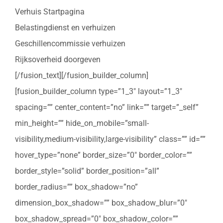
Verhuis Startpagina
Belastingdienst en verhuizen
Geschillencommissie verhuizen
Rijksoverheid doorgeven
[/fusion_text][/fusion_builder_column]
[fusion_builder_column type=”1_3″ layout=”1_3″
spacing=”” center_content=”no” link=”” target=”_self”
min_height=”” hide_on_mobile=”small-
visibility,medium-visibility,large-visibility” class=”” id=””
hover_type=”none” border_size=”0″ border_color=””
border_style=”solid” border_position=”all”
border_radius=”” box_shadow=”no”
dimension_box_shadow=”” box_shadow_blur=”0″
box_shadow_spread=”0″ box_shadow_color=””