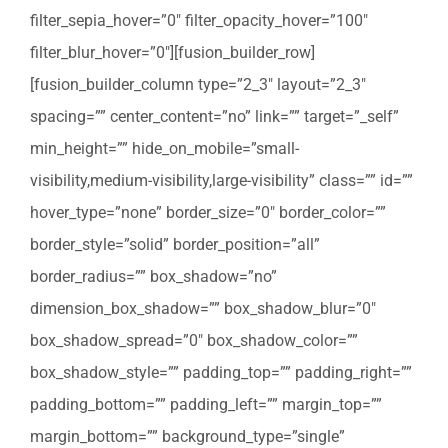
filter_sepia_hover=”0″ filter_opacity_hover=”100″
filter_blur_hover=”0″][fusion_builder_row]
[fusion_builder_column type=”2_3″ layout=”2_3″
spacing=”” center_content=”no” link=”” target=”_self”
min_height=”” hide_on_mobile=”small-
visibility,medium-visibility,large-visibility” class=”” id=””
hover_type=”none” border_size=”0″ border_color=””
border_style=”solid” border_position=”all”
border_radius=”” box_shadow=”no”
dimension_box_shadow=”” box_shadow_blur=”0″
box_shadow_spread=”0″ box_shadow_color=””
box_shadow_style=”” padding_top=”” padding_right=””
padding_bottom=”” padding_left=”” margin_top=””
margin_bottom=”” background_type=”single”