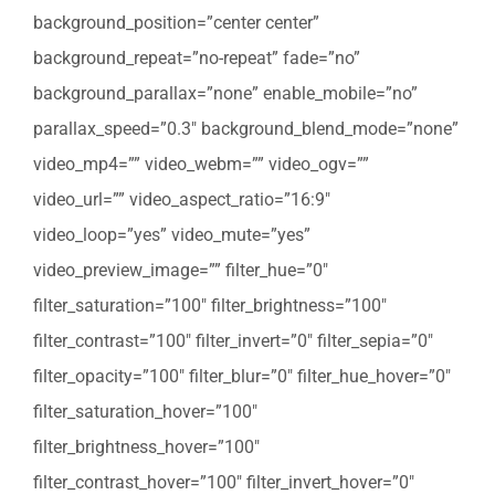
background_position=”center center”
background_repeat=”no-repeat” fade=”no”
background_parallax=”none” enable_mobile=”no”
parallax_speed=”0.3″ background_blend_mode=”none”
video_mp4=”” video_webm=”” video_ogv=””
video_url=”” video_aspect_ratio=”16:9″
video_loop=”yes” video_mute=”yes”
video_preview_image=”” filter_hue=”0″
filter_saturation=”100″ filter_brightness=”100″
filter_contrast=”100″ filter_invert=”0″ filter_sepia=”0″
filter_opacity=”100″ filter_blur=”0″ filter_hue_hover=”0″
filter_saturation_hover=”100″
filter_brightness_hover=”100″
filter_contrast_hover=”100″ filter_invert_hover=”0″