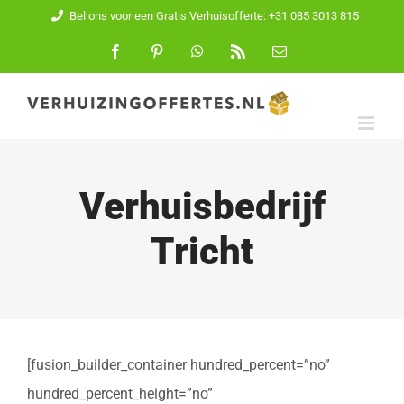
Ga
Bel ons voor een Gratis Verhuisofferte: +31 085 3013 815
naar
Facebook
Pinterest
WhatsApp
Rss
E-
mail
inhoud
Verhuisbedrijf
Tricht
[fusion_builder_container hundred_percent=”no”
hundred_percent_height=”no”