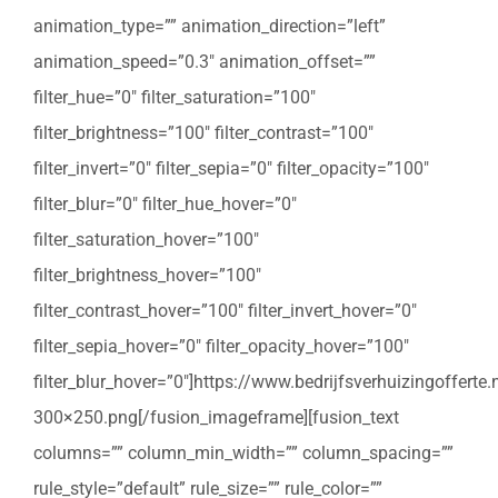
animation_type=”” animation_direction=”left”
animation_speed=”0.3″ animation_offset=””
filter_hue=”0″ filter_saturation=”100″
filter_brightness=”100″ filter_contrast=”100″
filter_invert=”0″ filter_sepia=”0″ filter_opacity=”100″
filter_blur=”0″ filter_hue_hover=”0″
filter_saturation_hover=”100″
filter_brightness_hover=”100″
filter_contrast_hover=”100″ filter_invert_hover=”0″
filter_sepia_hover=”0″ filter_opacity_hover=”100″
filter_blur_hover=”0″]https://www.bedrijfsverhuizingoffert
300×250.png[/fusion_imageframe][fusion_text
columns=”” column_min_width=”” column_spacing=””
rule_style=”default” rule_size=”” rule_color=””