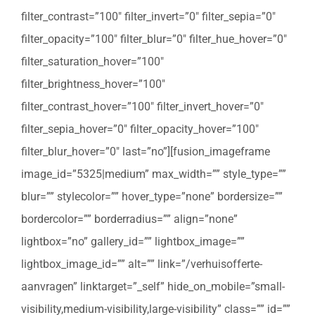
filter_contrast=”100″ filter_invert=”0″ filter_sepia=”0″
filter_opacity=”100″ filter_blur=”0″ filter_hue_hover=”0″
filter_saturation_hover=”100″
filter_brightness_hover=”100″
filter_contrast_hover=”100″ filter_invert_hover=”0″
filter_sepia_hover=”0″ filter_opacity_hover=”100″
filter_blur_hover=”0″ last=”no”][fusion_imageframe
image_id=”5325|medium” max_width=”” style_type=””
blur=”” stylecolor=”” hover_type=”none” bordersize=””
bordercolor=”” borderradius=”” align=”none”
lightbox=”no” gallery_id=”” lightbox_image=””
lightbox_image_id=”” alt=”” link=”/verhuisofferte-
aanvragen” linktarget=”_self” hide_on_mobile=”small-
visibility,medium-visibility,large-visibility” class=”” id=””