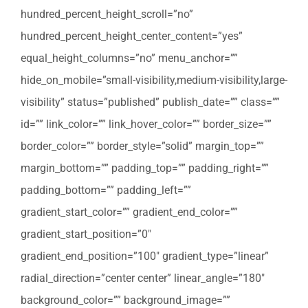
hundred_percent_height_scroll=”no”
hundred_percent_height_center_content=”yes”
equal_height_columns=”no” menu_anchor=””
hide_on_mobile=”small-visibility,medium-visibility,large-
visibility” status=”published” publish_date=”” class=””
id=”” link_color=”” link_hover_color=”” border_size=””
border_color=”” border_style=”solid” margin_top=””
margin_bottom=”” padding_top=”” padding_right=””
padding_bottom=”” padding_left=””
gradient_start_color=”” gradient_end_color=””
gradient_start_position=”0″
gradient_end_position=”100″ gradient_type=”linear”
radial_direction=”center center” linear_angle=”180″
background_color=”” background_image=””