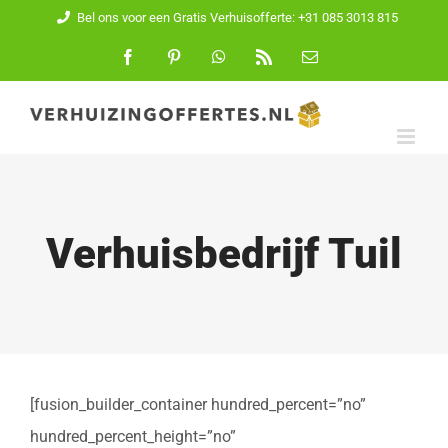
Ga
Bel ons voor een Gratis Verhuisofferte: +31 085 3013 815
naar
Facebook
Pinterest
WhatsApp
Rss
E-
mail
inhoud
Verhuisbedrijf Tuil
[fusion_builder_container hundred_percent=”no”
hundred_percent_height=”no”