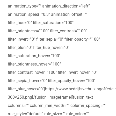
animation_type=”” animation_direction=”left”
animation_speed=”0.3″ animation_offset=””
filter_hue=”0″ filter_saturation=”100″
filter_brightness=”100″ filter_contrast=”100″
filter_invert=”0″ filter_sepia=”0″ filter_opacity=”100″
filter_blur=”0″ filter_hue_hover=”0″
filter_saturation_hover=”100″
filter_brightness_hover=”100″
filter_contrast_hover=”100″ filter_invert_hover=”0″
filter_sepia_hover=”0″ filter_opacity_hover=”100″
filter_blur_hover=”0″]https://www.bedrijfsverhuizingoffert
300×250.png[/fusion_imageframe][fusion_text
columns=”” column_min_width=”” column_spacing=””
rule_style=”default” rule_size=”” rule_color=””