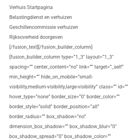
Verhuis Startpagina
Belastingdienst en verhuizen
Geschillencommissie verhuizen
Rijksoverheid doorgeven
[/fusion_text][/fusion_builder_column]
[fusion_builder_column type=”1_3″ layout=”1_3″
spacing=”” center_content=”no” link=”” target=”_self”
min_height=”” hide_on_mobile=”small-
visibility,medium-visibility,large-visibility” class=”” id=””
hover_type=”none” border_size=”0″ border_color=””
border_style=”solid” border_position=”all”
border_radius=”” box_shadow=”no”
dimension_box_shadow=”” box_shadow_blur=”0″
box_shadow_spread=”0″ box_shadow_color=””