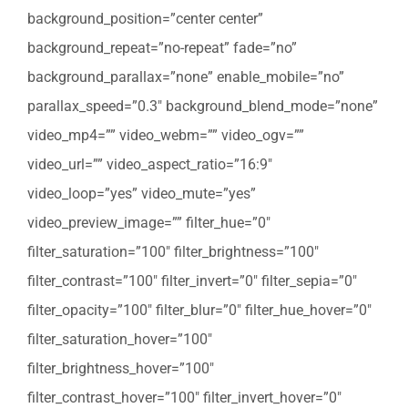
background_position=”center center”
background_repeat=”no-repeat” fade=”no”
background_parallax=”none” enable_mobile=”no”
parallax_speed=”0.3″ background_blend_mode=”none”
video_mp4=”” video_webm=”” video_ogv=””
video_url=”” video_aspect_ratio=”16:9″
video_loop=”yes” video_mute=”yes”
video_preview_image=”” filter_hue=”0″
filter_saturation=”100″ filter_brightness=”100″
filter_contrast=”100″ filter_invert=”0″ filter_sepia=”0″
filter_opacity=”100″ filter_blur=”0″ filter_hue_hover=”0″
filter_saturation_hover=”100″
filter_brightness_hover=”100″
filter_contrast_hover=”100″ filter_invert_hover=”0″