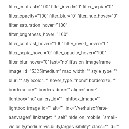
filter_contrast=”100″ filter_invert=”0″ filter_sepia=”0″
filter_opacity=”100″ filter_blur=”0″ filter_hue_hover=”0″
filter_saturation_hover=”100″
filter_brightness_hover=”100″
filter_contrast_hover=”100″ filter_invert_hover=”0″
filter_sepia_hover=”0″ filter_opacity_hover=”100″
filter_blur_hover=”0″ last=”no”][fusion_imageframe
image_id=”5325|medium” max_width=”” style_type=””
blur=”” stylecolor=”” hover_type=”none” bordersize=””
bordercolor=”” borderradius=”” align=”none”
lightbox=”no” gallery_id=”” lightbox_image=””
lightbox_image_id=”” alt=”” link=”/verhuisofferte-
aanvragen” linktarget=”_self” hide_on_mobile=”small-
visibility,medium-visibility,large-visibility” class=”” id=””