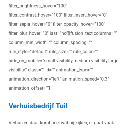
filter_brightness_hover=”100″
filter_contrast_hover=”100″ filter_invert_hover=”0″
filter_sepia_hover=”0″ filter_opacity_hover=”100″
filter_blur_hover=”0″ last=”no”][fusion_text columns=””
column_min_width=”” column_spacing=””
rule_style=”default” rule_size=”” rule_color=””
hide_on_mobile=”small-visibility,medium-visibility,large-
visibility” class=”” id=”” animation_type=””
animation_direction=”left” animation_speed=”0.3″
animation_offset=””]
Verhuisbedrijf Tuil
Verhuizen daar komt heel wat bij kijken, er gaat vaak