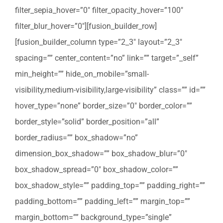
filter_sepia_hover=”0″ filter_opacity_hover=”100″
filter_blur_hover=”0″][fusion_builder_row]
[fusion_builder_column type=”2_3″ layout=”2_3″
spacing=”” center_content=”no” link=”” target=”_self”
min_height=”” hide_on_mobile=”small-
visibility,medium-visibility,large-visibility” class=”” id=””
hover_type=”none” border_size=”0″ border_color=””
border_style=”solid” border_position=”all”
border_radius=”” box_shadow=”no”
dimension_box_shadow=”” box_shadow_blur=”0″
box_shadow_spread=”0″ box_shadow_color=””
box_shadow_style=”” padding_top=”” padding_right=””
padding_bottom=”” padding_left=”” margin_top=””
margin_bottom=”” background_type=”single”