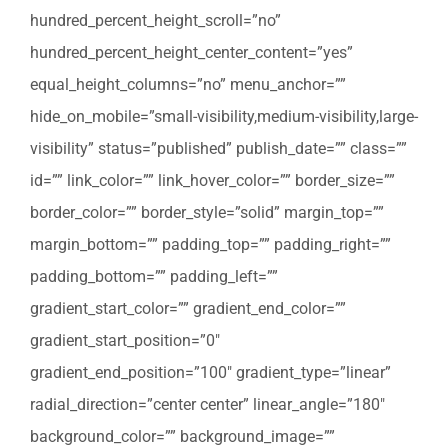
hundred_percent_height_scroll=”no”
hundred_percent_height_center_content=”yes”
equal_height_columns=”no” menu_anchor=””
hide_on_mobile=”small-visibility,medium-visibility,large-
visibility” status=”published” publish_date=”” class=””
id=”” link_color=”” link_hover_color=”” border_size=””
border_color=”” border_style=”solid” margin_top=””
margin_bottom=”” padding_top=”” padding_right=””
padding_bottom=”” padding_left=””
gradient_start_color=”” gradient_end_color=””
gradient_start_position=”0″
gradient_end_position=”100″ gradient_type=”linear”
radial_direction=”center center” linear_angle=”180″
background_color=”” background_image=””