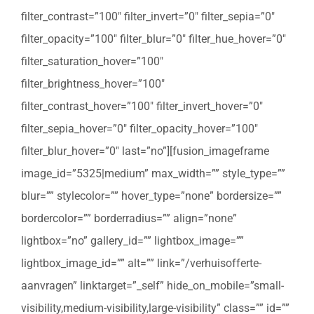
filter_contrast=”100″ filter_invert=”0″ filter_sepia=”0″
filter_opacity=”100″ filter_blur=”0″ filter_hue_hover=”0″
filter_saturation_hover=”100″
filter_brightness_hover=”100″
filter_contrast_hover=”100″ filter_invert_hover=”0″
filter_sepia_hover=”0″ filter_opacity_hover=”100″
filter_blur_hover=”0″ last=”no”][fusion_imageframe
image_id=”5325|medium” max_width=”” style_type=””
blur=”” stylecolor=”” hover_type=”none” bordersize=””
bordercolor=”” borderradius=”” align=”none”
lightbox=”no” gallery_id=”” lightbox_image=””
lightbox_image_id=”” alt=”” link=”/verhuisofferte-
aanvragen” linktarget=”_self” hide_on_mobile=”small-
visibility,medium-visibility,large-visibility” class=”” id=””