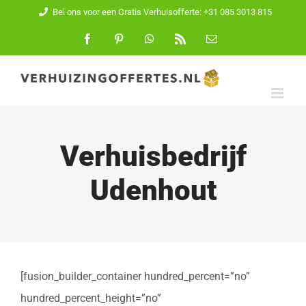
Ga
Bel ons voor een Gratis Verhuisofferte: +31 085 3013 815
naar
Facebook
Pinterest
WhatsApp
Rss
E-
mail
inhoud
Verhuisbedrijf
Udenhout
[fusion_builder_container hundred_percent=”no”
hundred_percent_height=”no”