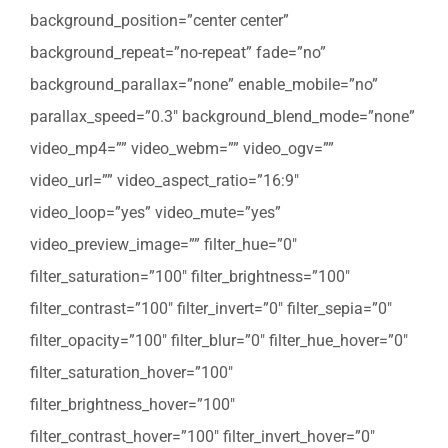
background_position=”center center”
background_repeat=”no-repeat” fade=”no”
background_parallax=”none” enable_mobile=”no”
parallax_speed=”0.3″ background_blend_mode=”none”
video_mp4=”” video_webm=”” video_ogv=””
video_url=”” video_aspect_ratio=”16:9″
video_loop=”yes” video_mute=”yes”
video_preview_image=”” filter_hue=”0″
filter_saturation=”100″ filter_brightness=”100″
filter_contrast=”100″ filter_invert=”0″ filter_sepia=”0″
filter_opacity=”100″ filter_blur=”0″ filter_hue_hover=”0″
filter_saturation_hover=”100″
filter_brightness_hover=”100″
filter_contrast_hover=”100″ filter_invert_hover=”0″