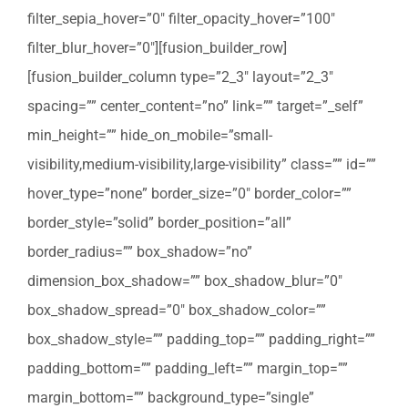
filter_sepia_hover=”0″ filter_opacity_hover=”100″
filter_blur_hover=”0″][fusion_builder_row]
[fusion_builder_column type=”2_3″ layout=”2_3″
spacing=”” center_content=”no” link=”” target=”_self”
min_height=”” hide_on_mobile=”small-
visibility,medium-visibility,large-visibility” class=”” id=””
hover_type=”none” border_size=”0″ border_color=””
border_style=”solid” border_position=”all”
border_radius=”” box_shadow=”no”
dimension_box_shadow=”” box_shadow_blur=”0″
box_shadow_spread=”0″ box_shadow_color=””
box_shadow_style=”” padding_top=”” padding_right=””
padding_bottom=”” padding_left=”” margin_top=””
margin_bottom=”” background_type=”single”