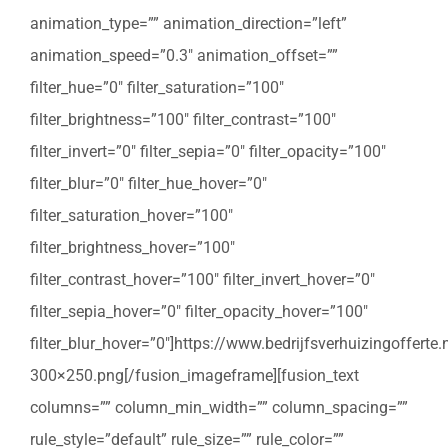
animation_type=”” animation_direction=”left”
animation_speed=”0.3″ animation_offset=””
filter_hue=”0″ filter_saturation=”100″
filter_brightness=”100″ filter_contrast=”100″
filter_invert=”0″ filter_sepia=”0″ filter_opacity=”100″
filter_blur=”0″ filter_hue_hover=”0″
filter_saturation_hover=”100″
filter_brightness_hover=”100″
filter_contrast_hover=”100″ filter_invert_hover=”0″
filter_sepia_hover=”0″ filter_opacity_hover=”100″
filter_blur_hover=”0″]https://www.bedrijfsverhuizingoffert
300×250.png[/fusion_imageframe][fusion_text
columns=”” column_min_width=”” column_spacing=””
rule_style=”default” rule_size=”” rule_color=””