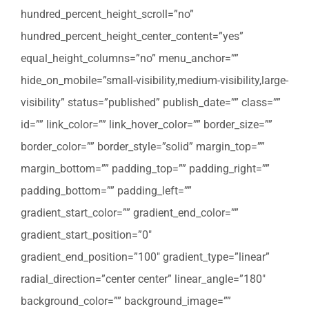
hundred_percent_height_scroll=”no”
hundred_percent_height_center_content=”yes”
equal_height_columns=”no” menu_anchor=””
hide_on_mobile=”small-visibility,medium-visibility,large-
visibility” status=”published” publish_date=”” class=””
id=”” link_color=”” link_hover_color=”” border_size=””
border_color=”” border_style=”solid” margin_top=””
margin_bottom=”” padding_top=”” padding_right=””
padding_bottom=”” padding_left=””
gradient_start_color=”” gradient_end_color=””
gradient_start_position=”0″
gradient_end_position=”100″ gradient_type=”linear”
radial_direction=”center center” linear_angle=”180″
background_color=”” background_image=””