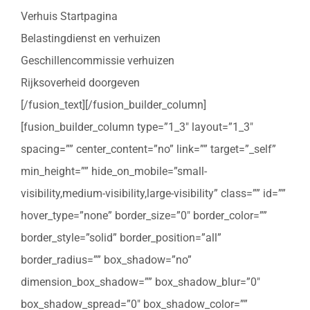
Verhuis Startpagina
Belastingdienst en verhuizen
Geschillencommissie verhuizen
Rijksoverheid doorgeven
[/fusion_text][/fusion_builder_column]
[fusion_builder_column type=”1_3″ layout=”1_3″
spacing=”” center_content=”no” link=”” target=”_self”
min_height=”” hide_on_mobile=”small-
visibility,medium-visibility,large-visibility” class=”” id=””
hover_type=”none” border_size=”0″ border_color=””
border_style=”solid” border_position=”all”
border_radius=”” box_shadow=”no”
dimension_box_shadow=”” box_shadow_blur=”0″
box_shadow_spread=”0″ box_shadow_color=””