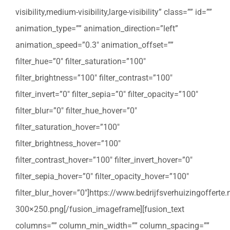
visibility,medium-visibility,large-visibility” class=”” id=””
animation_type=”” animation_direction=”left”
animation_speed=”0.3″ animation_offset=””
filter_hue=”0″ filter_saturation=”100″
filter_brightness=”100″ filter_contrast=”100″
filter_invert=”0″ filter_sepia=”0″ filter_opacity=”100″
filter_blur=”0″ filter_hue_hover=”0″
filter_saturation_hover=”100″
filter_brightness_hover=”100″
filter_contrast_hover=”100″ filter_invert_hover=”0″
filter_sepia_hover=”0″ filter_opacity_hover=”100″
filter_blur_hover=”0″]https://www.bedrijfsverhuizingoffert
300×250.png[/fusion_imageframe][fusion_text
columns=”” column_min_width=”” column_spacing=””