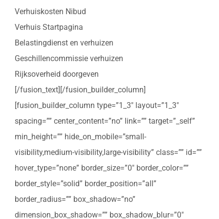
Verhuiskosten Nibud
Verhuis Startpagina
Belastingdienst en verhuizen
Geschillencommissie verhuizen
Rijksoverheid doorgeven
[/fusion_text][/fusion_builder_column]
[fusion_builder_column type=”1_3″ layout=”1_3″
spacing=”” center_content=”no” link=”” target=”_self”
min_height=”” hide_on_mobile=”small-
visibility,medium-visibility,large-visibility” class=”” id=””
hover_type=”none” border_size=”0″ border_color=””
border_style=”solid” border_position=”all”
border_radius=”” box_shadow=”no”
dimension_box_shadow=”” box_shadow_blur=”0″