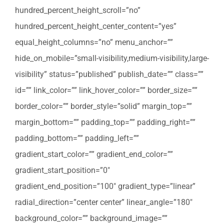
hundred_percent_height_scroll=”no”
hundred_percent_height_center_content=”yes”
equal_height_columns=”no” menu_anchor=””
hide_on_mobile=”small-visibility,medium-visibility,large-
visibility” status=”published” publish_date=”” class=””
id=”” link_color=”” link_hover_color=”” border_size=””
border_color=”” border_style=”solid” margin_top=””
margin_bottom=”” padding_top=”” padding_right=””
padding_bottom=”” padding_left=””
gradient_start_color=”” gradient_end_color=””
gradient_start_position=”0″
gradient_end_position=”100″ gradient_type=”linear”
radial_direction=”center center” linear_angle=”180″
background_color=”” background_image=””