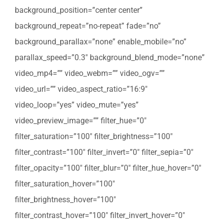
background_position=”center center”
background_repeat=”no-repeat” fade=”no”
background_parallax=”none” enable_mobile=”no”
parallax_speed=”0.3″ background_blend_mode=”none”
video_mp4=”” video_webm=”” video_ogv=””
video_url=”” video_aspect_ratio=”16:9″
video_loop=”yes” video_mute=”yes”
video_preview_image=”” filter_hue=”0″
filter_saturation=”100″ filter_brightness=”100″
filter_contrast=”100″ filter_invert=”0″ filter_sepia=”0″
filter_opacity=”100″ filter_blur=”0″ filter_hue_hover=”0″
filter_saturation_hover=”100″
filter_brightness_hover=”100″
filter_contrast_hover=”100″ filter_invert_hover=”0″