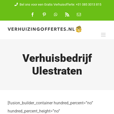
Ga
Bel ons voor een Gratis Verhuisofferte: +31 085 3013 815
naar
Facebook
Pinterest
WhatsApp
Rss
E-
mail
inhoud
Verhuisbedrijf
Ulestraten
[fusion_builder_container hundred_percent=”no”
hundred_percent_height=”no”