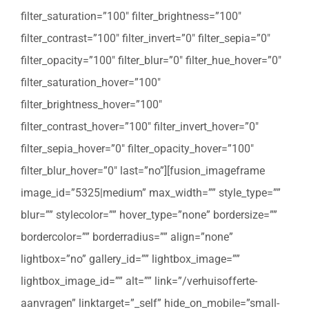
filter_saturation=”100″ filter_brightness=”100″
filter_contrast=”100″ filter_invert=”0″ filter_sepia=”0″
filter_opacity=”100″ filter_blur=”0″ filter_hue_hover=”0″
filter_saturation_hover=”100″
filter_brightness_hover=”100″
filter_contrast_hover=”100″ filter_invert_hover=”0″
filter_sepia_hover=”0″ filter_opacity_hover=”100″
filter_blur_hover=”0″ last=”no”][fusion_imageframe
image_id=”5325|medium” max_width=”” style_type=””
blur=”” stylecolor=”” hover_type=”none” bordersize=””
bordercolor=”” borderradius=”” align=”none”
lightbox=”no” gallery_id=”” lightbox_image=””
lightbox_image_id=”” alt=”” link=”/verhuisofferte-
aanvragen” linktarget=”_self” hide_on_mobile=”small-