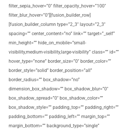
filter_sepia_hover=”0″ filter_opacity_hover=”100″
filter_blur_hover=”0″][fusion_builder_row]
[fusion_builder_column type=”2_3″ layout=”2_3″
spacing=”” center_content=”no” link=”” target=”_self”
min_height=”” hide_on_mobile=”small-
visibility,medium-visibility,large-visibility” class=”” id=””
hover_type=”none” border_size=”0″ border_color=””
border_style=”solid” border_position=”all”
border_radius=”” box_shadow=”no”
dimension_box_shadow=”” box_shadow_blur=”0″
box_shadow_spread=”0″ box_shadow_color=””
box_shadow_style=”” padding_top=”” padding_right=””
padding_bottom=”” padding_left=”” margin_top=””
margin_bottom=”” background_type=”single”