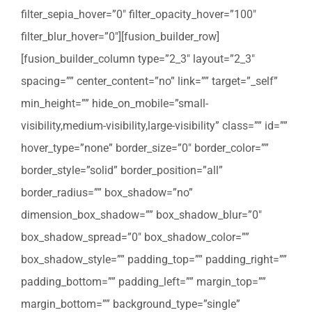
filter_sepia_hover=”0″ filter_opacity_hover=”100″
filter_blur_hover=”0″][fusion_builder_row]
[fusion_builder_column type=”2_3″ layout=”2_3″
spacing=”” center_content=”no” link=”” target=”_self”
min_height=”” hide_on_mobile=”small-
visibility,medium-visibility,large-visibility” class=”” id=””
hover_type=”none” border_size=”0″ border_color=””
border_style=”solid” border_position=”all”
border_radius=”” box_shadow=”no”
dimension_box_shadow=”” box_shadow_blur=”0″
box_shadow_spread=”0″ box_shadow_color=””
box_shadow_style=”” padding_top=”” padding_right=””
padding_bottom=”” padding_left=”” margin_top=””
margin_bottom=”” background_type=”single”