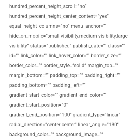
hundred_percent_height_scroll=”no”
hundred_percent_height_center_content=”yes”
equal_height_columns=”no” menu_anchor=””
hide_on_mobile=”small-visibility,medium-visibility,large-
visibility” status=”published” publish_date=”” class=””
id=”” link_color=”” link_hover_color=”” border_size=””
border_color=”” border_style=”solid” margin_top=””
margin_bottom=”” padding_top=”” padding_right=””
padding_bottom=”” padding_left=””
gradient_start_color=”” gradient_end_color=””
gradient_start_position=”0″
gradient_end_position=”100″ gradient_type=”linear”
radial_direction=”center center” linear_angle=”180″
background_color=”” background_image=””