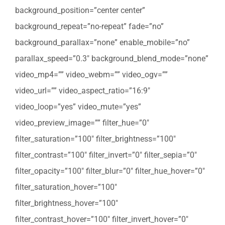
background_position=”center center”
background_repeat=”no-repeat” fade=”no”
background_parallax=”none” enable_mobile=”no”
parallax_speed=”0.3″ background_blend_mode=”none”
video_mp4=”” video_webm=”” video_ogv=””
video_url=”” video_aspect_ratio=”16:9″
video_loop=”yes” video_mute=”yes”
video_preview_image=”” filter_hue=”0″
filter_saturation=”100″ filter_brightness=”100″
filter_contrast=”100″ filter_invert=”0″ filter_sepia=”0″
filter_opacity=”100″ filter_blur=”0″ filter_hue_hover=”0″
filter_saturation_hover=”100″
filter_brightness_hover=”100″
filter_contrast_hover=”100″ filter_invert_hover=”0″