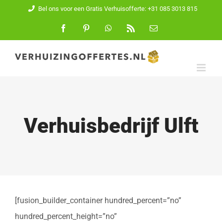
Ga
Bel ons voor een Gratis Verhuisofferte: +31 085 3013 815
naar
Facebook
Pinterest
WhatsApp
Rss
E-
mail
inhoud
Verhuisbedrijf Ulft
[fusion_builder_container hundred_percent=”no”
hundred_percent_height=”no”