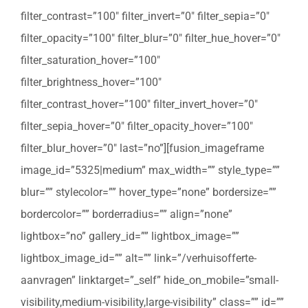
filter_contrast=”100″ filter_invert=”0″ filter_sepia=”0″
filter_opacity=”100″ filter_blur=”0″ filter_hue_hover=”0″
filter_saturation_hover=”100″
filter_brightness_hover=”100″
filter_contrast_hover=”100″ filter_invert_hover=”0″
filter_sepia_hover=”0″ filter_opacity_hover=”100″
filter_blur_hover=”0″ last=”no”][fusion_imageframe
image_id=”5325|medium” max_width=”” style_type=””
blur=”” stylecolor=”” hover_type=”none” bordersize=””
bordercolor=”” borderradius=”” align=”none”
lightbox=”no” gallery_id=”” lightbox_image=””
lightbox_image_id=”” alt=”” link=”/verhuisofferte-
aanvragen” linktarget=”_self” hide_on_mobile=”small-
visibility,medium-visibility,large-visibility” class=”” id=””