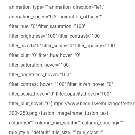
animation_type=”” animation_direction=”left”
animation_speed=”0.3″ animation_offset=””
filter_hue=”0″ filter_saturation=”100″
filter_brightness=”100″ filter_contrast=”100″
filter_invert=”0″ filter_sepia=”0″ filter_opacity=”100″
filter_blur=”0″ filter_hue_hover=”0″
filter_saturation_hover=”100″
filter_brightness_hover=”100″
filter_contrast_hover=”100″ filter_invert_hover=”0″
filter_sepia_hover=”0″ filter_opacity_hover=”100″
filter_blur_hover=”0″]https://www.bedrijfsverhuizingoffert
300×250.png[/fusion_imageframe][fusion_text
columns=”” column_min_width=”” column_spacing=””
rule_style=”default” rule_size=”” rule_color=””