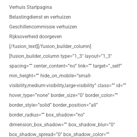
Verhuis Startpagina
Belastingdienst en verhuizen
Geschillencommissie verhuizen
Rijksoverheid doorgeven
[/fusion_text][/fusion_builder_column]
[fusion_builder_column type=”1_3″ layout=”1_3″
spacing=”” center_content=”no” link=”” target=”_self”
min_height=”” hide_on_mobile=”small-
visibility,medium-visibility,large-visibility” class=”” id=””
hover_type=”none” border_size=”0″ border_color=””
border_style=”solid” border_position=”all”
border_radius=”” box_shadow=”no”
dimension_box_shadow=”” box_shadow_blur=”0″
box_shadow_spread=”0″ box_shadow_color=””