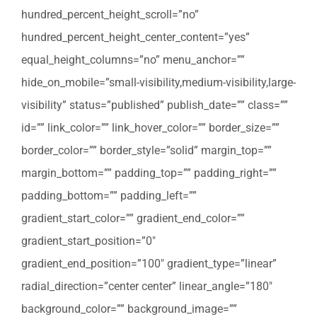
hundred_percent_height_scroll=”no”
hundred_percent_height_center_content=”yes”
equal_height_columns=”no” menu_anchor=””
hide_on_mobile=”small-visibility,medium-visibility,large-
visibility” status=”published” publish_date=”” class=””
id=”” link_color=”” link_hover_color=”” border_size=””
border_color=”” border_style=”solid” margin_top=””
margin_bottom=”” padding_top=”” padding_right=””
padding_bottom=”” padding_left=””
gradient_start_color=”” gradient_end_color=””
gradient_start_position=”0″
gradient_end_position=”100″ gradient_type=”linear”
radial_direction=”center center” linear_angle=”180″
background_color=”” background_image=””