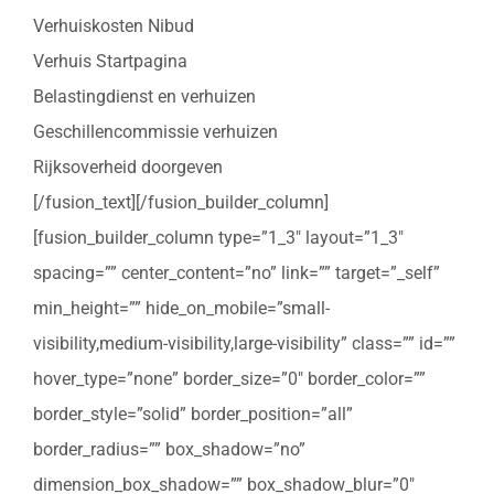
Verhuiskosten Nibud
Verhuis Startpagina
Belastingdienst en verhuizen
Geschillencommissie verhuizen
Rijksoverheid doorgeven
[/fusion_text][/fusion_builder_column]
[fusion_builder_column type=”1_3″ layout=”1_3″
spacing=”” center_content=”no” link=”” target=”_self”
min_height=”” hide_on_mobile=”small-
visibility,medium-visibility,large-visibility” class=”” id=””
hover_type=”none” border_size=”0″ border_color=””
border_style=”solid” border_position=”all”
border_radius=”” box_shadow=”no”
dimension_box_shadow=”” box_shadow_blur=”0″