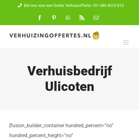
Ga
Bel ons voor een Gratis Verhuisofferte: +31 085 3013 815
naar
Facebook
Pinterest
WhatsApp
Rss
E-
mail
inhoud
Verhuisbedrijf
Ulicoten
[fusion_builder_container hundred_percent=”no”
hundred_percent_height=”no”