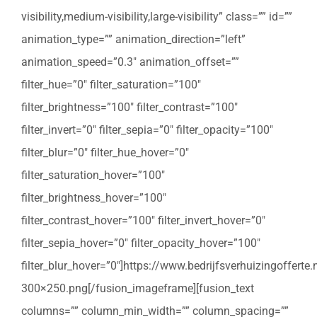
visibility,medium-visibility,large-visibility” class=”” id=””
animation_type=”” animation_direction=”left”
animation_speed=”0.3″ animation_offset=””
filter_hue=”0″ filter_saturation=”100″
filter_brightness=”100″ filter_contrast=”100″
filter_invert=”0″ filter_sepia=”0″ filter_opacity=”100″
filter_blur=”0″ filter_hue_hover=”0″
filter_saturation_hover=”100″
filter_brightness_hover=”100″
filter_contrast_hover=”100″ filter_invert_hover=”0″
filter_sepia_hover=”0″ filter_opacity_hover=”100″
filter_blur_hover=”0″]https://www.bedrijfsverhuizingoffert
300×250.png[/fusion_imageframe][fusion_text
columns=”” column_min_width=”” column_spacing=””