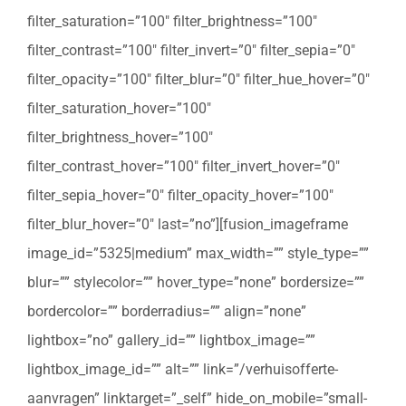
filter_saturation=”100″ filter_brightness=”100″
filter_contrast=”100″ filter_invert=”0″ filter_sepia=”0″
filter_opacity=”100″ filter_blur=”0″ filter_hue_hover=”0″
filter_saturation_hover=”100″
filter_brightness_hover=”100″
filter_contrast_hover=”100″ filter_invert_hover=”0″
filter_sepia_hover=”0″ filter_opacity_hover=”100″
filter_blur_hover=”0″ last=”no”][fusion_imageframe
image_id=”5325|medium” max_width=”” style_type=””
blur=”” stylecolor=”” hover_type=”none” bordersize=””
bordercolor=”” borderradius=”” align=”none”
lightbox=”no” gallery_id=”” lightbox_image=””
lightbox_image_id=”” alt=”” link=”/verhuisofferte-
aanvragen” linktarget=”_self” hide_on_mobile=”small-