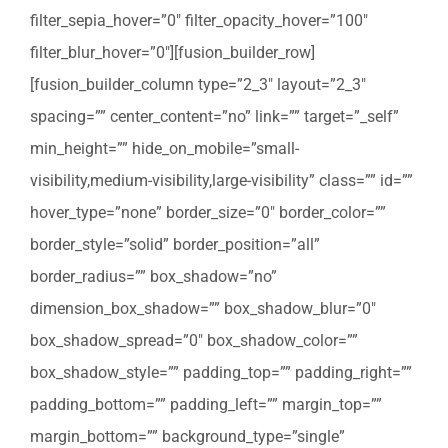
filter_sepia_hover=”0″ filter_opacity_hover=”100″
filter_blur_hover=”0″][fusion_builder_row]
[fusion_builder_column type=”2_3″ layout=”2_3″
spacing=”” center_content=”no” link=”” target=”_self”
min_height=”” hide_on_mobile=”small-
visibility,medium-visibility,large-visibility” class=”” id=””
hover_type=”none” border_size=”0″ border_color=””
border_style=”solid” border_position=”all”
border_radius=”” box_shadow=”no”
dimension_box_shadow=”” box_shadow_blur=”0″
box_shadow_spread=”0″ box_shadow_color=””
box_shadow_style=”” padding_top=”” padding_right=””
padding_bottom=”” padding_left=”” margin_top=””
margin_bottom=”” background_type=”single”