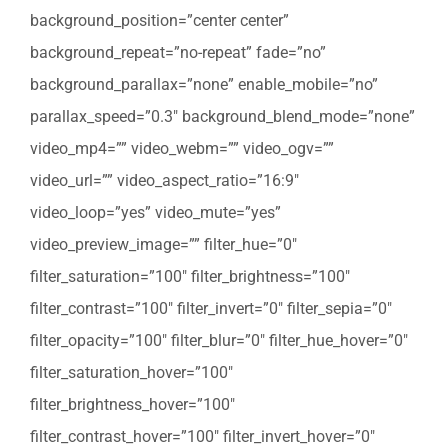
background_position=”center center”
background_repeat=”no-repeat” fade=”no”
background_parallax=”none” enable_mobile=”no”
parallax_speed=”0.3″ background_blend_mode=”none”
video_mp4=”” video_webm=”” video_ogv=””
video_url=”” video_aspect_ratio=”16:9″
video_loop=”yes” video_mute=”yes”
video_preview_image=”” filter_hue=”0″
filter_saturation=”100″ filter_brightness=”100″
filter_contrast=”100″ filter_invert=”0″ filter_sepia=”0″
filter_opacity=”100″ filter_blur=”0″ filter_hue_hover=”0″
filter_saturation_hover=”100″
filter_brightness_hover=”100″
filter_contrast_hover=”100″ filter_invert_hover=”0″