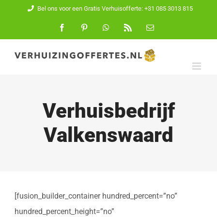
Ga
Bel ons voor een Gratis Verhuisofferte: +31 085 3013 815
naar
Facebook
Pinterest
WhatsApp
Rss
E-
mail
inhoud
Verhuisbedrijf
Valkenswaard
[fusion_builder_container hundred_percent=”no”
hundred_percent_height=”no”