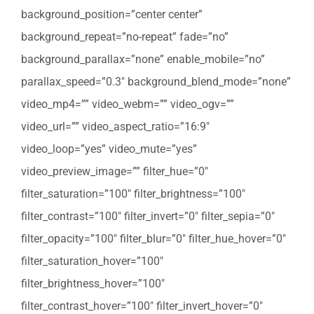
background_position=”center center”
background_repeat=”no-repeat” fade=”no”
background_parallax=”none” enable_mobile=”no”
parallax_speed=”0.3″ background_blend_mode=”none”
video_mp4=”” video_webm=”” video_ogv=””
video_url=”” video_aspect_ratio=”16:9″
video_loop=”yes” video_mute=”yes”
video_preview_image=”” filter_hue=”0″
filter_saturation=”100″ filter_brightness=”100″
filter_contrast=”100″ filter_invert=”0″ filter_sepia=”0″
filter_opacity=”100″ filter_blur=”0″ filter_hue_hover=”0″
filter_saturation_hover=”100″
filter_brightness_hover=”100″
filter_contrast_hover=”100″ filter_invert_hover=”0″