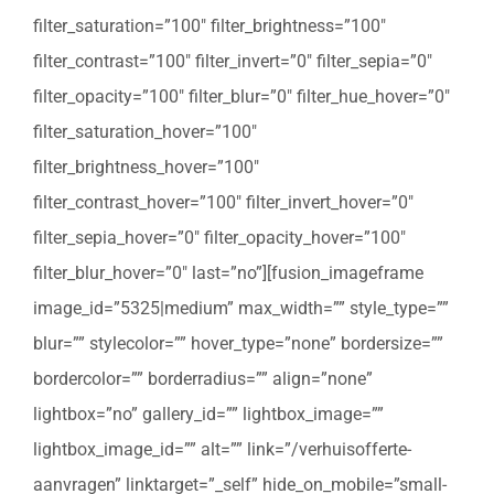
filter_saturation=”100″ filter_brightness=”100″
filter_contrast=”100″ filter_invert=”0″ filter_sepia=”0″
filter_opacity=”100″ filter_blur=”0″ filter_hue_hover=”0″
filter_saturation_hover=”100″
filter_brightness_hover=”100″
filter_contrast_hover=”100″ filter_invert_hover=”0″
filter_sepia_hover=”0″ filter_opacity_hover=”100″
filter_blur_hover=”0″ last=”no”][fusion_imageframe
image_id=”5325|medium” max_width=”” style_type=””
blur=”” stylecolor=”” hover_type=”none” bordersize=””
bordercolor=”” borderradius=”” align=”none”
lightbox=”no” gallery_id=”” lightbox_image=””
lightbox_image_id=”” alt=”” link=”/verhuisofferte-
aanvragen” linktarget=”_self” hide_on_mobile=”small-