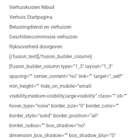
Verhuiskosten Nibud
Verhuis Startpagina
Belastingdienst en verhuizen
Geschillencommissie verhuizen
Rijksoverheid doorgeven
[/fusion_text][/fusion_builder_column]
[fusion_builder_column type=”1_3″ layout=”1_3″
spacing=”” center_content=”no” link=”” target=”_self”
min_height=”” hide_on_mobile=”small-
visibility,medium-visibility,large-visibility” class=”” id=””
hover_type=”none” border_size=”0″ border_color=””
border_style=”solid” border_position=”all”
border_radius=”” box_shadow=”no”
dimension_box_shadow=”” box_shadow_blur=”0″