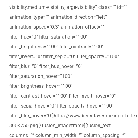
visibility,medium-visibility,large-visibility” class=”” id=””
animation_type=”” animation_direction=”left”
animation_speed=”0.3″ animation_offset=””
filter_hue=”0″ filter_saturation=”100″
filter_brightness=”100″ filter_contrast=”100″
filter_invert=”0″ filter_sepia=”0″ filter_opacity=”100″
filter_blur=”0″ filter_hue_hover=”0″
filter_saturation_hover=”100″
filter_brightness_hover=”100″
filter_contrast_hover=”100″ filter_invert_hover=”0″
filter_sepia_hover=”0″ filter_opacity_hover=”100″
filter_blur_hover=”0″]https://www.bedrijfsverhuizingoffert
300×250.png[/fusion_imageframe][fusion_text
columns=”” column_min_width=”” column_spacing=””