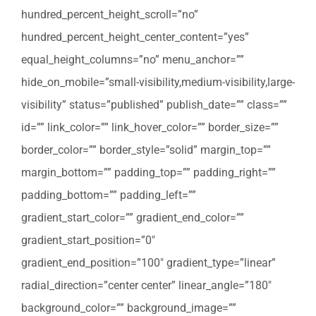
hundred_percent_height_scroll=”no”
hundred_percent_height_center_content=”yes”
equal_height_columns=”no” menu_anchor=””
hide_on_mobile=”small-visibility,medium-visibility,large-
visibility” status=”published” publish_date=”” class=””
id=”” link_color=”” link_hover_color=”” border_size=””
border_color=”” border_style=”solid” margin_top=””
margin_bottom=”” padding_top=”” padding_right=””
padding_bottom=”” padding_left=””
gradient_start_color=”” gradient_end_color=””
gradient_start_position=”0″
gradient_end_position=”100″ gradient_type=”linear”
radial_direction=”center center” linear_angle=”180″
background_color=”” background_image=””