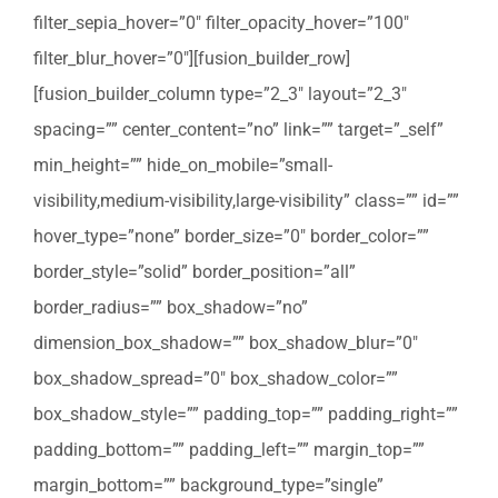
filter_sepia_hover=”0″ filter_opacity_hover=”100″
filter_blur_hover=”0″][fusion_builder_row]
[fusion_builder_column type=”2_3″ layout=”2_3″
spacing=”” center_content=”no” link=”” target=”_self”
min_height=”” hide_on_mobile=”small-
visibility,medium-visibility,large-visibility” class=”” id=””
hover_type=”none” border_size=”0″ border_color=””
border_style=”solid” border_position=”all”
border_radius=”” box_shadow=”no”
dimension_box_shadow=”” box_shadow_blur=”0″
box_shadow_spread=”0″ box_shadow_color=””
box_shadow_style=”” padding_top=”” padding_right=””
padding_bottom=”” padding_left=”” margin_top=””
margin_bottom=”” background_type=”single”