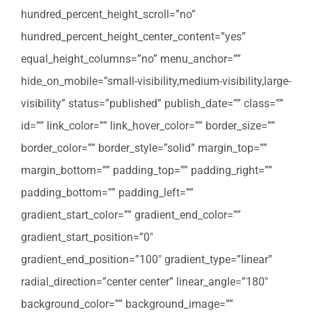
hundred_percent_height_scroll=”no”
hundred_percent_height_center_content=”yes”
equal_height_columns=”no” menu_anchor=””
hide_on_mobile=”small-visibility,medium-visibility,large-
visibility” status=”published” publish_date=”” class=””
id=”” link_color=”” link_hover_color=”” border_size=””
border_color=”” border_style=”solid” margin_top=””
margin_bottom=”” padding_top=”” padding_right=””
padding_bottom=”” padding_left=””
gradient_start_color=”” gradient_end_color=””
gradient_start_position=”0″
gradient_end_position=”100″ gradient_type=”linear”
radial_direction=”center center” linear_angle=”180″
background_color=”” background_image=””