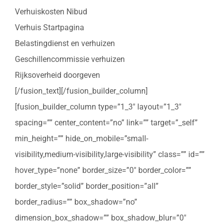
Verhuiskosten Nibud
Verhuis Startpagina
Belastingdienst en verhuizen
Geschillencommissie verhuizen
Rijksoverheid doorgeven
[/fusion_text][/fusion_builder_column]
[fusion_builder_column type=”1_3″ layout=”1_3″
spacing=”” center_content=”no” link=”” target=”_self”
min_height=”” hide_on_mobile=”small-
visibility,medium-visibility,large-visibility” class=”” id=””
hover_type=”none” border_size=”0″ border_color=””
border_style=”solid” border_position=”all”
border_radius=”” box_shadow=”no”
dimension_box_shadow=”” box_shadow_blur=”0″