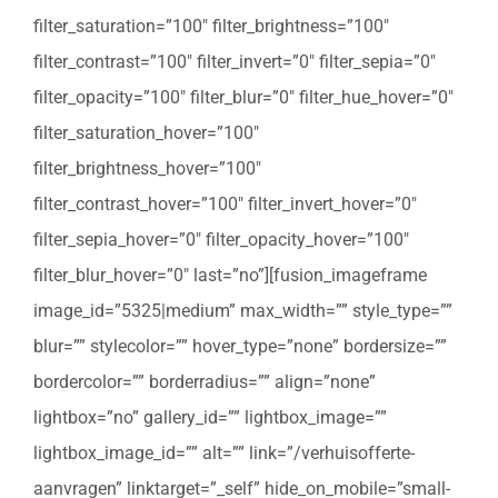
filter_saturation=”100″ filter_brightness=”100″
filter_contrast=”100″ filter_invert=”0″ filter_sepia=”0″
filter_opacity=”100″ filter_blur=”0″ filter_hue_hover=”0″
filter_saturation_hover=”100″
filter_brightness_hover=”100″
filter_contrast_hover=”100″ filter_invert_hover=”0″
filter_sepia_hover=”0″ filter_opacity_hover=”100″
filter_blur_hover=”0″ last=”no”][fusion_imageframe
image_id=”5325|medium” max_width=”” style_type=””
blur=”” stylecolor=”” hover_type=”none” bordersize=””
bordercolor=”” borderradius=”” align=”none”
lightbox=”no” gallery_id=”” lightbox_image=””
lightbox_image_id=”” alt=”” link=”/verhuisofferte-
aanvragen” linktarget=”_self” hide_on_mobile=”small-