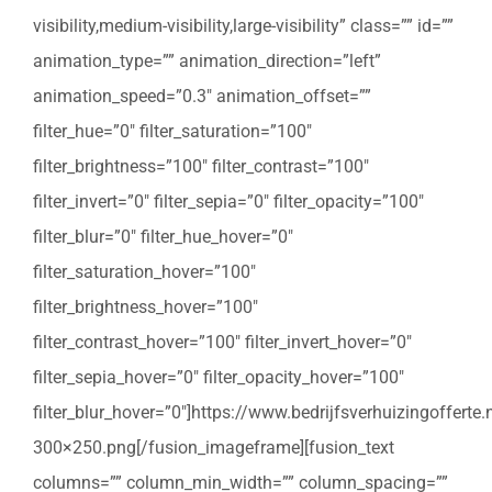
visibility,medium-visibility,large-visibility” class=”” id=””
animation_type=”” animation_direction=”left”
animation_speed=”0.3″ animation_offset=””
filter_hue=”0″ filter_saturation=”100″
filter_brightness=”100″ filter_contrast=”100″
filter_invert=”0″ filter_sepia=”0″ filter_opacity=”100″
filter_blur=”0″ filter_hue_hover=”0″
filter_saturation_hover=”100″
filter_brightness_hover=”100″
filter_contrast_hover=”100″ filter_invert_hover=”0″
filter_sepia_hover=”0″ filter_opacity_hover=”100″
filter_blur_hover=”0″]https://www.bedrijfsverhuizingoffert
300×250.png[/fusion_imageframe][fusion_text
columns=”” column_min_width=”” column_spacing=””