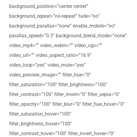
background_position=”center center”
background_repeat=”no-repeat” fade=”no”
background_parallax=”none” enable_mobile=”no”
parallax_speed=”0.3″ background_blend_mode=”none”
video_mp4=”” video_webm=”” video_ogv=””
video_url=”” video_aspect_ratio=”16:9″
video_loop=”yes” video_mute=”yes”
video_preview_image=”” filter_hue=”0″
filter_saturation=”100″ filter_brightness=”100″
filter_contrast=”100″ filter_invert=”0″ filter_sepia=”0″
filter_opacity=”100″ filter_blur=”0″ filter_hue_hover=”0″
filter_saturation_hover=”100″
filter_brightness_hover=”100″
filter_contrast_hover=”100″ filter_invert_hover=”0″