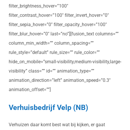
filter_brightness_hover=”100″
filter_contrast_hover=”100″ filter_invert_hover=”0″
filter_sepia_hover=”0″ filter_opacity_hover=”100″
filter_blur_hover=”0″ last=”no”][fusion_text columns=””
column_min_width=”” column_spacing=””
rule_style=”default” rule_size=”” rule_color=””
hide_on_mobile=”small-visibility,medium-visibility,large-
visibility” class=”” id=”” animation_type=””
animation_direction=”left” animation_speed=”0.3″
animation_offset=””]
Verhuisbedrijf Velp (NB)
Verhuizen daar komt best wat bij kijken, er gaat