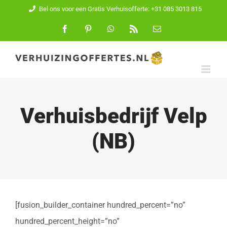
Ga
Bel ons voor een Gratis Verhuisofferte: +31 085 3013 815
naar
Facebook
Pinterest
WhatsApp
Rss
E-
mail
inhoud
Verhuisbedrijf Velp
(NB)
[fusion_builder_container hundred_percent=”no”
hundred_percent_height=”no”