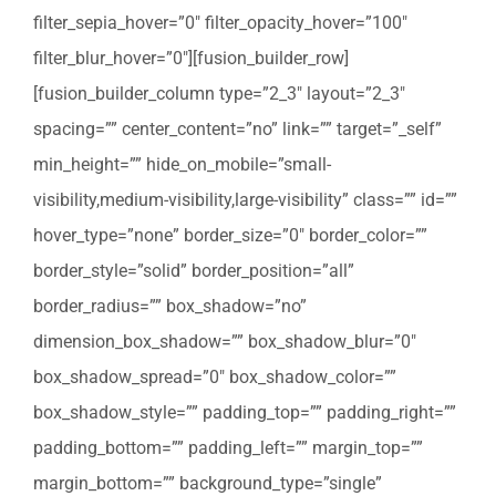
filter_sepia_hover=”0″ filter_opacity_hover=”100″
filter_blur_hover=”0″][fusion_builder_row]
[fusion_builder_column type=”2_3″ layout=”2_3″
spacing=”” center_content=”no” link=”” target=”_self”
min_height=”” hide_on_mobile=”small-
visibility,medium-visibility,large-visibility” class=”” id=””
hover_type=”none” border_size=”0″ border_color=””
border_style=”solid” border_position=”all”
border_radius=”” box_shadow=”no”
dimension_box_shadow=”” box_shadow_blur=”0″
box_shadow_spread=”0″ box_shadow_color=””
box_shadow_style=”” padding_top=”” padding_right=””
padding_bottom=”” padding_left=”” margin_top=””
margin_bottom=”” background_type=”single”