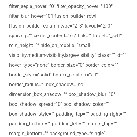
filter_sepia_hover=”0″ filter_opacity_hover=”100″
filter_blur_hover=”0″][fusion_builder_row]
[fusion_builder_column type=”2_3″ layout=”2_3″
spacing=”” center_content=”no” link=”” target=”_self”
min_height=”” hide_on_mobile=”small-
visibility,medium-visibility,large-visibility” class=”” id=””
hover_type=”none” border_size=”0″ border_color=””
border_style=”solid” border_position=”all”
border_radius=”” box_shadow=”no”
dimension_box_shadow=”” box_shadow_blur=”0″
box_shadow_spread=”0″ box_shadow_color=””
box_shadow_style=”” padding_top=”” padding_right=””
padding_bottom=”” padding_left=”” margin_top=””
margin_bottom=”” background_type=”single”