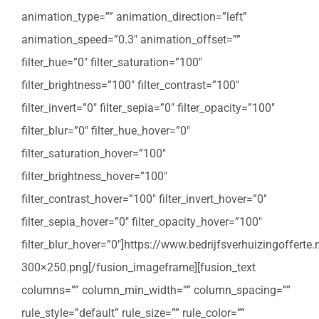
animation_type=”” animation_direction=”left”
animation_speed=”0.3″ animation_offset=””
filter_hue=”0″ filter_saturation=”100″
filter_brightness=”100″ filter_contrast=”100″
filter_invert=”0″ filter_sepia=”0″ filter_opacity=”100″
filter_blur=”0″ filter_hue_hover=”0″
filter_saturation_hover=”100″
filter_brightness_hover=”100″
filter_contrast_hover=”100″ filter_invert_hover=”0″
filter_sepia_hover=”0″ filter_opacity_hover=”100″
filter_blur_hover=”0″]https://www.bedrijfsverhuizingoffert
300×250.png[/fusion_imageframe][fusion_text
columns=”” column_min_width=”” column_spacing=””
rule_style=”default” rule_size=”” rule_color=””