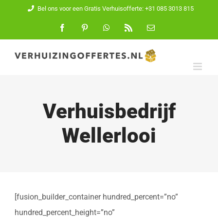
Ga
Bel ons voor een Gratis Verhuisofferte: +31 085 3013 815
naar
Facebook
Pinterest
WhatsApp
Rss
E-
mail
inhoud
Verhuisbedrijf
Wellerlooi
[fusion_builder_container hundred_percent=”no”
hundred_percent_height=”no”