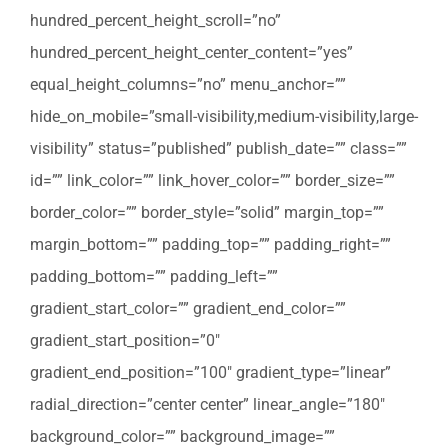
hundred_percent_height_scroll=”no”
hundred_percent_height_center_content=”yes”
equal_height_columns=”no” menu_anchor=””
hide_on_mobile=”small-visibility,medium-visibility,large-
visibility” status=”published” publish_date=”” class=””
id=”” link_color=”” link_hover_color=”” border_size=””
border_color=”” border_style=”solid” margin_top=””
margin_bottom=”” padding_top=”” padding_right=””
padding_bottom=”” padding_left=””
gradient_start_color=”” gradient_end_color=””
gradient_start_position=”0″
gradient_end_position=”100″ gradient_type=”linear”
radial_direction=”center center” linear_angle=”180″
background_color=”” background_image=””