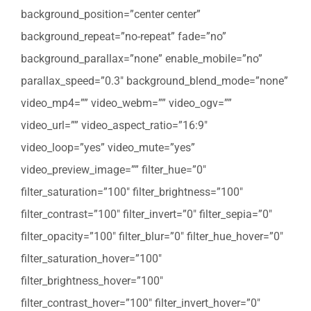
background_position=”center center”
background_repeat=”no-repeat” fade=”no”
background_parallax=”none” enable_mobile=”no”
parallax_speed=”0.3″ background_blend_mode=”none”
video_mp4=”” video_webm=”” video_ogv=””
video_url=”” video_aspect_ratio=”16:9″
video_loop=”yes” video_mute=”yes”
video_preview_image=”” filter_hue=”0″
filter_saturation=”100″ filter_brightness=”100″
filter_contrast=”100″ filter_invert=”0″ filter_sepia=”0″
filter_opacity=”100″ filter_blur=”0″ filter_hue_hover=”0″
filter_saturation_hover=”100″
filter_brightness_hover=”100″
filter_contrast_hover=”100″ filter_invert_hover=”0″