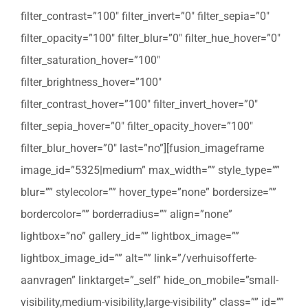
filter_contrast=”100″ filter_invert=”0″ filter_sepia=”0″
filter_opacity=”100″ filter_blur=”0″ filter_hue_hover=”0″
filter_saturation_hover=”100″
filter_brightness_hover=”100″
filter_contrast_hover=”100″ filter_invert_hover=”0″
filter_sepia_hover=”0″ filter_opacity_hover=”100″
filter_blur_hover=”0″ last=”no”][fusion_imageframe
image_id=”5325|medium” max_width=”” style_type=””
blur=”” stylecolor=”” hover_type=”none” bordersize=””
bordercolor=”” borderradius=”” align=”none”
lightbox=”no” gallery_id=”” lightbox_image=””
lightbox_image_id=”” alt=”” link=”/verhuisofferte-
aanvragen” linktarget=”_self” hide_on_mobile=”small-
visibility,medium-visibility,large-visibility” class=”” id=””