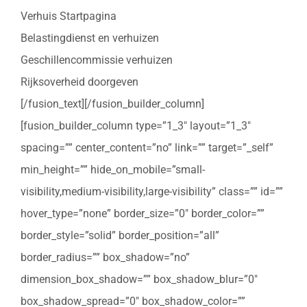
Verhuis Startpagina
Belastingdienst en verhuizen
Geschillencommissie verhuizen
Rijksoverheid doorgeven
[/fusion_text][/fusion_builder_column]
[fusion_builder_column type=”1_3″ layout=”1_3″
spacing=”” center_content=”no” link=”” target=”_self”
min_height=”” hide_on_mobile=”small-
visibility,medium-visibility,large-visibility” class=”” id=””
hover_type=”none” border_size=”0″ border_color=””
border_style=”solid” border_position=”all”
border_radius=”” box_shadow=”no”
dimension_box_shadow=”” box_shadow_blur=”0″
box_shadow_spread=”0″ box_shadow_color=””