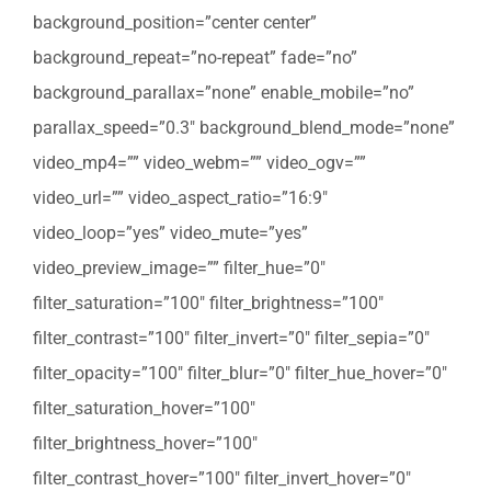
background_position=”center center”
background_repeat=”no-repeat” fade=”no”
background_parallax=”none” enable_mobile=”no”
parallax_speed=”0.3″ background_blend_mode=”none”
video_mp4=”” video_webm=”” video_ogv=””
video_url=”” video_aspect_ratio=”16:9″
video_loop=”yes” video_mute=”yes”
video_preview_image=”” filter_hue=”0″
filter_saturation=”100″ filter_brightness=”100″
filter_contrast=”100″ filter_invert=”0″ filter_sepia=”0″
filter_opacity=”100″ filter_blur=”0″ filter_hue_hover=”0″
filter_saturation_hover=”100″
filter_brightness_hover=”100″
filter_contrast_hover=”100″ filter_invert_hover=”0″