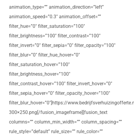
animation_type=”” animation_direction=”left”
animation_speed=”0.3″ animation_offset=””
filter_hue=”0″ filter_saturation=”100″
filter_brightness=”100″ filter_contrast=”100″
filter_invert=”0″ filter_sepia=”0″ filter_opacity=”100″
filter_blur=”0″ filter_hue_hover=”0″
filter_saturation_hover=”100″
filter_brightness_hover=”100″
filter_contrast_hover=”100″ filter_invert_hover=”0″
filter_sepia_hover=”0″ filter_opacity_hover=”100″
filter_blur_hover=”0″]https://www.bedrijfsverhuizingoffert
300×250.png[/fusion_imageframe][fusion_text
columns=”” column_min_width=”” column_spacing=””
rule_style=”default” rule_size=”” rule_color=””