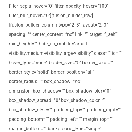
filter_sepia_hover=”0″ filter_opacity_hover=”100″
filter_blur_hover=”0″][fusion_builder_row]
[fusion_builder_column type=”2_3″ layout=”2_3″
spacing=”” center_content=”no” link=”” target=”_self”
min_height=”” hide_on_mobile=”small-
visibility,medium-visibility,large-visibility” class=”” id=””
hover_type=”none” border_size=”0″ border_color=””
border_style=”solid” border_position=”all”
border_radius=”” box_shadow=”no”
dimension_box_shadow=”” box_shadow_blur=”0″
box_shadow_spread=”0″ box_shadow_color=””
box_shadow_style=”” padding_top=”” padding_right=””
padding_bottom=”” padding_left=”” margin_top=””
margin_bottom=”” background_type=”single”