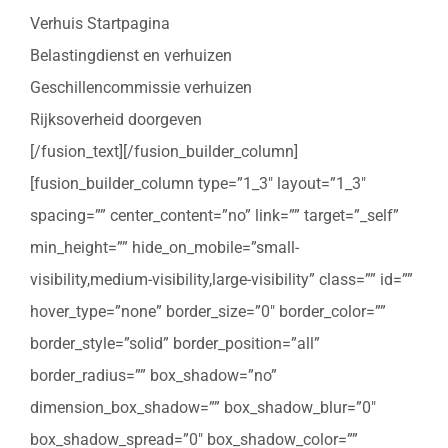
Verhuis Startpagina
Belastingdienst en verhuizen
Geschillencommissie verhuizen
Rijksoverheid doorgeven
[/fusion_text][/fusion_builder_column]
[fusion_builder_column type=”1_3″ layout=”1_3″
spacing=”” center_content=”no” link=”” target=”_self”
min_height=”” hide_on_mobile=”small-
visibility,medium-visibility,large-visibility” class=”” id=””
hover_type=”none” border_size=”0″ border_color=””
border_style=”solid” border_position=”all”
border_radius=”” box_shadow=”no”
dimension_box_shadow=”” box_shadow_blur=”0″
box_shadow_spread=”0″ box_shadow_color=””