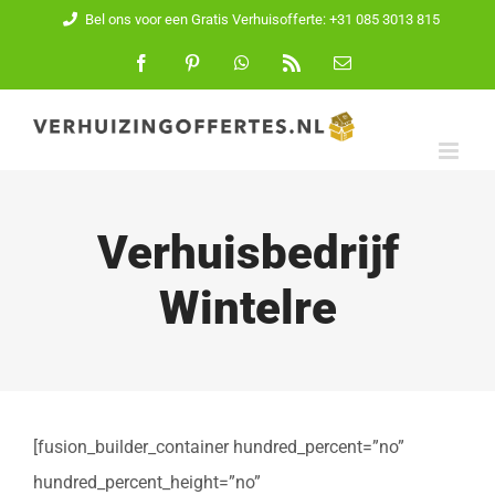
Ga
Bel ons voor een Gratis Verhuisofferte: +31 085 3013 815
naar
Facebook
Pinterest
WhatsApp
Rss
E-
mail
inhoud
Verhuisbedrijf
Wintelre
[fusion_builder_container hundred_percent=”no”
hundred_percent_height=”no”