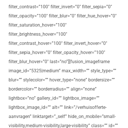
filter_contrast=”100″ filter_invert=”0″ filter_sepia=”0″
filter_opacity=”100″ filter_blur=”0″ filter_hue_hover=”0″
filter_saturation_hover=”100″
filter_brightness_hover=”100″
filter_contrast_hover=”100″ filter_invert_hover=”0″
filter_sepia_hover=”0″ filter_opacity_hover=”100″
filter_blur_hover=”0″ last=”no”][fusion_imageframe
image_id=”5325|medium” max_width=”” style_type=””
blur=”” stylecolor=”” hover_type=”none” bordersize=””
bordercolor=”” borderradius=”” align=”none”
lightbox=”no” gallery_id=”” lightbox_image=””
lightbox_image_id=”” alt=”” link=”/verhuisofferte-
aanvragen” linktarget=”_self” hide_on_mobile=”small-
visibility,medium-visibility,large-visibility” class=”” id=””