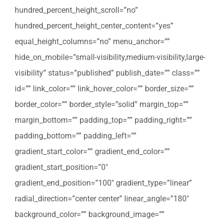
hundred_percent_height_scroll=”no”
hundred_percent_height_center_content=”yes”
equal_height_columns=”no” menu_anchor=””
hide_on_mobile=”small-visibility,medium-visibility,large-
visibility” status=”published” publish_date=”” class=””
id=”” link_color=”” link_hover_color=”” border_size=””
border_color=”” border_style=”solid” margin_top=””
margin_bottom=”” padding_top=”” padding_right=””
padding_bottom=”” padding_left=””
gradient_start_color=”” gradient_end_color=””
gradient_start_position=”0″
gradient_end_position=”100″ gradient_type=”linear”
radial_direction=”center center” linear_angle=”180″
background_color=”” background_image=””