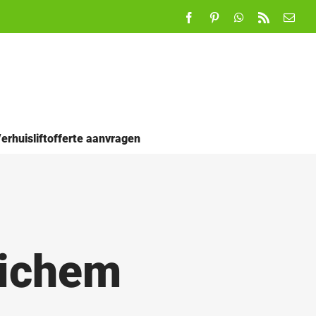
Facebook
Pinterest
WhatsApp
Rss
E-
mail
erhuisliftofferte aanvragen
richem