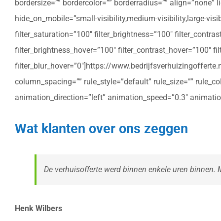
bordersize=”” bordercolor=”” borderradius=”” align=”none” l
hide_on_mobile=”small-visibility,medium-visibility,large-vis
filter_saturation=”100″ filter_brightness=”100″ filter_contras
filter_brightness_hover=”100″ filter_contrast_hover=”100″ fil
filter_blur_hover=”0″]https://www.bedrijfsverhuizingoffe
column_spacing=”” rule_style=”default” rule_size=”” rule_colo
animation_direction=”left” animation_speed=”0.3″ animatio
Wat klanten over ons zeggen
De verhuisofferte werd binnen enkele uren binnen. Me
Henk Wilbers