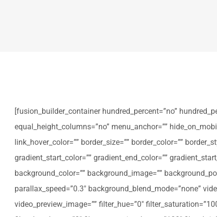
[fusion_builder_container hundred_percent=”no” hundred_p
equal_height_columns=”no” menu_anchor=”” hide_on_mobile=”sm
link_hover_color=”” border_size=”” border_color=”” border
gradient_start_color=”” gradient_end_color=”” gradient_star
background_color=”” background_image=”” background_posi
parallax_speed=”0.3″ background_blend_mode=”none” video
video_preview_image=”” filter_hue=”0″ filter_saturation=”100″ 