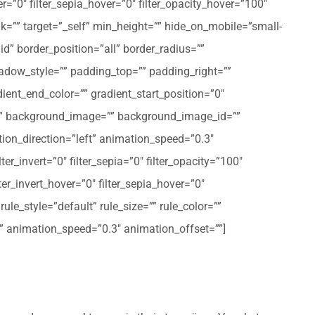
er=”0″ filter_sepia_hover=”0″ filter_opacity_hover=”100″
nk=”” target=”_self” min_height=”” hide_on_mobile=”small-
olid” border_position=”all” border_radius=””
ow_style=”” padding_top=”” padding_right=””
ent_end_color=”” gradient_start_position=”0″
r=”” background_image=”” background_image_id=””
on_direction=”left” animation_speed=”0.3″
ter_invert=”0″ filter_sepia=”0″ filter_opacity=”100″
lter_invert_hover=”0″ filter_sepia_hover=”0″
le_style=”default” rule_size=”” rule_color=””
eft” animation_speed=”0.3″ animation_offset=””]