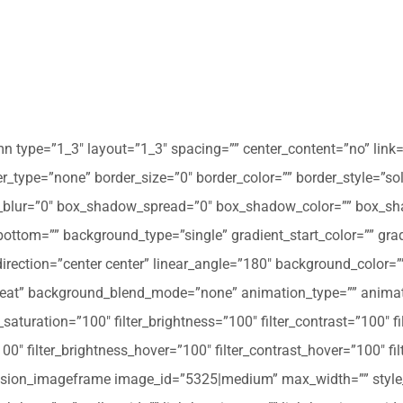
mn type=”1_3″ layout=”1_3″ spacing=”” center_content=”no” link=
 hover_type=”none” border_size=”0″ border_color=”” border_style=”s
ur=”0″ box_shadow_spread=”0″ box_shadow_color=”” box_shad
ttom=”” background_type=”single” gradient_start_color=”” gradi
_direction=”center center” linear_angle=”180″ background_colo
peat” background_blend_mode=”none” animation_type=”” animati
r_saturation=”100″ filter_brightness=”100″ filter_contrast=”100″ fil
”100″ filter_brightness_hover=”100″ filter_contrast_hover=”100″ fi
][fusion_imageframe image_id=”5325|medium” max_width=”” style_