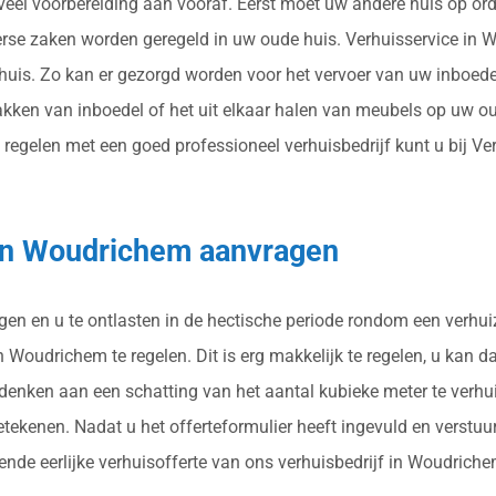
 veel voorbereiding aan vooraf. Eerst moet uw andere huis op or
verse zaken worden geregeld in uw oude huis. Verhuisservice in
 huis. Zo kan er gezorgd worden voor het vervoer van uw inboede
akken van inboedel of het uit elkaar halen van meubels op uw o
elen met een goed professioneel verhuisbedrijf kunt u bij Verhu
g in Woudrichem aanvragen
rgen en u te ontlasten in de hectische periode rondom een verhui
Woudrichem te regelen. Dit is erg makkelijk te regelen, u kan da
 denken aan een schatting van het aantal kubieke meter te verhu
ekenen. Nadat u het offerteformulier heeft ingevuld en verstuu
sende eerlijke verhuisofferte van ons verhuisbedrijf in Woudriche