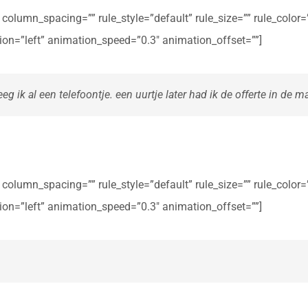
olumn_spacing=”” rule_style=”default” rule_size=”” rule_color=””
ction=”left” animation_speed=”0.3″ animation_offset=””]
eg ik al een telefoontje. een uurtje later had ik de offerte in de ma
olumn_spacing=”” rule_style=”default” rule_size=”” rule_color=””
ction=”left” animation_speed=”0.3″ animation_offset=””]