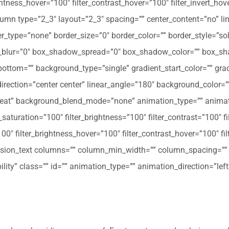
ghtness_hover=”100″ filter_contrast_hover=”100″ filter_invert_hov
olumn type=”2_3″ layout=”2_3″ spacing=”” center_content=”no” li
 hover_type=”none” border_size=”0″ border_color=”” border_style=”s
ur=”0″ box_shadow_spread=”0″ box_shadow_color=”” box_shad
ttom=”” background_type=”single” gradient_start_color=”” gradi
_direction=”center center” linear_angle=”180″ background_colo
peat” background_blend_mode=”none” animation_type=”” animati
r_saturation=”100″ filter_brightness=”100″ filter_contrast=”100″ fil
”100″ filter_brightness_hover=”100″ filter_contrast_hover=”100″ fi
[fusion_text columns=”” column_min_width=”” column_spacing=”” ru
ibility” class=”” id=”” animation_type=”” animation_direction=”l