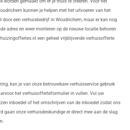
de worden gemaakt om er je thuis te creëren. Voor het
 Woudrichem kunnen je helpen met het uitvoeren van het
l door een verhuisbedrijf in Woudrichem, maar er kan nog
ude adres en weer monteren op de nieuwe locatie behoren
izingoffertes.nl een geheel vrijblijvende verhuisofferte
zing, kan je van onze betrouwbare verhuisservice gebruik
arvoor het verhuisofferteformulier in vullen. Vul uw
izen inboedel of het omschrijven van de inboedel zodat ons
rd gaan onze verhuisdeskundige er direct mee aan de slag.
m.