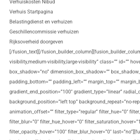
Verhuiskosten Nibud
Verhuis Startpagina
Belastingdienst en verhuizen
Geschillencommissie verhuizen
Rijksoverheid doorgeven
[/fusion_text][/fusion_builder_column][fusion_builder_colu
visibility,medium-visibility,large-visibility” class=”” id=””
box_shadow=”no” dimension_box_shadow=”” box_shadow_bl
padding_bottom=”” padding_left=”” margin_top=”” margin_bo
gradient_end_position=”100″ gradient_type=”linear” radial
background_position=”left top” background_repeat=”no-re
animation_offset=”” filter_type=”regular” filter_hue=”0″ filte
filter_blur=”0″ filter_hue_hover=”0″ filter_saturation_hover=
filter_opacity_hover=”100″ filter_blur_hover=”0″ last=”no”