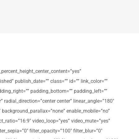
_percent_height_center_content=”yes”
shed” publish_date=”” class=”” id=”” link_color=””
dding_right=”” padding_bottom=”” padding_left=””
” radial_direction=”center center” linear_angle=”180″
” background_parallax=”none” enable_mobile=”no”
t_ratio=”16:9″ video_loop=”yes” video_mute=”yes”
ter_sepia=”0″ filter_opacity=”100″ filter_blur=”0″