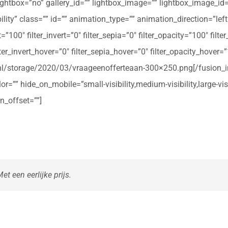
ightbox=”no” gallery_id=”” lightbox_image=”” lightbox_image_id=””
ibility” class=”” id=”” animation_type=”” animation_direction=”le
t=”100″ filter_invert=”0″ filter_sepia=”0″ filter_opacity=”100″ filt
ter_invert_hover=”0″ filter_sepia_hover=”0″ filter_opacity_hover=
rte.nl/storage/2020/03/vraageenofferteaan-300×250.png[/fusio
r=”” hide_on_mobile=”small-visibility,medium-visibility,large-vis
n_offset=””]
t een eerlijke prijs.