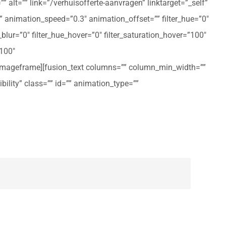
 alt=”” link=”/verhuisofferte-aanvragen” linktarget=”_self”
ft” animation_speed=”0.3″ animation_offset=”” filter_hue=”0″
er_blur=”0″ filter_hue_hover=”0″ filter_saturation_hover=”100″
”100″
n_imageframe][fusion_text columns=”” column_min_width=””
ibility” class=”” id=”” animation_type=””