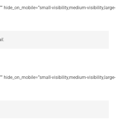
 hide_on_mobile=”small-visibility,medium-visibility,large-
il.
 hide_on_mobile=”small-visibility,medium-visibility,large-