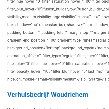
filter_hue_hover=”0″ filter_saturation_hover=”100″ filter_bri
filter_blur_hover=”0″][fusion_builder_row][fusion_builder_c
visibility,medium-visibility,large-visibility” class=”” id=””
box_shadow=”no” dimension_box_shadow=”” box_shadow_bl
padding_bottom=”” padding_left=”” margin_top=”” margin_bo
gradient_end_position=”100″ gradient_type=”linear” radial
background_position=”left top” background_repeat=”no-re
animation_offset=”” filter_type=”regular” filter_hue=”0″ filte
filter_blur=”0″ filter_hue_hover=”0″ filter_saturation_hover=
filter_opacity_hover=”100″ filter_blur_hover=”0″ last=”no”]
hide_on_mobile=”small-visibility,medium-visibility,large-vis
Verhuisbedrijf Woudrichem