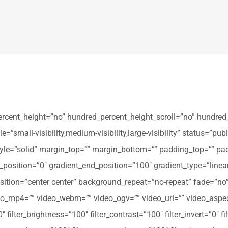
ercent_height=”no” hundred_percent_height_scroll=”no” hundred
all-visibility,medium-visibility,large-visibility” status=”publi
_style=”solid” margin_top=”” margin_bottom=”” padding_top=”” pa
t_position=”0″ gradient_end_position=”100″ gradient_type=”linear
tion=”center center” background_repeat=”no-repeat” fade=”no
_mp4=”” video_webm=”” video_ogv=”” video_url=”” video_aspec
filter_brightness=”100″ filter_contrast=”100″ filter_invert=”0″ fil