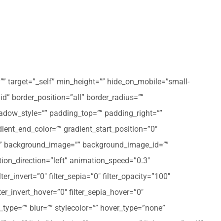
”” target=”_self” min_height=”” hide_on_mobile=”small-
olid” border_position=”all” border_radius=””
ow_style=”” padding_top=”” padding_right=””
ent_end_color=”” gradient_start_position=”0″
r=”” background_image=”” background_image_id=””
on_direction=”left” animation_speed=”0.3″
ter_invert=”0″ filter_sepia=”0″ filter_opacity=”100″
lter_invert_hover=”0″ filter_sepia_hover=”0″
type=”” blur=”” stylecolor=”” hover_type=”none”