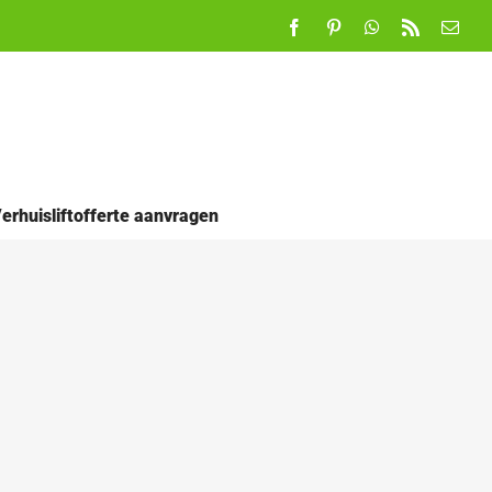
Facebook
Pinterest
WhatsApp
Rss
E-
mail
erhuisliftofferte aanvragen