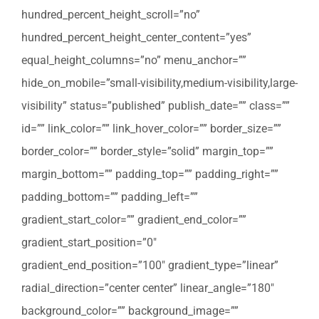
hundred_percent_height_scroll=”no”
hundred_percent_height_center_content=”yes”
equal_height_columns=”no” menu_anchor=””
hide_on_mobile=”small-visibility,medium-visibility,large-
visibility” status=”published” publish_date=”” class=””
id=”” link_color=”” link_hover_color=”” border_size=””
border_color=”” border_style=”solid” margin_top=””
margin_bottom=”” padding_top=”” padding_right=””
padding_bottom=”” padding_left=””
gradient_start_color=”” gradient_end_color=””
gradient_start_position=”0″
gradient_end_position=”100″ gradient_type=”linear”
radial_direction=”center center” linear_angle=”180″
background_color=”” background_image=””