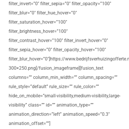
filter_invert=”0″ filter_sepia=”0″ filter_opacity=”100″
filter_blur=”0″ filter_hue_hover=”0″
filter_saturation_hover=”100″
filter_brightness_hover=”100″
filter_contrast_hover=”100″ filter_invert_hover=”0″
filter_sepia_hover=”0″ filter_opacity_hover=”100″
filter_blur_hover=”0″]https://www.bedrijfsverhuizingoffert
300×250.png[/fusion_imageframe][fusion_text
columns=”” column_min_width=”” column_spacing=””
rule_style=”default” rule_size=”” rule_color=””
hide_on_mobile=”small-visibility,medium-visibility,large-
visibility” class=”” id=”” animation_type=””
animation_direction=”left” animation_speed=”0.3″
animation_offset=””]