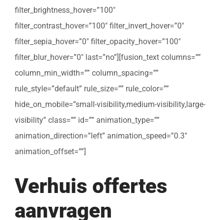
filter_brightness_hover=”100″
filter_contrast_hover=”100″ filter_invert_hover=”0″
filter_sepia_hover=”0″ filter_opacity_hover=”100″
filter_blur_hover=”0″ last=”no”][fusion_text columns=””
column_min_width=”” column_spacing=””
rule_style=”default” rule_size=”” rule_color=””
hide_on_mobile=”small-visibility,medium-visibility,large-
visibility” class=”” id=”” animation_type=””
animation_direction=”left” animation_speed=”0.3″
animation_offset=””]
Verhuis offertes
aanvragen