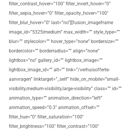
filter_contrast_hover=”100″ filter_invert_hover=”0″
filter_sepia_hover=”0″ filter_opacity_hover=”100″
filter_blur_hover=”0″ last=”no”][fusion_imageframe
image_id=”5325|medium” max_width=”” style_type=””
blur=”” stylecolor=”” hover_type=”none” bordersize=””
bordercolor=”” borderradius=”” align=”none”
lightbox=”no” gallery_id=”” lightbox_image=””
lightbox_image_id=”” alt=”” link=”/verhuisofferte-
aanvragen” linktarget=”_self” hide_on_mobile=”small-
visibility,medium-visibility,large-visibility” class=”” id=””
animation_type=”” animation_direction=”left”
animation_speed=”0.3″ animation_offset=””
filter_hue=”0″ filter_saturation=”100″
filter_brightness=”100″ filter_contrast=”100″