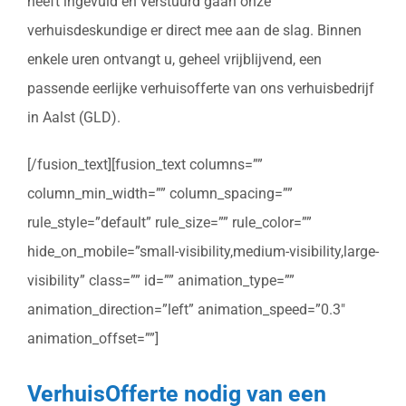
heeft ingevuld en verstuurd gaan onze
verhuisdeskundige er direct mee aan de slag. Binnen
enkele uren ontvangt u, geheel vrijblijvend, een
passende eerlijke verhuisofferte van ons verhuisbedrijf
in Aalst (GLD).
[/fusion_text][fusion_text columns=””
column_min_width=”” column_spacing=””
rule_style=”default” rule_size=”” rule_color=””
hide_on_mobile=”small-visibility,medium-visibility,large-
visibility” class=”” id=”” animation_type=””
animation_direction=”left” animation_speed=”0.3″
animation_offset=””]
VerhuisOfferte nodig van een