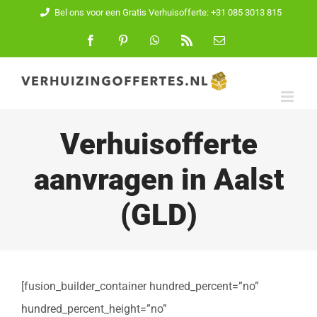
Ga
Bel ons voor een Gratis Verhuisofferte: +31 085 3013 815
naar
Facebook
Pinterest
WhatsApp
Rss
E-
mail
inhoud
Verhuisofferte
aanvragen in Aalst
(GLD)
[fusion_builder_container hundred_percent=”no”
hundred_percent_height=”no”