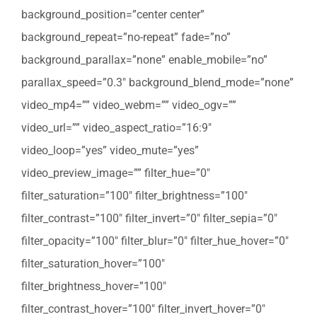
background_position=”center center”
background_repeat=”no-repeat” fade=”no”
background_parallax=”none” enable_mobile=”no”
parallax_speed=”0.3″ background_blend_mode=”none”
video_mp4=”” video_webm=”” video_ogv=””
video_url=”” video_aspect_ratio=”16:9″
video_loop=”yes” video_mute=”yes”
video_preview_image=”” filter_hue=”0″
filter_saturation=”100″ filter_brightness=”100″
filter_contrast=”100″ filter_invert=”0″ filter_sepia=”0″
filter_opacity=”100″ filter_blur=”0″ filter_hue_hover=”0″
filter_saturation_hover=”100″
filter_brightness_hover=”100″
filter_contrast_hover=”100″ filter_invert_hover=”0″