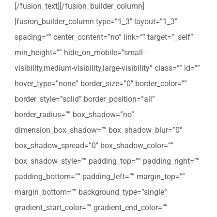
[/fusion_text][/fusion_builder_column]
[fusion_builder_column type=”1_3″ layout=”1_3″
spacing=”” center_content=”no” link=”” target=”_self”
min_height=”” hide_on_mobile=”small-
visibility,medium-visibility,large-visibility” class=”” id=””
hover_type=”none” border_size=”0″ border_color=””
border_style=”solid” border_position=”all”
border_radius=”” box_shadow=”no”
dimension_box_shadow=”” box_shadow_blur=”0″
box_shadow_spread=”0″ box_shadow_color=””
box_shadow_style=”” padding_top=”” padding_right=””
padding_bottom=”” padding_left=”” margin_top=””
margin_bottom=”” background_type=”single”
gradient_start_color=”” gradient_end_color=””