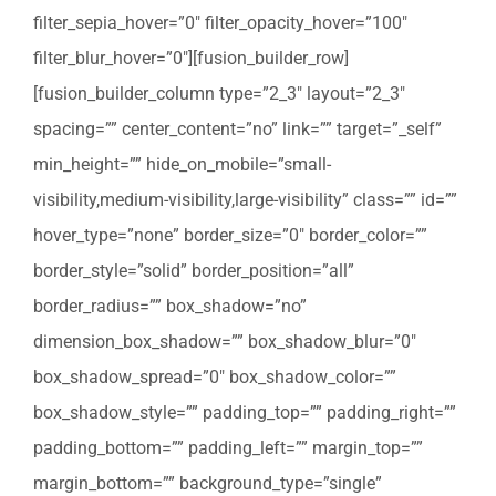
filter_sepia_hover=”0″ filter_opacity_hover=”100″
filter_blur_hover=”0″][fusion_builder_row]
[fusion_builder_column type=”2_3″ layout=”2_3″
spacing=”” center_content=”no” link=”” target=”_self”
min_height=”” hide_on_mobile=”small-
visibility,medium-visibility,large-visibility” class=”” id=””
hover_type=”none” border_size=”0″ border_color=””
border_style=”solid” border_position=”all”
border_radius=”” box_shadow=”no”
dimension_box_shadow=”” box_shadow_blur=”0″
box_shadow_spread=”0″ box_shadow_color=””
box_shadow_style=”” padding_top=”” padding_right=””
padding_bottom=”” padding_left=”” margin_top=””
margin_bottom=”” background_type=”single”