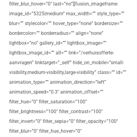
filter_blur_hover=”0″ last=”no”][fusion_imageframe
image_id=”5325|medium” max_width=”” style_type=””
blur=”” stylecolor=”” hover_type=”none” bordersize=””
bordercolor=”” borderradius=”” align=”none”
lightbox=”no” gallery_id=”” lightbox_image=””
lightbox_image_id=”” alt=”” link=”/verhuisofferte-
aanvragen” linktarget=”_self” hide_on_mobile=”small-
visibility,medium-visibility,large-visibility” class=”” id=””
animation_type=”” animation_direction=”left”
animation_speed=”0.3″ animation_offset=””
filter_hue=”0″ filter_saturation=”100″
filter_brightness=”100″ filter_contrast=”100″
filter_invert=”0″ filter_sepia=”0″ filter_opacity=”100″
filter_blur=”0″ filter_hue_hover=”0″