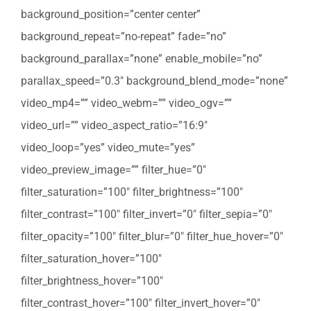
background_position=”center center”
background_repeat=”no-repeat” fade=”no”
background_parallax=”none” enable_mobile=”no”
parallax_speed=”0.3″ background_blend_mode=”none”
video_mp4=”” video_webm=”” video_ogv=””
video_url=”” video_aspect_ratio=”16:9″
video_loop=”yes” video_mute=”yes”
video_preview_image=”” filter_hue=”0″
filter_saturation=”100″ filter_brightness=”100″
filter_contrast=”100″ filter_invert=”0″ filter_sepia=”0″
filter_opacity=”100″ filter_blur=”0″ filter_hue_hover=”0″
filter_saturation_hover=”100″
filter_brightness_hover=”100″
filter_contrast_hover=”100″ filter_invert_hover=”0″