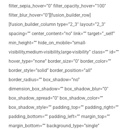
filter_sepia_hover=”0″ filter_opacity_hover=”100″
filter_blur_hover=”0″][fusion_builder_row]
[fusion_builder_column type=”2_3″ layout=”2_3″
spacing=”” center_content=”no” link=”” target=”_self”
min_height=”” hide_on_mobile=”small-
visibility,medium-visibility,large-visibility” class=”” id=””
hover_type=”none” border_size=”0″ border_color=””
border_style=”solid” border_position=”all”
border_radius=”” box_shadow=”no”
dimension_box_shadow=”” box_shadow_blur=”0″
box_shadow_spread=”0″ box_shadow_color=””
box_shadow_style=”” padding_top=”” padding_right=””
padding_bottom=”” padding_left=”” margin_top=””
margin_bottom=”” background_type=”single”