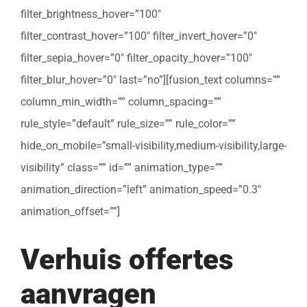
filter_brightness_hover=”100″
filter_contrast_hover=”100″ filter_invert_hover=”0″
filter_sepia_hover=”0″ filter_opacity_hover=”100″
filter_blur_hover=”0″ last=”no”][fusion_text columns=””
column_min_width=”” column_spacing=””
rule_style=”default” rule_size=”” rule_color=””
hide_on_mobile=”small-visibility,medium-visibility,large-
visibility” class=”” id=”” animation_type=””
animation_direction=”left” animation_speed=”0.3″
animation_offset=””]
Verhuis offertes
aanvragen