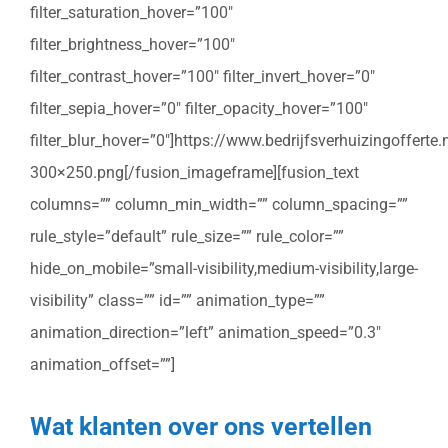
filter_saturation_hover=”100″
filter_brightness_hover=”100″
filter_contrast_hover=”100″ filter_invert_hover=”0″
filter_sepia_hover=”0″ filter_opacity_hover=”100″
filter_blur_hover=”0″]https://www.bedrijfsverhuizingoffert
300×250.png[/fusion_imageframe][fusion_text
columns=”” column_min_width=”” column_spacing=””
rule_style=”default” rule_size=”” rule_color=””
hide_on_mobile=”small-visibility,medium-visibility,large-
visibility” class=”” id=”” animation_type=””
animation_direction=”left” animation_speed=”0.3″
animation_offset=””]
Wat klanten over ons vertellen