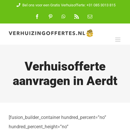
Ga
Bel ons voor een Gratis Verhuisofferte: +31 085 3013 815
naar
Facebook
Pinterest
WhatsApp
Rss
E-
mail
inhoud
Verhuisofferte
aanvragen in Aerdt
[fusion_builder_container hundred_percent=”no”
hundred_percent_height=”no”