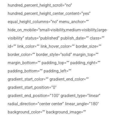
hundred_percent_height_scroll=”no”
hundred_percent_height_center_content=”yes”
equal_height_columns=”no” menu_anchor=””
hide_on_mobile=”small-visibility,medium-visibility,large-
visibility” status=”published” publish_date=”” class=””
id=”” link_color=”” link_hover_color=”” border_size=””
border_color=”” border_style=”solid” margin_top=””
margin_bottom=”” padding_top=”” padding_right=””
padding_bottom=”” padding_left=””
gradient_start_color=”” gradient_end_color=””
gradient_start_position=”0″
gradient_end_position=”100″ gradient_type=”linear”
radial_direction=”center center” linear_angle=”180″
background_color=”” background_image=””