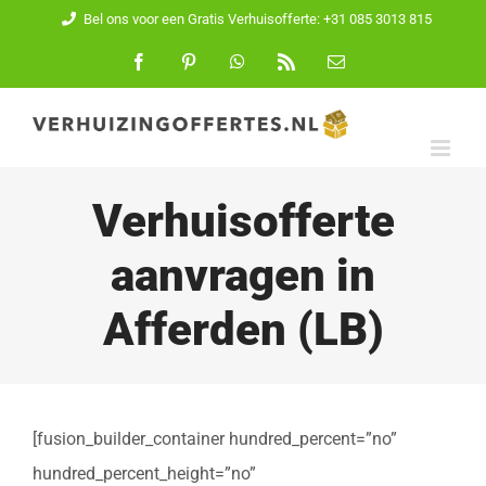
Ga
Bel ons voor een Gratis Verhuisofferte: +31 085 3013 815
naar
Facebook
Pinterest
WhatsApp
Rss
E-
mail
inhoud
Verhuisofferte
aanvragen in
Afferden (LB)
[fusion_builder_container hundred_percent=”no”
hundred_percent_height=”no”