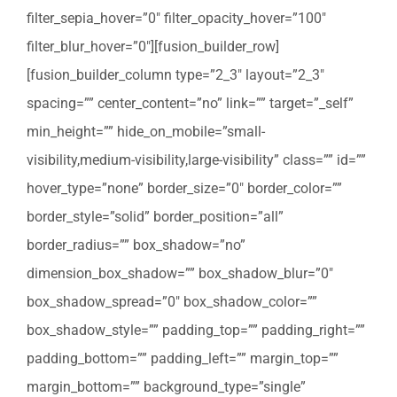
filter_sepia_hover=”0″ filter_opacity_hover=”100″
filter_blur_hover=”0″][fusion_builder_row]
[fusion_builder_column type=”2_3″ layout=”2_3″
spacing=”” center_content=”no” link=”” target=”_self”
min_height=”” hide_on_mobile=”small-
visibility,medium-visibility,large-visibility” class=”” id=””
hover_type=”none” border_size=”0″ border_color=””
border_style=”solid” border_position=”all”
border_radius=”” box_shadow=”no”
dimension_box_shadow=”” box_shadow_blur=”0″
box_shadow_spread=”0″ box_shadow_color=””
box_shadow_style=”” padding_top=”” padding_right=””
padding_bottom=”” padding_left=”” margin_top=””
margin_bottom=”” background_type=”single”