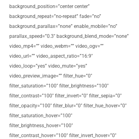
background_position=”center center”
background_repeat=”no-repeat” fade=”no”
background_parallax=”none” enable_mobile=”no”
parallax_speed=”0.3″ background_blend_mode=”none”
video_mp4=”” video_webm=”” video_ogv=””
video_url=”” video_aspect_ratio=”16:9″
video_loop=”yes” video_mute=”yes”
video_preview_image=”” filter_hue=”0″
filter_saturation=”100″ filter_brightness=”100″
filter_contrast=”100″ filter_invert=”0″ filter_sepia=”0″
filter_opacity=”100″ filter_blur=”0″ filter_hue_hover=”0″
filter_saturation_hover=”100″
filter_brightness_hover=”100″
filter_contrast_hover=”100″ filter_invert_hover=”0″