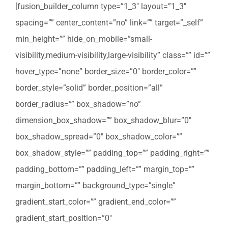
[fusion_builder_column type=”1_3″ layout=”1_3″
spacing=”” center_content=”no” link=”” target=”_self”
min_height=”” hide_on_mobile=”small-
visibility,medium-visibility,large-visibility” class=”” id=””
hover_type=”none” border_size=”0″ border_color=””
border_style=”solid” border_position=”all”
border_radius=”” box_shadow=”no”
dimension_box_shadow=”” box_shadow_blur=”0″
box_shadow_spread=”0″ box_shadow_color=””
box_shadow_style=”” padding_top=”” padding_right=””
padding_bottom=”” padding_left=”” margin_top=””
margin_bottom=”” background_type=”single”
gradient_start_color=”” gradient_end_color=””
gradient_start_position=”0″