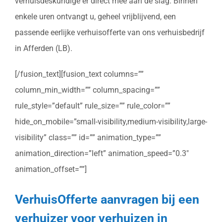
verhuisdeskundige er direct mee aan de slag. Binnen
enkele uren ontvangt u, geheel vrijblijvend, een
passende eerlijke verhuisofferte van ons verhuisbedrijf
in Afferden (LB).
[/fusion_text][fusion_text columns=””
column_min_width=”” column_spacing=””
rule_style=”default” rule_size=”” rule_color=””
hide_on_mobile=”small-visibility,medium-visibility,large-
visibility” class=”” id=”” animation_type=””
animation_direction=”left” animation_speed=”0.3″
animation_offset=””]
VerhuisOfferte aanvragen bij een
verhuizer voor verhuizen in