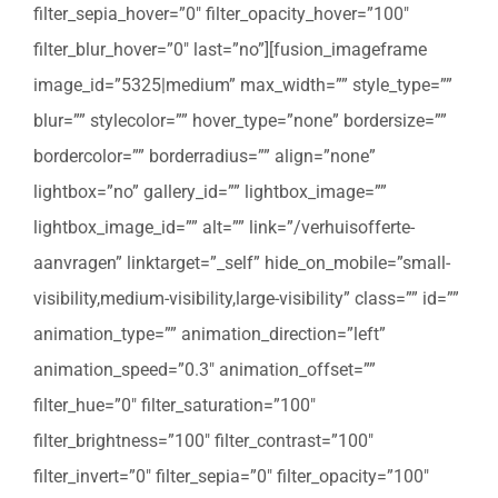
filter_sepia_hover=”0″ filter_opacity_hover=”100″
filter_blur_hover=”0″ last=”no”][fusion_imageframe
image_id=”5325|medium” max_width=”” style_type=””
blur=”” stylecolor=”” hover_type=”none” bordersize=””
bordercolor=”” borderradius=”” align=”none”
lightbox=”no” gallery_id=”” lightbox_image=””
lightbox_image_id=”” alt=”” link=”/verhuisofferte-
aanvragen” linktarget=”_self” hide_on_mobile=”small-
visibility,medium-visibility,large-visibility” class=”” id=””
animation_type=”” animation_direction=”left”
animation_speed=”0.3″ animation_offset=””
filter_hue=”0″ filter_saturation=”100″
filter_brightness=”100″ filter_contrast=”100″
filter_invert=”0″ filter_sepia=”0″ filter_opacity=”100″