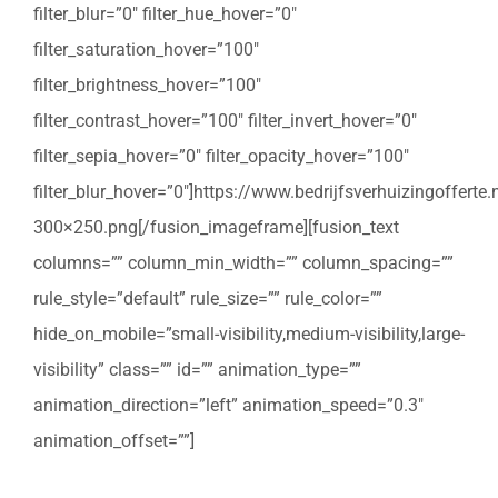
filter_blur=”0″ filter_hue_hover=”0″
filter_saturation_hover=”100″
filter_brightness_hover=”100″
filter_contrast_hover=”100″ filter_invert_hover=”0″
filter_sepia_hover=”0″ filter_opacity_hover=”100″
filter_blur_hover=”0″]https://www.bedrijfsverhuizingoffert
300×250.png[/fusion_imageframe][fusion_text
columns=”” column_min_width=”” column_spacing=””
rule_style=”default” rule_size=”” rule_color=””
hide_on_mobile=”small-visibility,medium-visibility,large-
visibility” class=”” id=”” animation_type=””
animation_direction=”left” animation_speed=”0.3″
animation_offset=””]