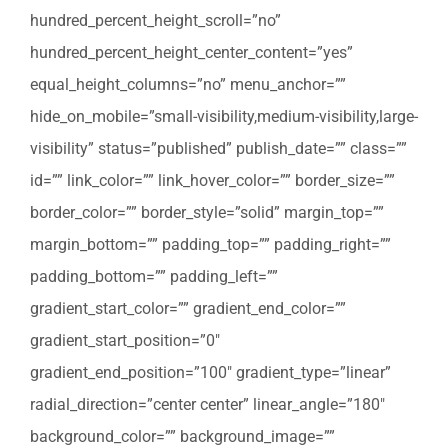
hundred_percent_height_scroll=”no”
hundred_percent_height_center_content=”yes”
equal_height_columns=”no” menu_anchor=””
hide_on_mobile=”small-visibility,medium-visibility,large-
visibility” status=”published” publish_date=”” class=””
id=”” link_color=”” link_hover_color=”” border_size=””
border_color=”” border_style=”solid” margin_top=””
margin_bottom=”” padding_top=”” padding_right=””
padding_bottom=”” padding_left=””
gradient_start_color=”” gradient_end_color=””
gradient_start_position=”0″
gradient_end_position=”100″ gradient_type=”linear”
radial_direction=”center center” linear_angle=”180″
background_color=”” background_image=””