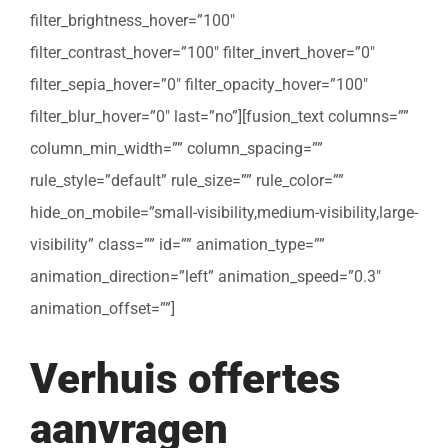
filter_brightness_hover=”100″
filter_contrast_hover=”100″ filter_invert_hover=”0″
filter_sepia_hover=”0″ filter_opacity_hover=”100″
filter_blur_hover=”0″ last=”no”][fusion_text columns=””
column_min_width=”” column_spacing=””
rule_style=”default” rule_size=”” rule_color=””
hide_on_mobile=”small-visibility,medium-visibility,large-
visibility” class=”” id=”” animation_type=””
animation_direction=”left” animation_speed=”0.3″
animation_offset=””]
Verhuis offertes
aanvragen