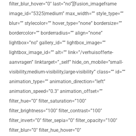
filter_blur_hover=”0″ last=”no”][fusion_imageframe
image_id=”5325|medium” max_width=”” style_type=””
blur=”” stylecolor=”” hover_type=”none” bordersize=””
bordercolor=”” borderradius=”” align=”none”
lightbox=”no” gallery_id=”” lightbox_image=””
lightbox_image_id=”” alt=”” link=”/verhuisofferte-
aanvragen” linktarget=”_self” hide_on_mobile=”small-
visibility,medium-visibility,large-visibility” class=”” id=””
animation_type=”” animation_direction=”left”
animation_speed=”0.3″ animation_offset=””
filter_hue=”0″ filter_saturation=”100″
filter_brightness=”100″ filter_contrast=”100″
filter_invert=”0″ filter_sepia=”0″ filter_opacity=”100″
filter_blur=”0″ filter_hue_hover=”0″