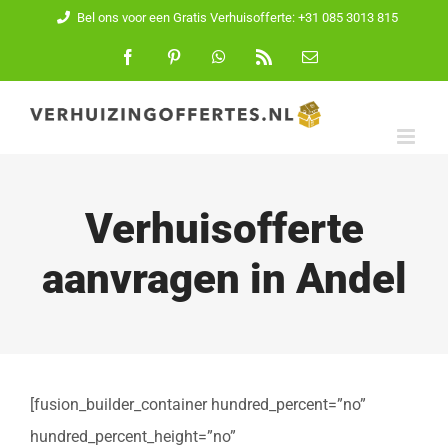
Ga
Bel ons voor een Gratis Verhuisofferte: +31 085 3013 815
naar
Facebook
Pinterest
WhatsApp
Rss
E-
mail
inhoud
Verhuisofferte
aanvragen in Andel
[fusion_builder_container hundred_percent=”no”
hundred_percent_height=”no”