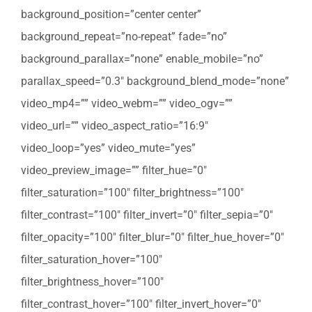
background_position=”center center”
background_repeat=”no-repeat” fade=”no”
background_parallax=”none” enable_mobile=”no”
parallax_speed=”0.3″ background_blend_mode=”none”
video_mp4=”” video_webm=”” video_ogv=””
video_url=”” video_aspect_ratio=”16:9″
video_loop=”yes” video_mute=”yes”
video_preview_image=”” filter_hue=”0″
filter_saturation=”100″ filter_brightness=”100″
filter_contrast=”100″ filter_invert=”0″ filter_sepia=”0″
filter_opacity=”100″ filter_blur=”0″ filter_hue_hover=”0″
filter_saturation_hover=”100″
filter_brightness_hover=”100″
filter_contrast_hover=”100″ filter_invert_hover=”0″