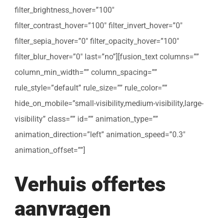
filter_brightness_hover=”100″
filter_contrast_hover=”100″ filter_invert_hover=”0″
filter_sepia_hover=”0″ filter_opacity_hover=”100″
filter_blur_hover=”0″ last=”no”][fusion_text columns=””
column_min_width=”” column_spacing=””
rule_style=”default” rule_size=”” rule_color=””
hide_on_mobile=”small-visibility,medium-visibility,large-
visibility” class=”” id=”” animation_type=””
animation_direction=”left” animation_speed=”0.3″
animation_offset=””]
Verhuis offertes
aanvragen