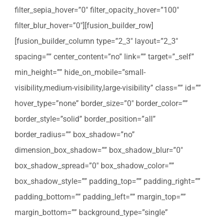
filter_sepia_hover=”0″ filter_opacity_hover=”100″
filter_blur_hover=”0″][fusion_builder_row]
[fusion_builder_column type=”2_3″ layout=”2_3″
spacing=”” center_content=”no” link=”” target=”_self”
min_height=”” hide_on_mobile=”small-
visibility,medium-visibility,large-visibility” class=”” id=””
hover_type=”none” border_size=”0″ border_color=””
border_style=”solid” border_position=”all”
border_radius=”” box_shadow=”no”
dimension_box_shadow=”” box_shadow_blur=”0″
box_shadow_spread=”0″ box_shadow_color=””
box_shadow_style=”” padding_top=”” padding_right=””
padding_bottom=”” padding_left=”” margin_top=””
margin_bottom=”” background_type=”single”