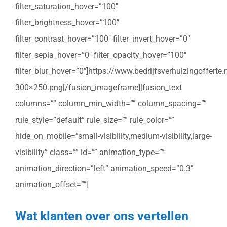
filter_saturation_hover=”100″
filter_brightness_hover=”100″
filter_contrast_hover=”100″ filter_invert_hover=”0″
filter_sepia_hover=”0″ filter_opacity_hover=”100″
filter_blur_hover=”0″]https://www.bedrijfsverhuizingoffert
300×250.png[/fusion_imageframe][fusion_text
columns=”” column_min_width=”” column_spacing=””
rule_style=”default” rule_size=”” rule_color=””
hide_on_mobile=”small-visibility,medium-visibility,large-
visibility” class=”” id=”” animation_type=””
animation_direction=”left” animation_speed=”0.3″
animation_offset=””]
Wat klanten over ons vertellen