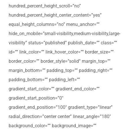
hundred_percent_height_scroll=”no”
hundred_percent_height_center_content=”yes”
equal_height_columns=”no” menu_anchor=””
hide_on_mobile=”small-visibility,medium-visibility,large-
visibility” status=”published” publish_date=”” class=””
id=”” link_color=”” link_hover_color=”” border_size=””
border_color=”” border_style=”solid” margin_top=””
margin_bottom=”” padding_top=”” padding_right=””
padding_bottom=”” padding_left=””
gradient_start_color=”” gradient_end_color=””
gradient_start_position=”0″
gradient_end_position=”100″ gradient_type=”linear”
radial_direction=”center center” linear_angle=”180″
background_color=”” background_image=””